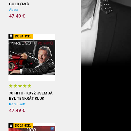
GOLD (MC)
Abba
47.49 €
70 HITŮ - KDYŽ JSEM JÁ
BYL TENKRÁT KLUK
(3CD)
Karel Gott
47.49 €