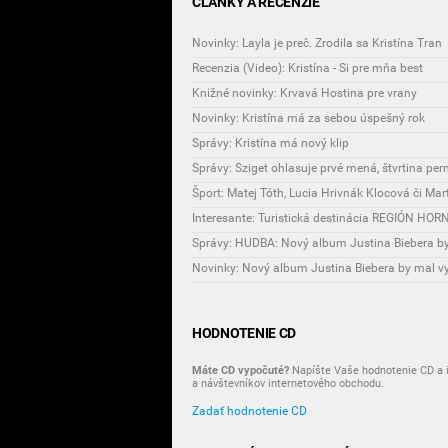
ČLÁNKY A RECENZIE
Novinky: Layla je preč. Zrodila sa Kristína Tran
Recenzia (Video): Kristína - Si pre mňa best
Knižné novinky: Krvavá Hostina pre vrany
Novinky: Kristína má za sebou úspešný rok
Správy: Kristína má nový klip
Správy: Sziget ohlasuje prvé mená, štvrtina pe
Správy: HUDBA: Nový album Justina Biebera by
Novinky: Nový album Justina Biebera by mal v
HODNOTENIE CD
Máte CD vypočuté?
Napíšte Vaše hodnotenie CD a i
a návštevníkov internetového obchodu.
Zadať hodnotenie CD