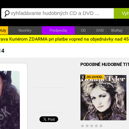
Vyh
tuly
Novinky
Predpredaj
CD
DVD
BluRay
ava Kuriérom ZDARMA pri platbe vopred na objednávky nad 4
14
PODOBNÉ HUDOBNÉ TI