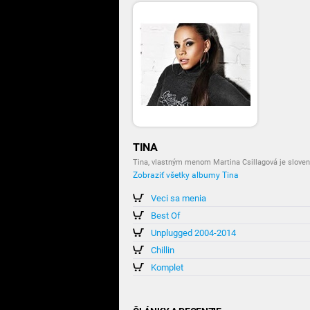
TINA
Tina, vlastným menom Martina Csillagová je slove
Zobraziť všetky albumy Tina
Veci sa menia
Best Of
Unplugged 2004-2014
Chillin
Komplet