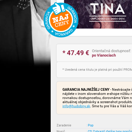
Orientačná dostupnosť:
* 47.49
€
po Vianociach
* Uvedená cena titulu je platná pri použití PR
GARANCIA NAJNIŽŠEJ CENY
- Nestrácajte 
nájdete v inom slovenskom e-shope nižšiu 
rovnakou dostupnosťou, dorovnáme Vám rozd
aktuálnej objednávky a screenshot produk
info@hudobny.sk
. Sme tu pre Vás a Váš ko
Zaradenie
:
Pop
Nosič
:
CD
Zobraziť ďalšie typy nosič