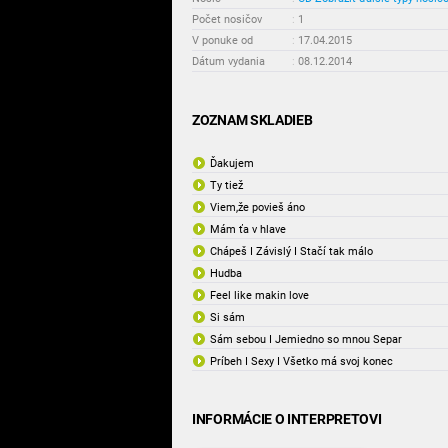
Počet nosičov
:
1
V ponuke od
:
17.04.2015
Dátum vydania
:
08.12.2014
ZOZNAM SKLADIEB
Ďakujem
Ty tiež
Viem,že povieš áno
Mám ťa v hlave
Chápeš I Závislý I Stačí tak málo
Hudba
Feel like makin love
Si sám
Sám sebou I Jemiedno so mnou Separ
Príbeh I Sexy I Všetko má svoj konec
INFORMÁCIE O INTERPRETOVI