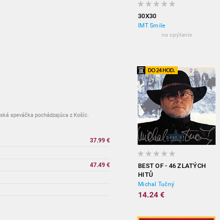
30X30
IMT Smile
na opýtanie
nská speváčka pochádzajúca z Košíc.
37.99 €
vypredané
47.49 €
BEST OF - 46 ZLATÝCH
HITŮ
Michal Tučný
vypredané
14.24 €
vypredané