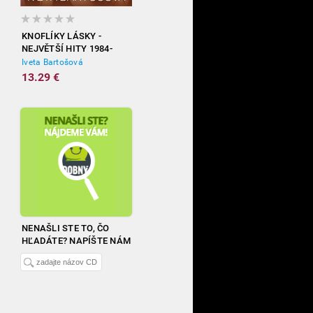
KNOFLÍKY LÁSKY -
NEJVĚTŠÍ HITY 1984-
2012
Iveta Bartošová
13.29 €
NENAŠLI STE TO, ČO
HĽADÁTE? NAPÍŠTE NÁM