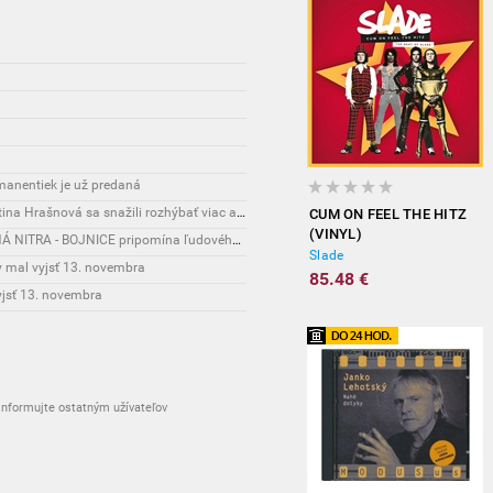
rmanentiek je už predaná
Šport: Matej Tóth, Lucia Hrivnák Klocová či Martina Hrašnová sa snažili rozhýbať viac ako 600 banskobystrických detí
CUM ON FEEL THE HITZ
(VINYL)
Interesante: Turistická destinácia REGIÓN HORNÁ NITRA - BOJNICE pripomína ľudového liečiteľa Fraňa Madvu
Slade
 mal vyjsť 13. novembra
85.48 €
yjsť 13. novembra
nformujte ostatným užívateľov