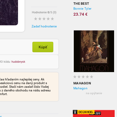
THE BEST
Bonnie Tyler
Hodnotenie
0
/5 (
0
)
23.74 €
Zadať hodnotenie
Kúpiť
OMO kódu:
hudobnysk
čas hľadaním najlepšej ceny. Ak
neakciovú cenu na daný produkt s
MAHAGON
iel. Stačí nám zaslať číslo Vašej
Mahagon
tu z daného obchodu na nášu adresu
na opýtanie
mfort.
ov