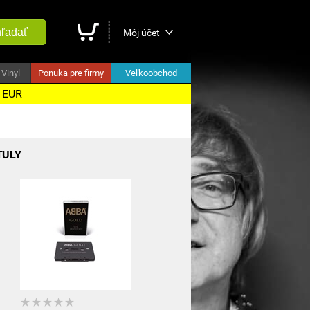
ľadať
Môj účet
Vinyl
Ponuka pre firmy
Veľkoobchod
5 EUR
TULY