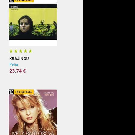
KRAJINOU
Peha
23.74 €