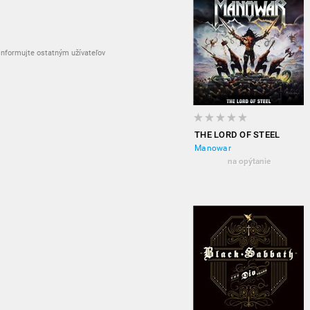
nformujte ostatným užívateľov
THE LORD OF STEEL
Manowar
na opýtanie