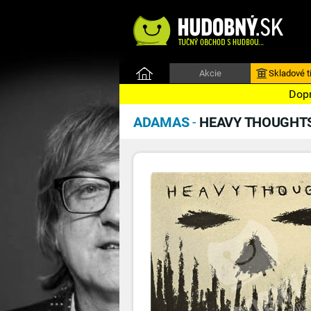
Akcie
Skladové ti
Dopr
ADAMAS
-
HEAVY THOUGHT