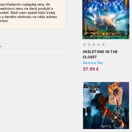
čas hľadaním najlepšej ceny. Ak
neakciovú cenu na daný produkt s
iel. Stačí nám zaslať číslo Vašej
tu z daného obchodu na nášu adresu
mfort.
ov
SKELETONS IN THE
CLOSET
Gamma Ray
37.99 €