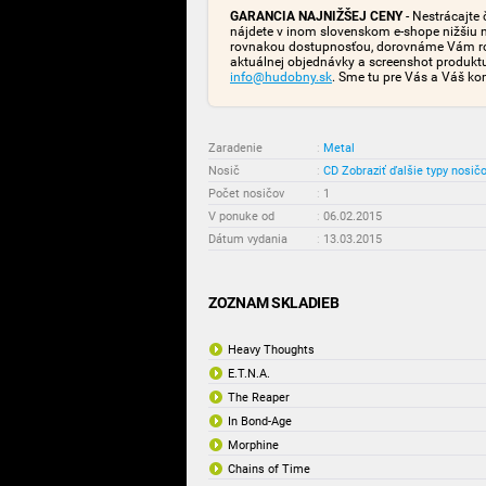
GARANCIA NAJNIŽŠEJ CENY
- Nestrácajte 
nájdete v inom slovenskom e-shope nižšiu 
rovnakou dostupnosťou, dorovnáme Vám rozd
aktuálnej objednávky a screenshot produk
info@hudobny.sk
. Sme tu pre Vás a Váš ko
Zaradenie
:
Metal
Nosič
:
CD
Zobraziť ďalšie typy nosič
Počet nosičov
:
1
V ponuke od
:
06.02.2015
Dátum vydania
:
13.03.2015
ZOZNAM SKLADIEB
Heavy Thoughts
E.T.N.A.
The Reaper
In Bond-Age
Morphine
Chains of Time