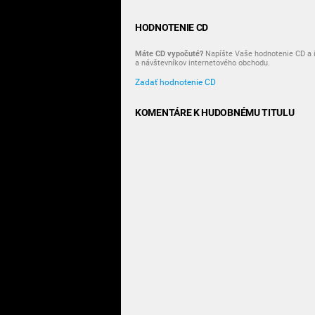
HODNOTENIE CD
Máte CD vypočuté?
Napíšte Vaše hodnotenie CD a i
a návštevníkov internetového obchodu.
Zadať hodnotenie CD
KOMENTÁRE K HUDOBNÉMU TITULU