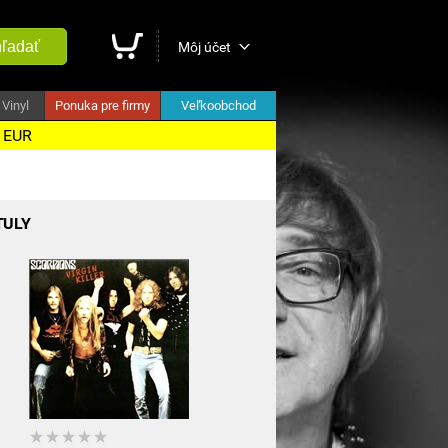
ľadať
Môj účet
Vinyl
Ponuka pre firmy
Veľkoobchod
5 EUR
TULY