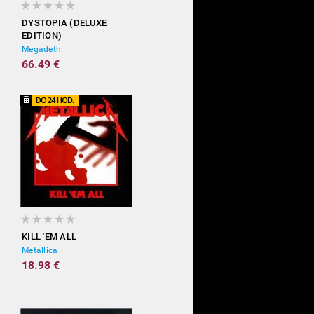
DYSTOPIA (DELUXE
EDITION)
Megadeth
66.49 €
KILL 'EM ALL
Metallica
18.98 €