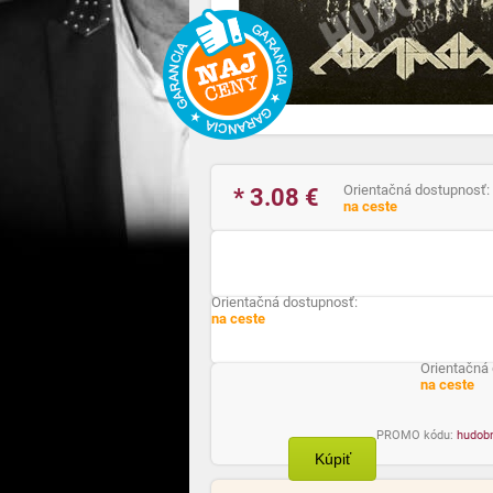
Orientačná dostupnosť:
* 3.08
€
na ceste
Orientačná dostupnosť:
na ceste
Orientačná
na ceste
PROMO kódu:
hudob
Kúpiť