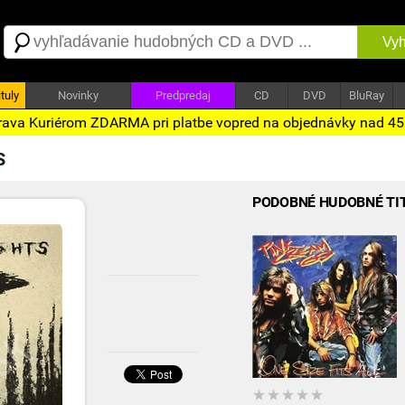
Vyh
tuly
Novinky
Predpredaj
CD
DVD
BluRay
ava Kuriérom ZDARMA pri platbe vopred na objednávky nad 4
S
PODOBNÉ HUDOBNÉ TI