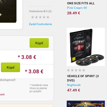
ONE SIZE FITS ALL
Pink Cream 69
Hodnotenie
0
/5 (
0
)
28.49 €
Zadať hodnotenie
Kúpiť
* 3.08
€
Kúpiť
* 3.08
€
VEHICLE OF SPIRIT (3
 dostupnosť:
DVD)
Nightwish
* Uvedená cena
titulu je platná
47.49 €
pri použití
nysk