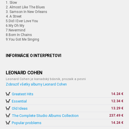
1. Slow
2. Almost Like The Blues
3. Samson In New Orleans
4. A Street
5.Did I Ever Love You
6.My Oh My
7.Nevermind
8.Born In Chains
9.You Got Me Singing
INFORMÁCIE O INTERPRETOVI
LEONARD COHEN
Leonard Cohen je kanadský básnik, prozaik a pesni
Zobraziť všetky albumy Leonard Cohen
Greatest Hits
14.24 €
Essential
12.34 €
Old Ideas
13.29 €
The Complete Studio Albums Collection
237.49 €
Popular problems
14.24 €