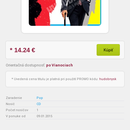
* 14.24
€
Kúpiť
Orientačná dostupnosť:
po Vianociach
* Uvedená cena titulu je platná pri použití PROMO kódu:
hudobnysk
Zaradenie
:
Pop
Nosič
:
CD
Počet nosičov
:
1
V ponuke od
:
09.01.2015