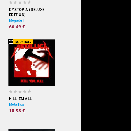
DYSTOPIA (DELUXE
EDITION)
Megadeth
66.49 €
KILL 'EM ALL
Metallica
18.98 €