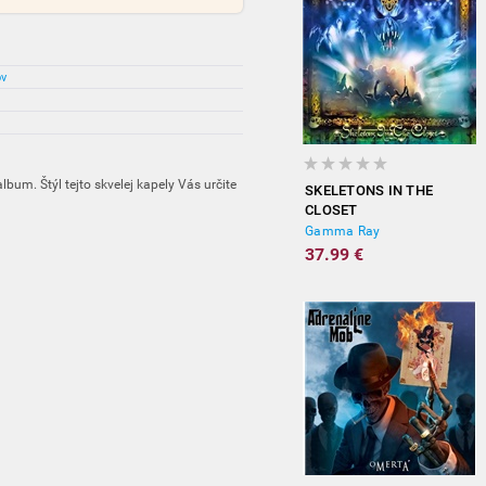
ov
bum. Štýl tejto skvelej kapely Vás určite
SKELETONS IN THE
CLOSET
Gamma Ray
37.99 €