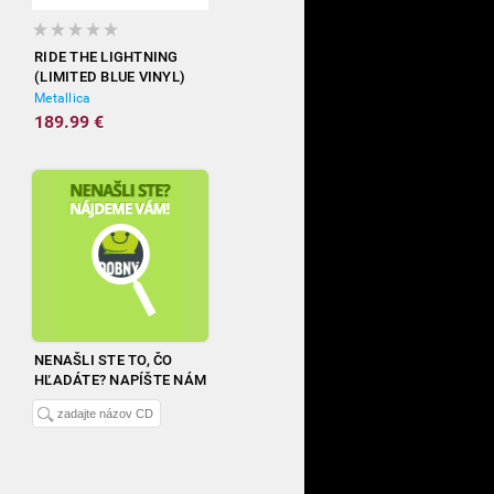
RIDE THE LIGHTNING
(LIMITED BLUE VINYL)
Metallica
189.99 €
NENAŠLI STE TO, ČO
HĽADÁTE? NAPÍŠTE NÁM