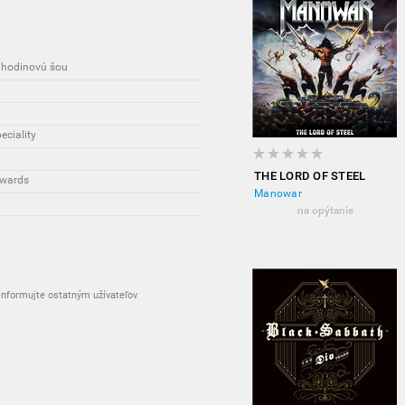
olhodinovú šou
eciality
THE LORD OF STEEL
Awards
Manowar
na opýtanie
nformujte ostatným užívateľov