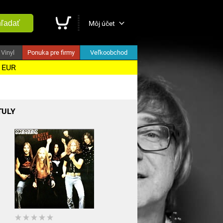
ľadať
Môj účet
Vinyl
Ponuka pre firmy
Veľkoobchod
5 EUR
TULY