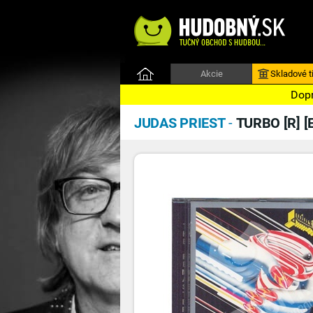
Akcie
Skladové ti
Dopr
JUDAS PRIEST
-
TURBO [R] [E