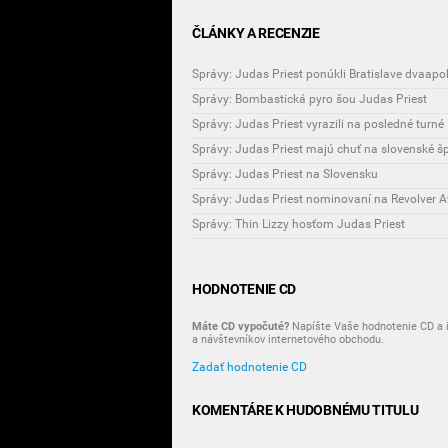
ČLÁNKY A RECENZIE
Správy: Judas Priest ponúkli Bratislave dvaap
Správy: Bombastická pyro šou Judas Priest
Správy: Judas Priest vyrazili na posledné turné
Správy: Judas Priest majú chuť na slovenské šp
Správy: Judas Priest na Slovensku
Správy: Judas Priest nominovaní na Revolver 
Správy: Thin Lizzy hosťom Judas Priest
HODNOTENIE CD
Máte CD vypočuté?
Napíšte Vaše hodnotenie CD a i
a návštevníkov internetového obchodu.
Zadať hodnotenie CD
KOMENTÁRE K HUDOBNÉMU TITULU