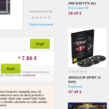
ONE SIZE FITS ALL
Pink Cream 69
Hodnotenie
0
/5 (
0
)
28.49 €
Zadať hodnotenie
Kúpiť
* 7.86
€
Kúpiť
* Uvedená cena titulu je
oužití PROMO kódu:
hudobnysk
VEHICLE OF SPIRIT (3
DVD)
Nightwish
47.49 €
čas hľadaním najlepšej ceny. Ak
neakciovú cenu na daný produkt s
iel. Stačí nám zaslať číslo Vašej
tu z daného obchodu na nášu adresu
mfort.