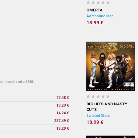
OMERTÁ
Adrenaline Mob
18.99 €
formovaná v roku 1968.
47.48 €
BIG HITS AND NASTY
13.29 €
CUTS
14.24 €
Twisted Sister
237.49 €
18.99 €
13.29 €