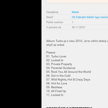
Zaradenie
:
Metal
Nosič
:
CD
Zobraziť ďalšie typy nosič
Počet nosičov
:
1
V ponuke od
:
30.11.2010
Album Turbo je z roku 2010. Je to veľmi dobrý al
chytí za srdce.
Piesne:
01. Turbo Lover
02. Locked In
03. Private Property
04. Parental Guidance
05. Rock You All Around the World
06. Out in the Cold
07. Wild Nights, Hot & Crazy Days
08. Hot for Love
09. Reckless
10. All Fired Up
11. Locked In