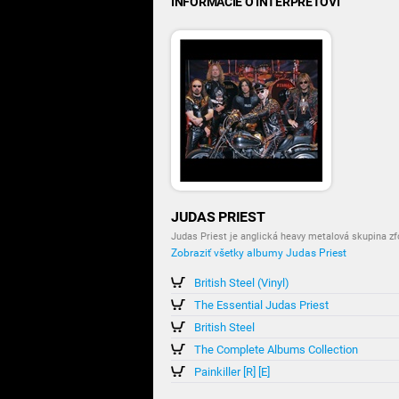
INFORMÁCIE O INTERPRETOVI
JUDAS PRIEST
Judas Priest je anglická heavy metalová skupina z
Zobraziť všetky albumy Judas Priest
British Steel (Vinyl)
The Essential Judas Priest
British Steel
The Complete Albums Collection
Painkiller [R] [E]