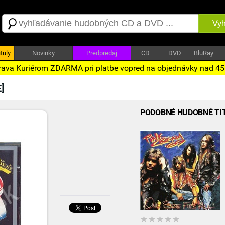
Vyh
tuly
Novinky
Predpredaj
CD
DVD
BluRay
ava Kuriérom ZDARMA pri platbe vopred na objednávky nad 4
]
PODOBNÉ HUDOBNÉ TI