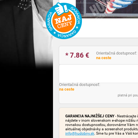
Orientačná dostupnosť:
* 7.86
€
na ceste
Orientačná dostupnosť:
na ceste
platná pri p
GARANCIA NAJNIŽŠEJ CENY
- Nestrácajte 
nájdete v inom slovenskom e-shope nižšiu 
rovnakou dostupnosťou, dorovnáme Vám rozd
aktuálnej objednávky a screenshot produk
info@hudobny.sk
. Sme tu pre Vás a Váš ko