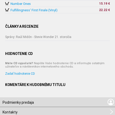
Number Ones
15.19 €
Fulfillingness' First Finale (Vinyl)
22.22 €
ČLÁNKY A RECENZIE
Správy: Raúl Midón - Stevie Wonder 21. storočia
HODNOTENIE CD
Máte CD vypočuté?
Napíšte Vaše hodnotenie CD a informujte ostatným
užívateľov a návštevníkov internetového obchodu.
Zadať hodnotenie CD
KOMENTÁRE K HUDOBNÉMU TITULU
Podmienky predaja
Kontakty