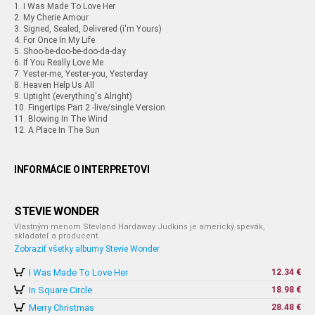
1. I Was Made To Love Her
2. My Cherie Amour
3. Signed, Sealed, Delivered (i'm Yours)
4. For Once In My Life
5. Shoo-be-doo-be-doo-da-day
6. If You Really Love Me
7. Yester-me, Yester-you, Yesterday
8. Heaven Help Us All
9. Uptight (everything's Alright)
10. Fingertips Part 2 -live/single Version
11. Blowing In The Wind
12. A Place In The Sun
INFORMÁCIE O INTERPRETOVI
STEVIE WONDER
Vlastným menom Stevland Hardaway Judkins je americký spevák,
skladateľ a producent.
Zobraziť všetky albumy Stevie Wonder
I Was Made To Love Her
12.34 €
In Square Circle
18.98 €
Merry Christmas
28.48 €