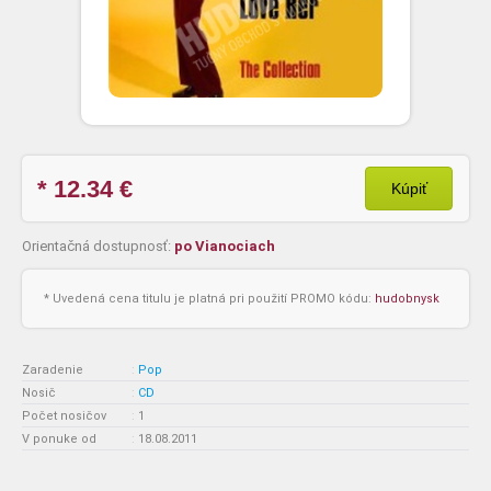
* 12.34
€
Kúpiť
Orientačná dostupnosť:
po Vianociach
* Uvedená cena titulu je platná pri použití PROMO kódu:
hudobnysk
Zaradenie
:
Pop
Nosič
:
CD
Počet nosičov
:
1
V ponuke od
:
18.08.2011