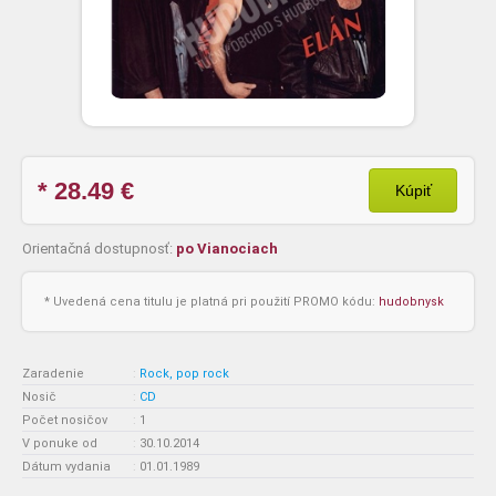
* 28.49
€
Kúpiť
Orientačná dostupnosť:
po Vianociach
* Uvedená cena titulu je platná pri použití PROMO kódu:
hudobnysk
Zaradenie
:
Rock, pop rock
Nosič
:
CD
Počet nosičov
:
1
V ponuke od
:
30.10.2014
Dátum vydania
:
01.01.1989