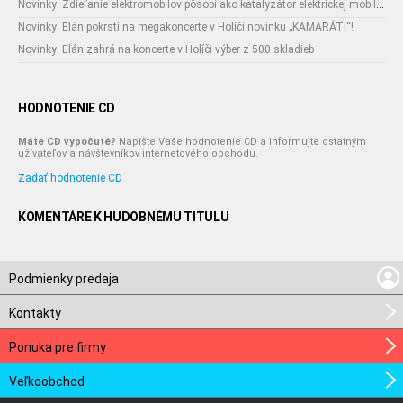
Novinky: Zdieľanie elektromobilov pôsobí ako katalyzátor elektrickej mobility.
Novinky: Elán pokrstí na megakoncerte v Holíči novinku „KAMARÁTI“!
Novinky: Elán zahrá na koncerte v Holíči výber z 500 skladieb
HODNOTENIE CD
Máte CD vypočuté?
Napíšte Vaše hodnotenie CD a informujte ostatným
užívateľov a návštevníkov internetového obchodu.
Zadať hodnotenie CD
KOMENTÁRE K HUDOBNÉMU TITULU
Podmienky predaja
Kontakty
Ponuka pre firmy
Veľkoobchod