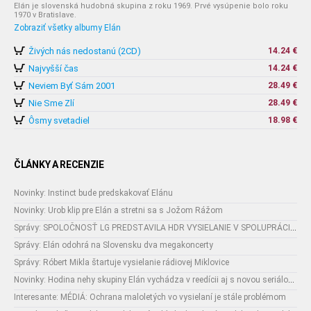
Elán je slovenská hudobná skupina z roku 1969. Prvé vysúpenie bolo roku
1970 v Bratislave.
Zobraziť všetky albumy Elán
Živých nás nedostanú (2CD)
14.24 €
Najvyšší čas
14.24 €
Neviem Byť Sám 2001
28.49 €
Nie Sme Zlí
28.49 €
Ôsmy svetadiel
18.98 €
ČLÁNKY A RECENZIE
Novinky: Instinct bude predskakovať Elánu
Novinky: Urob klip pre Elán a stretni sa s Jožom Rážom
Správy: SPOLOČNOSŤ LG PREDSTAVILA HDR VYSIELANIE V SPOLUPRÁCI S BBC A SES
Správy: Elán odohrá na Slovensku dva megakoncerty
Správy: Róbert Mikla štartuje vysielanie rádiovej Miklovice
Novinky: Hodina nehy skupiny Elán vychádza v reedícii aj s novou seriálovou pesničkou
Interesante: MÉDIÁ: Ochrana maloletých vo vysielaní je stále problémom