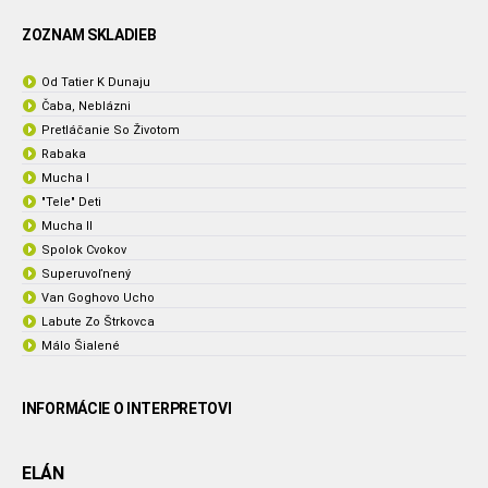
ZOZNAM SKLADIEB
Od Tatier K Dunaju
Čaba, Neblázni
Pretláčanie So Životom
Rabaka
Mucha I
"Tele" Deti
Mucha II
Spolok Cvokov
Superuvoľnený
Van Goghovo Ucho
Labute Zo Štrkovca
Málo Šialené
INFORMÁCIE O INTERPRETOVI
ELÁN