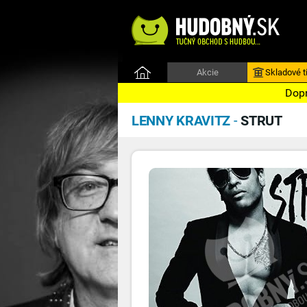
Akcie
Skladové ti
Dopr
LENNY KRAVITZ
-
STRUT