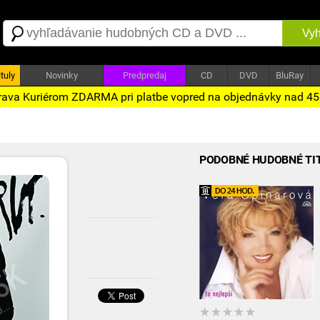
Vyh
tuly
Novinky
Predpredaj
CD
DVD
BluRay
ava Kuriérom ZDARMA pri platbe vopred na objednávky nad 4
PODOBNÉ HUDOBNÉ TI