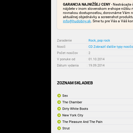
GARANCIA NAJNIŽŠEJ CENY
- Nestrácajte 
nájdete v inom slovenskom e-shope nižšiu 
rovnakou dostupnosťou, dorovnáme Vám rozd
aktuálnej objednávky a screenshot produk
info@hudobny.sk
. Sme tu pre Vás a Váš ko
Zaradenie
:
Rock, pop rock
Nosič
:
CD
Zobraziť ďalšie typy nosič
Počet nosičov
:
2
V ponuke od
:
01.10.2014
Dátum vydania
:
19.09.2014
ZOZNAM SKLADIEB
Sex
The Chamber
Dirty White Boots
New York City
The Pleasure And The Pain
Strut