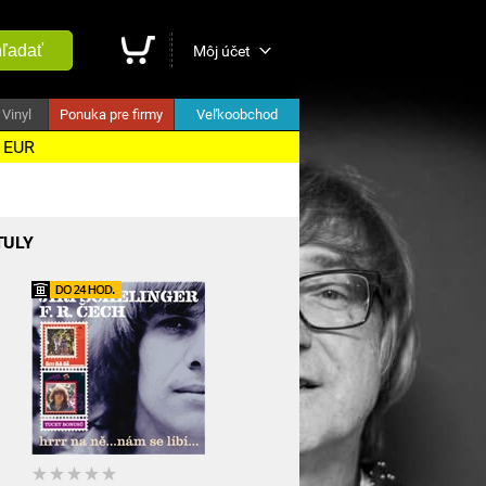
ľadať
Môj účet
Vinyl
Ponuka pre firmy
Veľkoobchod
5 EUR
TULY