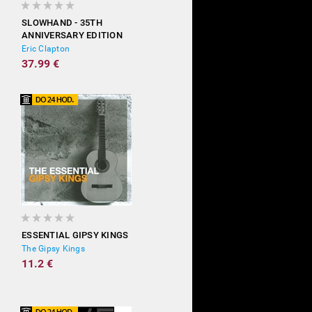
SLOWHAND - 35TH
ANNIVERSARY EDITION
(DELUXE)
Eric Clapton
37.99 €
ESSENTIAL GIPSY KINGS
The Gipsy Kings
11.2 €