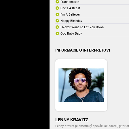
Frankenstein
She's A Beast
I'm A Believer
Happy Birthday
I Never Want To Let You Down
Ooo Baby Baby
INFORMÁCIE O INTERPRETOVI
LENNY KRAVITZ
Lenny Kravitz je americký spevák, skladateľ, gitaris