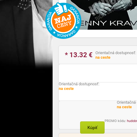
Orientačná dostupnosť:
* 13.32
€
na ceste
Orientačná dostupnosť:
na ceste
Orientačná
na ceste
PROMO kódu:
hudob
Kúpiť