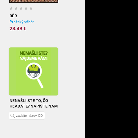
BĚR
Pražský výběr
28.49 €
NENAŠLI STE TO, ČO
HĽADÁTE? NAPÍŠTE NÁM