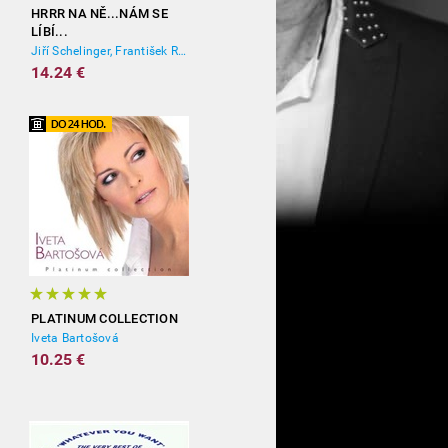
HRRR NA NĚ...NÁM SE
LÍBÍ...
Jiří Schelinger, František Ringo Čech
14.24 €
PLATINUM COLLECTION
Iveta Bartošová
10.25 €