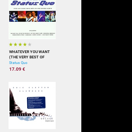
WHATEVER YOU WANT
(THE VERY BEST OF
STATUS QUO)
Status Quo
17.09 €