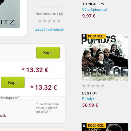
TO NEJLEPŠÍ
Věra Špinarová
Hodnotenie
0
/5 (
0
)
9.97 €
Zadať hodnotenie
Kúpiť
* 13.32
€
Kúpiť
* 13.32
€
BEST OF
 dostupnosť:
Puhdys
* Uvedená cena
56.99 €
titulu je platná
pri použití
nysk