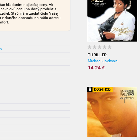
čas hľadaním najlepšej ceny. Ak
neakciovú cenu na daný produkt s
iel. Stačí nám zaslať číslo Vašej
tu z daného obchodu na nášu adresu
mfort.
ov
THRILLER
Michael Jackson
14.24 €