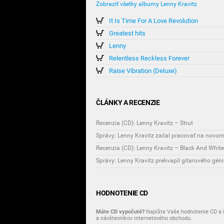
Zobraziť všetky albumy Lenny Kravitz
It Is Time For A Love Revolution
Greatest hits
Lenny
Relentless Reckless Forever
Raise Vibration (Deluxe)
ČLÁNKY A RECENZIE
Recenzia (CD): Lenny Kravitz – Strut
Správy: Lenny Kravitz začal pracovať na novo
Recenzia (CD): Lenny Kravitz – Black And Whit
Správy: Lenny Kravitz prekvapil gitarového gén
HODNOTENIE CD
Máte CD vypočuté?
Napíšte Vaše hodnotenie CD a i
a návštevníkov internetového obchodu.