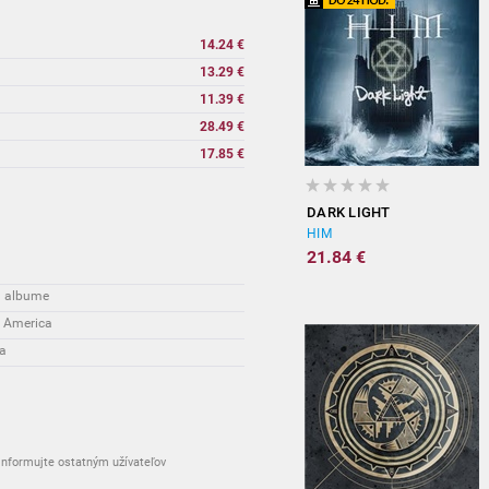
14.24 €
13.29 €
11.39 €
28.49 €
17.85 €
DARK LIGHT
HIM
21.84 €
m albume
e America
ia
nformujte ostatným užívateľov