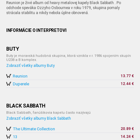
Reunion je živé album od heavy metalovej kapely Black Sabbath . Po
odchode speváka Ozzyho Osbournea v roku 1979, skupina pomaly
strácala stabilitu a nikdy nebola úplne obnovená.
INFORMÁCIE O INTERPRETOVI
BUTY
Buty je moravská hudobná skupina, ktorá vznikla v r. 1986 spojením skupín
U238 a B komplex.
Zobraziť všetky albumy Buty
Reunion
13.77 €
Duperele
12.44 €
BLACK SABBATH
Black Sabbath, fanúšikovia kapelu často nazývajú
Zobraziť všetky albumy Black Sabbath
The Ultimate Collection
20.89 €
13
14.24 €