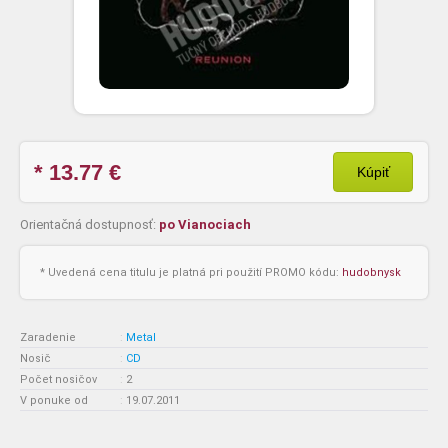
* 13.77
€
Kúpiť
Orientačná dostupnosť:
po Vianociach
* Uvedená cena titulu je platná pri použití PROMO kódu:
hudobnysk
Zaradenie
:
Metal
Nosič
:
CD
Počet nosičov
:
2
V ponuke od
:
19.07.2011