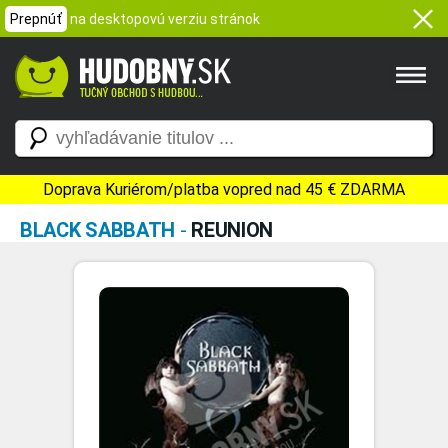
Prepnúť
na desktopovú verziu stránok
Doprava Kuriérom/platba vopred nad 45 € ZDARMA
BLACK SABBATH
-
REUNION