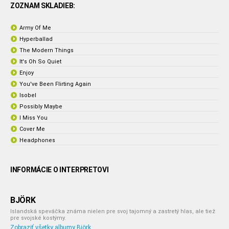
ZOZNAM SKLADIEB:
Army Of Me
Hyperballad
The Modern Things
It's Oh So Quiet
Enjoy
You've Been Flirting Again
Isobel
Possibly Maybe
I Miss You
Cover Me
Headphones
INFORMÁCIE O INTERPRETOVI
BJÖRK
Islandská speváčka známa nielen pre svoj tajomný a zastretý hlas, ale tiež
pre svojské kostýmy.
Zobraziť všetky albumy Björk