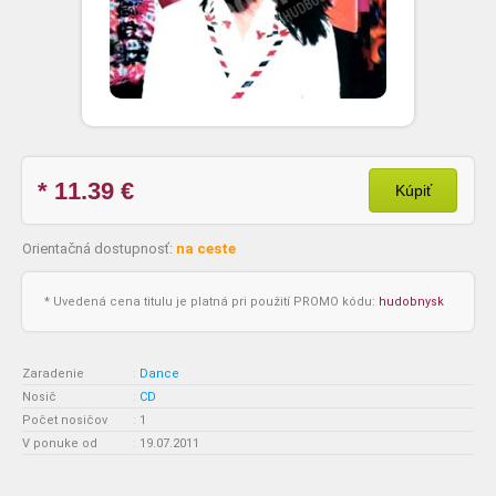
* 11.39
€
Kúpiť
Orientačná dostupnosť:
na ceste
* Uvedená cena titulu je platná pri použití PROMO kódu:
hudobnysk
Zaradenie
:
Dance
Nosič
:
CD
Počet nosičov
:
1
V ponuke od
:
19.07.2011