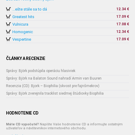
...ešte stále sa to dá
12.34 €
Greatest hits
17.09 €
Vulnicura
17.08 €
Homogenic
12.34 €
Vespertine
17.09 €
ČLÁNKY A RECENZIE
Správy: Björk podstúpila operáciu hlasiviek
Správy: Björk na Balaton Sound nahradí Armin van Buuren
Recenzia (CD): Bjork – Biophilia (skvost pre fajnšmekrov)
Správy: Björk zverejnila tracklist siedmej štúdiovky Biophilia
HODNOTENIE CD
Máte CD vypočuté?
Napíšte Vaše hodnotenie CD a informujte ostatným
užívateľov a návštevníkov internetového obchodu.