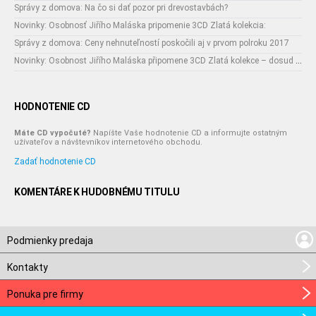
Správy z domova: Na čo si dať pozor pri drevostavbách?
Novinky: Osobnosť Jiřího Maláska pripomenie 3CD Zlatá kolekcia:
Správy z domova: Ceny nehnuteľností poskočili aj v prvom polroku 2017
Novinky: Osobnost Jiřího Maláska připomene 3CD Zlatá kolekce – dosud nejobsáhlejší soubor nahrávek legendárního umělce!
HODNOTENIE CD
Máte CD vypočuté?
Napíšte Vaše hodnotenie CD a informujte ostatným
užívateľov a návštevníkov internetového obchodu.
Zadať hodnotenie CD
KOMENTÁRE K HUDOBNÉMU TITULU
Podmienky predaja
Kontakty
Ponuka pre firmy