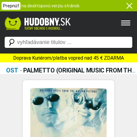
Prepnúť
na desktopovú verziu stránok
Doprava Kuriérom/platba vopred nad 45 € ZDARMA
OST
-
PALMETTO (ORIGINAL MUSIC FROM THE MOTION PICTURE)