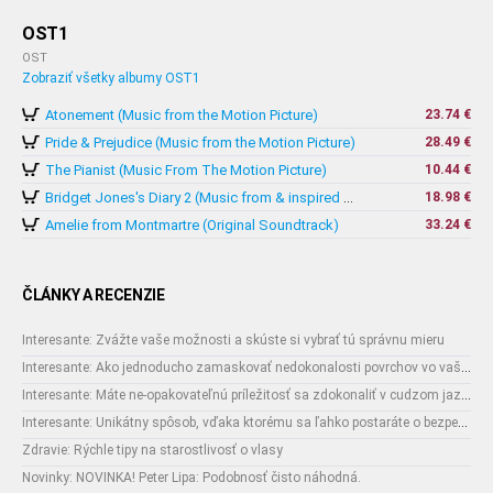
OST1
OST
Zobraziť všetky albumy OST1
Atonement (Music from the Motion Picture)
23.74 €
Pride & Prejudice (Music from the Motion Picture)
28.49 €
The Pianist (Music From The Motion Picture)
10.44 €
18.98 €
Bridget Jones's Diary 2 (Music from & inspired by The Motion Picture)
Amelie from Montmartre (Original Soundtrack)
33.24 €
ČLÁNKY A RECENZIE
Interesante: Zvážte vaše možnosti a skúste si vybrať tú správnu mieru
Interesante: Ako jednoducho zamaskovať nedokonalosti povrchov vo vašom interiéri
Interesante: Máte ne-opakovateľnú príležitosť sa zdokonaliť v cudzom jazyku
Interesante: Unikátny spôsob, vďaka ktorému sa ľahko postaráte o bezpečnosť vašich zásielok
Zdravie: Rýchle tipy na starostlivosť o vlasy
Novinky: NOVINKA! Peter Lipa: Podobnosť čisto náhodná.