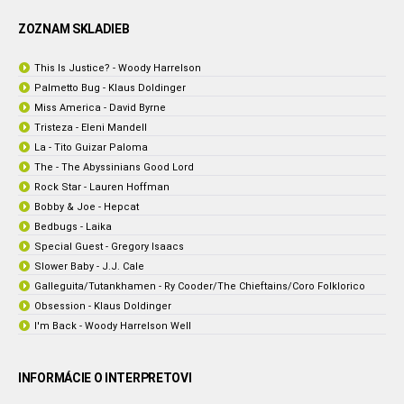
ZOZNAM SKLADIEB
This Is Justice? - Woody Harrelson
Palmetto Bug - Klaus Doldinger
Miss America - David Byrne
Tristeza - Eleni Mandell
La - Tito Guizar Paloma
The - The Abyssinians Good Lord
Rock Star - Lauren Hoffman
Bobby & Joe - Hepcat
Bedbugs - Laika
Special Guest - Gregory Isaacs
Slower Baby - J.J. Cale
Galleguita/Tutankhamen - Ry Cooder/The Chieftains/Coro Folklorico
Obsession - Klaus Doldinger
I'm Back - Woody Harrelson Well
INFORMÁCIE O INTERPRETOVI