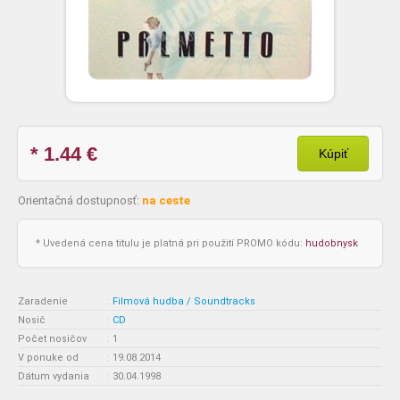
* 1.44
€
Kúpiť
Orientačná dostupnosť:
na ceste
* Uvedená cena titulu je platná pri použití PROMO kódu:
hudobnysk
Zaradenie
:
Filmová hudba / Soundtracks
Nosič
:
CD
Počet nosičov
:
1
V ponuke od
:
19.08.2014
Dátum vydania
:
30.04.1998