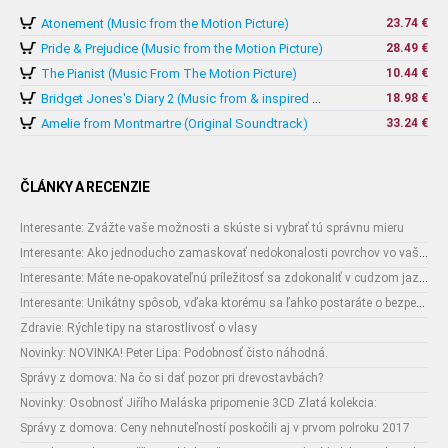
Atonement (Music from the Motion Picture)
23.74 €
Pride & Prejudice (Music from the Motion Picture)
28.49 €
The Pianist (Music From The Motion Picture)
10.44 €
18.98 €
Bridget Jones's Diary 2 (Music from & inspired by The Motion Picture)
Amelie from Montmartre (Original Soundtrack)
33.24 €
ČLÁNKY A RECENZIE
Interesante: Zvážte vaše možnosti a skúste si vybrať tú správnu mieru
Interesante: Ako jednoducho zamaskovať nedokonalosti povrchov vo vašom interiéri
Interesante: Máte ne-opakovateľnú príležitosť sa zdokonaliť v cudzom jazyku
Interesante: Unikátny spôsob, vďaka ktorému sa ľahko postaráte o bezpečnosť vašich zásielok
Zdravie: Rýchle tipy na starostlivosť o vlasy
Novinky: NOVINKA! Peter Lipa: Podobnosť čisto náhodná.
Správy z domova: Na čo si dať pozor pri drevostavbách?
Novinky: Osobnosť Jiřího Maláska pripomenie 3CD Zlatá kolekcia:
Správy z domova: Ceny nehnuteľností poskočili aj v prvom polroku 2017