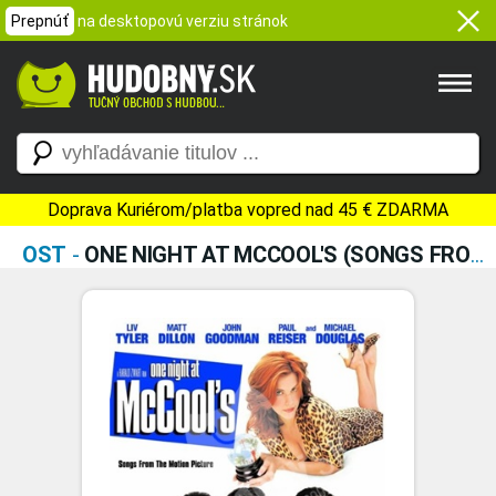
Prepnúť
na desktopovú verziu stránok
Doprava Kuriérom/platba vopred nad 45 € ZDARMA
OST
-
ONE NIGHT AT MCCOOL'S (SONGS FROM THE MOTION PICTURE)