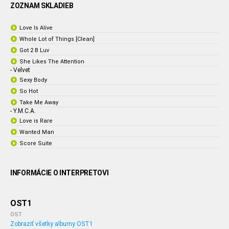
ZOZNAM SKLADIEB
Love Is Alive
Whole Lot of Things [Clean]
Got 2 B Luv
She Likes The Attention
- Velvet
Sexy Body
So Hot
Take Me Away
- Y.M.C.A.
Love is Rare
Wanted Man
Score Suite
INFORMÁCIE O INTERPRETOVI
OST1
OST
Zobraziť všetky albumy OST1