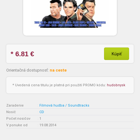
* 6.81
€
Kúpiť
Orientačná dostupnosť:
na ceste
* Uvedená cena titulu je platná pri použití PROMO kódu:
hudobnysk
Zaradenie
:
Filmová hudba / Soundtracks
Nosič
:
CD
Počet nosičov
:
1
V ponuke od
:
19.08.2014