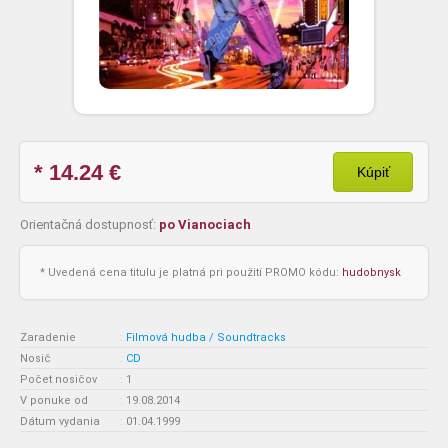
* 14.24
€
Kúpiť
Orientačná dostupnosť:
po Vianociach
* Uvedená cena titulu je platná pri použití PROMO kódu:
hudobnysk
Zaradenie
:
Filmová hudba / Soundtracks
Nosič
:
CD
Počet nosičov
:
1
V ponuke od
:
19.08.2014
Dátum vydania
:
01.04.1999