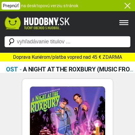
Prepnúť
na desktopovú verziu stránok
Doprava Kuriérom/platba vopred nad 45 € ZDARMA
OST
-
A NIGHT AT THE ROXBURY (MUSIC FROM THE MOTION PICTURE)