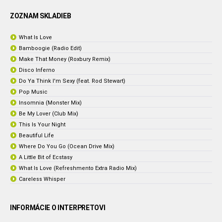
ZOZNAM SKLADIEB
What Is Love
Bamboogie (Radio Edit)
Make That Money (Roxbury Remix)
Disco Inferno
Do Ya Think I'm Sexy (feat. Rod Stewart)
Pop Music
Insomnia (Monster Mix)
Be My Lover (Club Mix)
This Is Your Night
Beautiful Life
Where Do You Go (Ocean Drive Mix)
A Little Bit of Ecstasy
What Is Love (Refreshmento Extra Radio Mix)
Careless Whisper
INFORMÁCIE O INTERPRETOVI