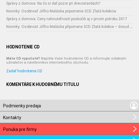
Správy z domova: Na čo si dať pozor pri drevostavbách?
Novinky: Osobnosť Jiřího Maláska pripomenie 3CD Zlatá kolekcia:
Správy z domova: Ceny nehnuteľností poskočili aj v prvom polroku 2017
Novinky: Osobnost Jiřího Maláska připomene 3CD Zlatá kolekce – dosud nejobsáhlejší soubor nahrávek legendárního umělce!
HODNOTENIE CD
Máte CD vypočuté?
Napíšte Vaše hodnotenie CD a informujte ostatným
užívateľov a návštevníkov internetového obchodu.
Zadať hodnotenie CD
KOMENTÁRE K HUDOBNÉMU TITULU
Podmienky predaja
Kontakty
Ponuka pre firmy