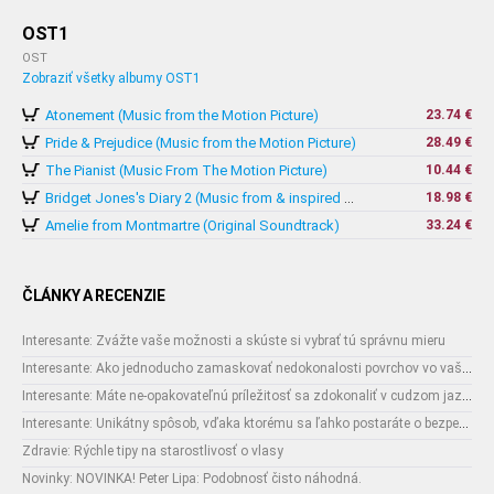
OST1
OST
Zobraziť všetky albumy OST1
Atonement (Music from the Motion Picture)
23.74 €
Pride & Prejudice (Music from the Motion Picture)
28.49 €
The Pianist (Music From The Motion Picture)
10.44 €
18.98 €
Bridget Jones's Diary 2 (Music from & inspired by The Motion Picture)
Amelie from Montmartre (Original Soundtrack)
33.24 €
ČLÁNKY A RECENZIE
Interesante: Zvážte vaše možnosti a skúste si vybrať tú správnu mieru
Interesante: Ako jednoducho zamaskovať nedokonalosti povrchov vo vašom interiéri
Interesante: Máte ne-opakovateľnú príležitosť sa zdokonaliť v cudzom jazyku
Interesante: Unikátny spôsob, vďaka ktorému sa ľahko postaráte o bezpečnosť vašich zásielok
Zdravie: Rýchle tipy na starostlivosť o vlasy
Novinky: NOVINKA! Peter Lipa: Podobnosť čisto náhodná.