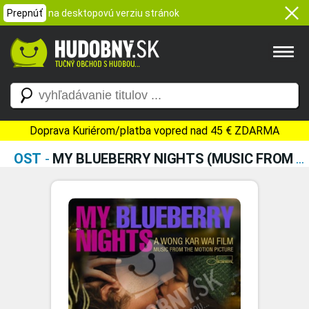
Prepnúť
na desktopovú verziu stránok
Doprava Kuriérom/platba vopred nad 45 € ZDARMA
OST
-
MY BLUEBERRY NIGHTS (MUSIC FROM THE MOTION PICTURE)