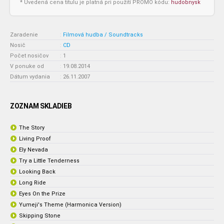
* Uvedená cena titulu je platná pri použití PROMO kódu:
hudobnysk
Zaradenie
:
Filmová hudba / Soundtracks
Nosič
:
CD
Počet nosičov
:
1
V ponuke od
:
19.08.2014
Dátum vydania
:
26.11.2007
ZOZNAM SKLADIEB
The Story
Living Proof
Ely Nevada
Try a Little Tenderness
Looking Back
Long Ride
Eyes On the Prize
Yumeji's Theme (Harmonica Version)
Skipping Stone