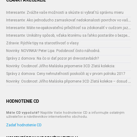
ČLÁNKY A RECENZIE
Interesante: Zvážte vaše možnosti a skúste si vybrať tú správnu mieru
Interesante: Ako jednoducho zamaskovať nedokonalosti povrchov vo vašom interiéri
Interesante: Máte ne-opakovateľnú príležitosť sa zdokonaliť v cudzom jazyku
Interesante: Unikátny spôsob, vďaka ktorému sa ľahko postaráte o bezpečnosť vašich zásielok
Zdravie: Rýchle tipy na starostlivosť o vlasy
Novinky: NOVINKA! Peter Lipa: Podobnosť čisto náhodná.
Správy z domova: Na čo si dať pozor pri drevostavbách?
Novinky: Osobnosť Jiřího Maláska pripomenie 3CD Zlatá kolekcia:
Správy z domova: Ceny nehnuteľností poskočili aj v prvom polroku 2017
Novinky: Osobnost Jiřího Maláska připomene 3CD Zlatá kolekce – dosud nejobsáhlejší soubor nahrávek legendárního umělce!
HODNOTENIE CD
Máte CD vypočuté?
Napíšte Vaše hodnotenie CD a informujte ostatným
užívateľov a návštevníkov internetového obchodu.
Zadať hodnotenie CD