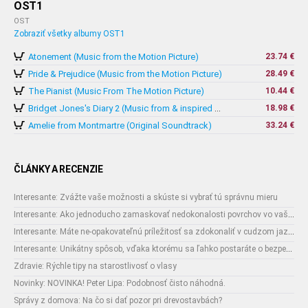
OST1
OST
Zobraziť všetky albumy OST1
Atonement (Music from the Motion Picture)
23.74 €
Pride & Prejudice (Music from the Motion Picture)
28.49 €
The Pianist (Music From The Motion Picture)
10.44 €
18.98 €
Bridget Jones's Diary 2 (Music from & inspired by The Motion Picture)
Amelie from Montmartre (Original Soundtrack)
33.24 €
ČLÁNKY A RECENZIE
Interesante: Zvážte vaše možnosti a skúste si vybrať tú správnu mieru
Interesante: Ako jednoducho zamaskovať nedokonalosti povrchov vo vašom interiéri
Interesante: Máte ne-opakovateľnú príležitosť sa zdokonaliť v cudzom jazyku
Interesante: Unikátny spôsob, vďaka ktorému sa ľahko postaráte o bezpečnosť vašich zásielok
Zdravie: Rýchle tipy na starostlivosť o vlasy
Novinky: NOVINKA! Peter Lipa: Podobnosť čisto náhodná.
Správy z domova: Na čo si dať pozor pri drevostavbách?