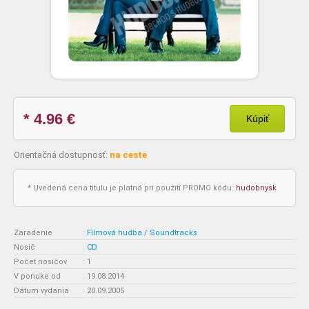
* 4.96
€
Kúpiť
Orientačná dostupnosť:
na ceste
* Uvedená cena titulu je platná pri použití PROMO kódu:
hudobnysk
Zaradenie
:
Filmová hudba / Soundtracks
Nosič
:
CD
Počet nosičov
:
1
V ponuke od
:
19.08.2014
Dátum vydania
:
20.09.2005