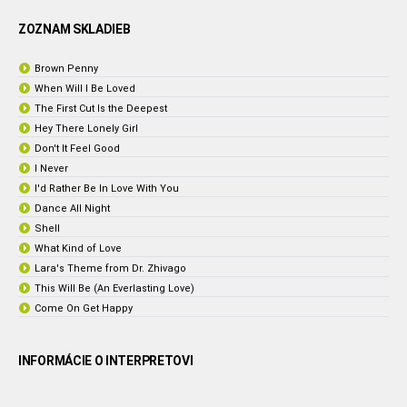
ZOZNAM SKLADIEB
Brown Penny
When Will I Be Loved
The First Cut Is the Deepest
Hey There Lonely Girl
Don't It Feel Good
I Never
I'd Rather Be In Love With You
Dance All Night
Shell
What Kind of Love
Lara's Theme from Dr. Zhivago
This Will Be (An Everlasting Love)
Come On Get Happy
INFORMÁCIE O INTERPRETOVI