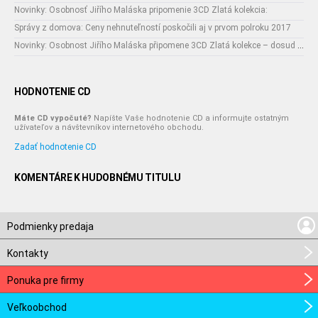
Novinky: Osobnosť Jiřího Maláska pripomenie 3CD Zlatá kolekcia:
Správy z domova: Ceny nehnuteľností poskočili aj v prvom polroku 2017
Novinky: Osobnost Jiřího Maláska připomene 3CD Zlatá kolekce – dosud nejobsáhlejší soubor nahrávek legendárního umělce!
HODNOTENIE CD
Máte CD vypočuté?
Napíšte Vaše hodnotenie CD a informujte ostatným
užívateľov a návštevníkov internetového obchodu.
Zadať hodnotenie CD
KOMENTÁRE K HUDOBNÉMU TITULU
Podmienky predaja
Kontakty
Ponuka pre firmy
Veľkoobchod