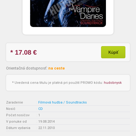
* 17.08
€
Kúpiť
Orientačná dostupnosť:
na ceste
* Uvedená cena titulu je platná pri použití PROMO kódu:
hudobnysk
Zaradenie
:
Filmová hudba / Soundtracks
Nosič
:
CD
Počet nosičov
:
1
V ponuke od
:
19.08.2014
Dátum vydania
:
22.11.2010