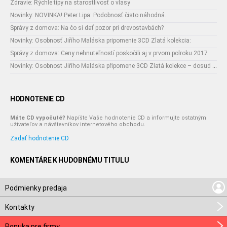
Zdravie: Rýchle tipy na starostlivosť o vlasy
Novinky: NOVINKA! Peter Lipa: Podobnosť čisto náhodná.
Správy z domova: Na čo si dať pozor pri drevostavbách?
Novinky: Osobnosť Jiřího Maláska pripomenie 3CD Zlatá kolekcia:
Správy z domova: Ceny nehnuteľností poskočili aj v prvom polroku 2017
Novinky: Osobnost Jiřího Maláska připomene 3CD Zlatá kolekce – dosud nejobsáhlejší soubor nahrávek legendárního umělce!
HODNOTENIE CD
Máte CD vypočuté?
Napíšte Vaše hodnotenie CD a informujte ostatným
užívateľov a návštevníkov internetového obchodu.
Zadať hodnotenie CD
KOMENTÁRE K HUDOBNÉMU TITULU
Podmienky predaja
Kontakty
Ponuka pre firmy