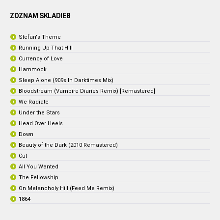
ZOZNAM SKLADIEB
Stefan's Theme
Running Up That Hill
Currency of Love
Hammock
Sleep Alone (909s In Darktimes Mix)
Bloodstream (Vampire Diaries Remix) [Remastered]
We Radiate
Under the Stars
Head Over Heels
Down
Beauty of the Dark (2010 Remastered)
Cut
All You Wanted
The Fellowship
On Melancholy Hill (Feed Me Remix)
1864