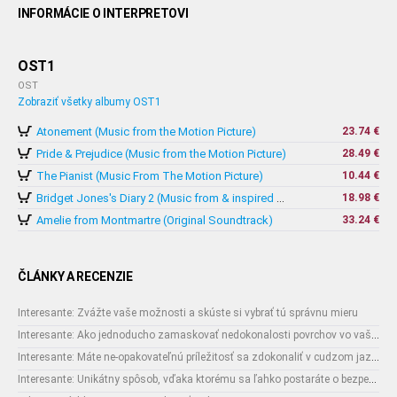
INFORMÁCIE O INTERPRETOVI
OST1
OST
Zobraziť všetky albumy OST1
Atonement (Music from the Motion Picture)
23.74 €
Pride & Prejudice (Music from the Motion Picture)
28.49 €
The Pianist (Music From The Motion Picture)
10.44 €
18.98 €
Bridget Jones's Diary 2 (Music from & inspired by The Motion Picture)
Amelie from Montmartre (Original Soundtrack)
33.24 €
ČLÁNKY A RECENZIE
Interesante: Zvážte vaše možnosti a skúste si vybrať tú správnu mieru
Interesante: Ako jednoducho zamaskovať nedokonalosti povrchov vo vašom interiéri
Interesante: Máte ne-opakovateľnú príležitosť sa zdokonaliť v cudzom jazyku
Interesante: Unikátny spôsob, vďaka ktorému sa ľahko postaráte o bezpečnosť vašich zásielok