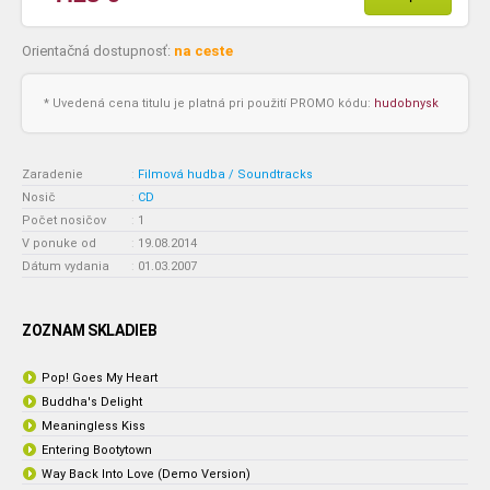
Orientačná dostupnosť:
na ceste
* Uvedená cena titulu je platná pri použití PROMO kódu:
hudobnysk
Zaradenie
:
Filmová hudba / Soundtracks
Nosič
:
CD
Počet nosičov
:
1
V ponuke od
:
19.08.2014
Dátum vydania
:
01.03.2007
ZOZNAM SKLADIEB
Pop! Goes My Heart
Buddha's Delight
Meaningless Kiss
Entering Bootytown
Way Back Into Love (Demo Version)