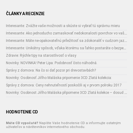
ČLÁNKY A RECENZIE
Interesante: Zvážte vaše možnosti a skúste si vybrať tú správnu mieru
Interesante: Ako jednoducho zamaskovať nedokonalosti povrchov vo vašom interiéri
Interesante: Máte ne-opakovateľnú príležitosť sa zdokonaliť v cudzom jazyku
Interesante: Unikátny spôsob, vďaka ktorému sa ľahko postaráte o bezpečnosť vašich zásielok
Zdravie: Rýchle tipy na starostlivosť o vlasy
Novinky: NOVINKA! Peter Lipa: Podobnosť čisto náhodná.
Správy z domova: Na čo si dať pozor pri drevostavbách?
Novinky: Osobnosť Jiřího Maláska pripomenie 3CD Zlatá kolekcia:
Správy z domova: Ceny nehnuteľností poskočili aj v prvom polroku 2017
Novinky: Osobnost Jiřího Maláska připomene 3CD Zlatá kolekce – dosud nejobsáhlejší soubor nahrávek legendárního umělce!
HODNOTENIE CD
Máte CD vypočuté?
Napíšte Vaše hodnotenie CD a informujte ostatným
užívateľov a návštevníkov internetového obchodu.