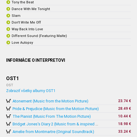
Tony the Beat
Dance With Me Tonight
Slam
Don't Write Me Off
Way Back Into Love
Different Sound (Featuring Malte)
Love Autopsy
INFORMÁCIE O INTERPRETOVI
OST1
OST
Zobraziť všetky albumy OST1
Atonement (Music from the Motion Picture)
23.74 €
Pride & Prejudice (Music from the Motion Picture)
28.49 €
The Pianist (Music From The Motion Picture)
10.44 €
18.98 €
Bridget Jones's Diary 2 (Music from & inspired by The Motion Picture)
Amelie from Montmartre (Original Soundtrack)
33.24 €