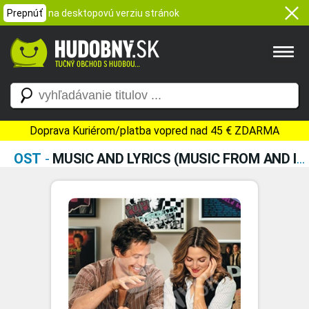
Prepnúť
na desktopovú verziu stránok
Doprava Kuriérom/platba vopred nad 45 € ZDARMA
OST
-
MUSIC AND LYRICS (MUSIC FROM AND INSPIRED BY THE MOTION PICTURE)