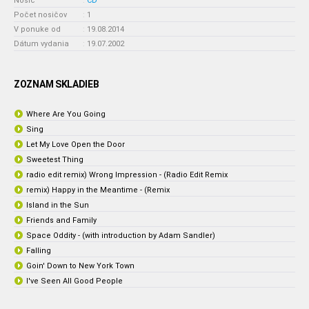
Nosič
:
CD
Počet nosičov
:
1
V ponuke od
:
19.08.2014
Dátum vydania
:
19.07.2002
ZOZNAM SKLADIEB
Where Are You Going
Sing
Let My Love Open the Door
Sweetest Thing
radio edit remix) Wrong Impression - (Radio Edit Remix
remix) Happy in the Meantime - (Remix
Island in the Sun
Friends and Family
Space Oddity - (with introduction by Adam Sandler)
Falling
Goin' Down to New York Town
I've Seen All Good People