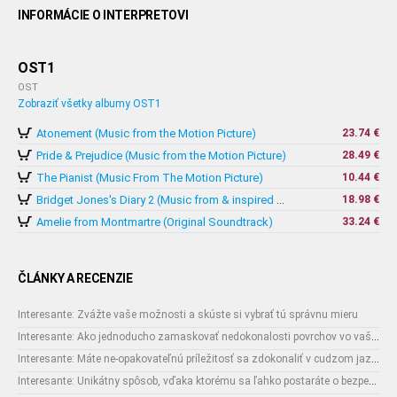
INFORMÁCIE O INTERPRETOVI
OST1
OST
Zobraziť všetky albumy OST1
Atonement (Music from the Motion Picture)
23.74 €
Pride & Prejudice (Music from the Motion Picture)
28.49 €
The Pianist (Music From The Motion Picture)
10.44 €
18.98 €
Bridget Jones's Diary 2 (Music from & inspired by The Motion Picture)
Amelie from Montmartre (Original Soundtrack)
33.24 €
ČLÁNKY A RECENZIE
Interesante: Zvážte vaše možnosti a skúste si vybrať tú správnu mieru
Interesante: Ako jednoducho zamaskovať nedokonalosti povrchov vo vašom interiéri
Interesante: Máte ne-opakovateľnú príležitosť sa zdokonaliť v cudzom jazyku
Interesante: Unikátny spôsob, vďaka ktorému sa ľahko postaráte o bezpečnosť vašich zásielok