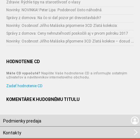
Zdravie: Rýchle tipy na starostlivosť o vlasy
Novinky: NOVINKA! Peter Lipa: Podobnosť čisto náhodná.
Správy z domova: Na čo si dať pozor pri drevostavbách?
Novinky: Osobnosť Jiřího Maláska pripomenie 3CD Zlatá kolekcia:
Správy z domova: Ceny nehnuteľností poskočili aj v prvom polroku 2017
Novinky: Osobnost Jiřího Maláska připomene 3CD Zlatá kolekce – dosud nejobsáhlejší soubor nahrávek legendárního umělce!
HODNOTENIE CD
Máte CD vypočuté?
Napíšte Vaše hodnotenie CD a informujte ostatným
užívateľov a návštevníkov internetového obchodu.
Zadať hodnotenie CD
KOMENTÁRE K HUDOBNÉMU TITULU
Podmienky predaja
Kontakty