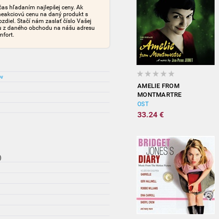
čas hľadaním najlepšej ceny. Ak
neakciovú cenu na daný produkt s
iel. Stačí nám zaslať číslo Vašej
tu z daného obchodu na nášu adresu
mfort.
ov
AMELIE FROM
MONTMARTRE
(ORIGINAL
OST
SOUNDTRACK)
33.24 €
)