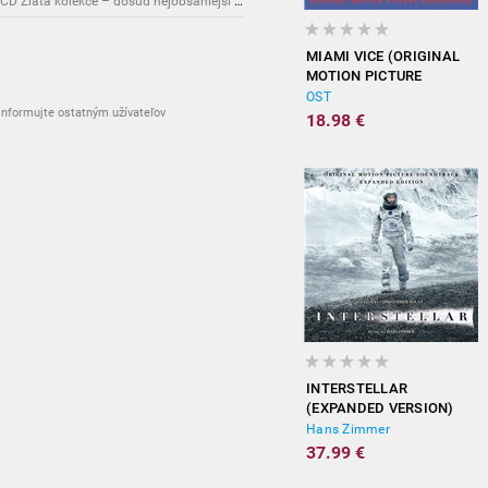
Novinky: Osobnost Jiřího Maláska připomene 3CD Zlatá kolekce – dosud nejobsáhlejší soubor nahrávek legendárního umělce!
MIAMI VICE (ORIGINAL
MOTION PICTURE
SOUNDTRACK)
OST
nformujte ostatným užívateľov
18.98 €
INTERSTELLAR
(EXPANDED VERSION)
Hans Zimmer
37.99 €