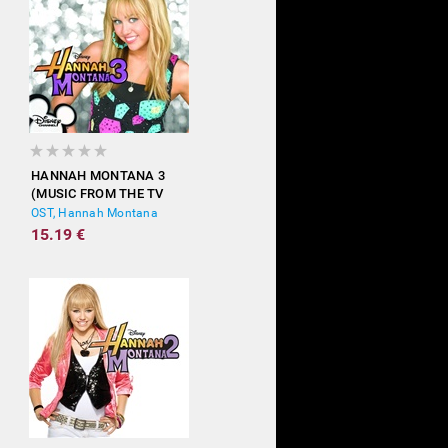
HANNAH MONTANA 3
(MUSIC FROM THE TV
SHOW)
OST, Hannah Montana
15.19 €