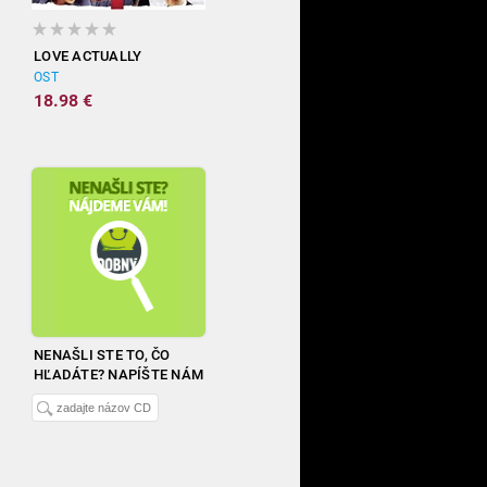
LOVE ACTUALLY
OST
18.98 €
NENAŠLI STE TO, ČO
HĽADÁTE? NAPÍŠTE NÁM