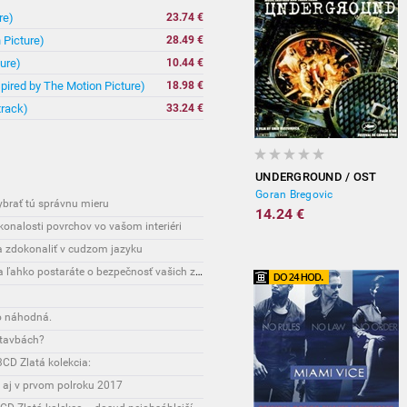
re)
23.74 €
 Picture)
28.49 €
ure)
10.44 €
spired by The Motion Picture)
18.98 €
track)
33.24 €
UNDERGROUND / OST
Goran Bregovic
vybrať tú správnu mieru
14.24 €
onalosti povrchov vo vašom interiéri
sa zdokonaliť v cudzom jazyku
Interesante: Unikátny spôsob, vďaka ktorému sa ľahko postaráte o bezpečnosť vašich zásielok
o náhodná.
stavbách?
CD Zlatá kolekcia:
 aj v prvom polroku 2017