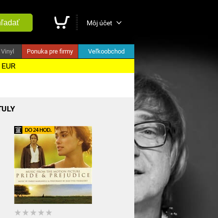
ľadať
Môj účet
Vinyl
Ponuka pre firmy
Veľkoobchod
5 EUR
TULY