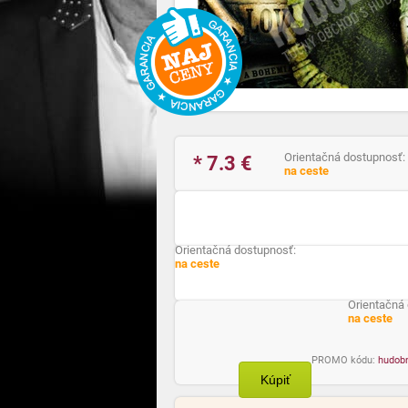
Orientačná dostupnosť:
* 7.3
€
na ceste
Orientačná dostupnosť:
na ceste
Orientačná
na ceste
PROMO kódu:
hudob
Kúpiť