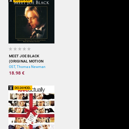
MEET JOE BLACK
(ORIGINAL MOTION
PICTURE SOUNDTRACK)
OST, Thomas Newman
18.98 €