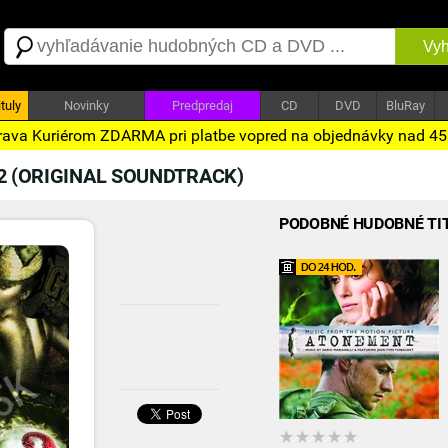
Vyh
tuly
Novinky
Predpredaj
CD
DVD
BluRay
ava Kuriérom ZDARMA pri platbe vopred na objednávky nad 4
2 (ORIGINAL SOUNDTRACK)
PODOBNÉ HUDOBNÉ TI