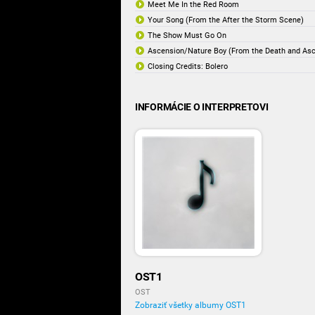
Meet Me In the Red Room
Your Song (From the After the Storm Scene)
The Show Must Go On
Ascension/Nature Boy (From the Death and As
Closing Credits: Bolero
INFORMÁCIE O INTERPRETOVI
OST1
OST
Zobraziť všetky albumy OST1