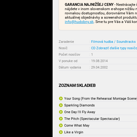
GARANCIA NAJNIŽŠEJ CENY
- Nestrácajte 
nájdete v inom slovenskom e-shope nižšiu 
rovnakou dostupnosťou, dorovnáme Vám rozd
aktuálnej objednávky a screenshot produk
info@hudobny.sk
. Sme tu pre Vás a Váš ko
Zaradenie
:
Filmová hudba / Soundtracks
Nosič
:
CD
Zobraziť ďalšie typy nosič
Počet nosičov
:
1
V ponuke od
:
19.08.2014
Dátum vydania
:
29.04.2002
ZOZNAM SKLADIEB
Your Song (From the Rehearsal Montage Scene
Sparkling Diamonds
One Day I'll Fly Away
The Pitch (Spectacular Spectacular)
Come What May
Like a Virgin