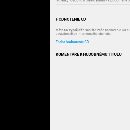
HODNOTENIE CD
Máte CD vypočuté?
Napíšte Vaše hodnotenie CD a i
a návštevníkov internetového obchodu.
Zadať hodnotenie CD
KOMENTÁRE K HUDOBNÉMU TITULU