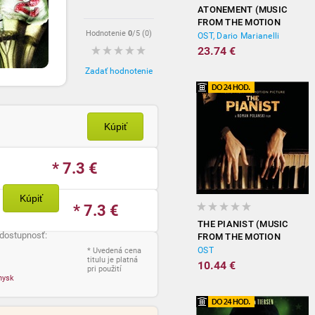
ATONEMENT (MUSIC
FROM THE MOTION
Hodnotenie
0
/5 (
0
)
PICTURE)
OST, Dario Marianelli
23.74 €
Zadať hodnotenie
Kúpiť
* 7.3
€
Kúpiť
* 7.3
€
THE PIANIST (MUSIC
 dostupnosť:
FROM THE MOTION
PICTURE)
OST
* Uvedená cena
titulu je platná
10.44 €
pri použití
nysk