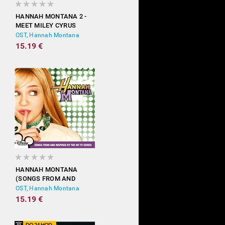
HANNAH MONTANA 2 -
MEET MILEY CYRUS
OST, Hannah Montana
15.19 €
HANNAH MONTANA
(SONGS FROM AND
INSPIRED BY THE HIT TV
OST, Hannah Montana
SERIES)
15.19 €