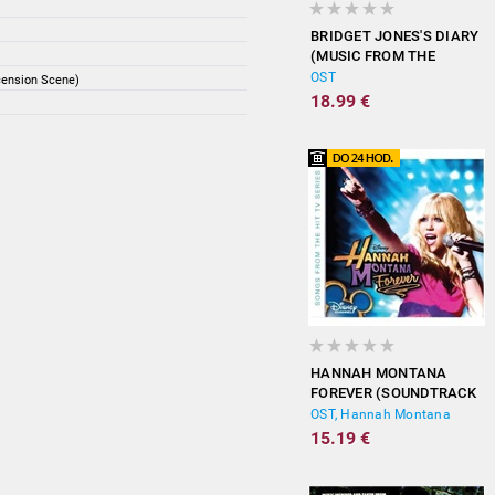
BRIDGET JONES'S DIARY
(MUSIC FROM THE
MOTION PICTURE)
OST
cension Scene)
18.99 €
HANNAH MONTANA
FOREVER (SOUNDTRACK
FROM THE TV SERIES)
OST, Hannah Montana
15.19 €