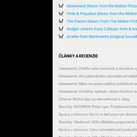
Atonement (Music from the Motion Pictu
Pride & Prejudice (Music from the Motion
The Pianist (Music From The Motion Pict
Bridget Jones's Diary 2 (Music from & in
Amelie from Montmartre (Original Sound
ČLÁNKY A RECENZIE
Interesante: Zvážte vaše možnosti a skúste si 
Interesante: Ako jednoducho zamaskovať nedok
Interesante: Máte ne-opakovateľnú príležitosť 
Zdravie: Rýchle tipy na starostlivosť o vlasy
Novinky: NOVINKA! Peter Lipa: Podobnosť čist
Správy z domova: Na čo si dať pozor pri drevo
Novinky: Osobnosť Jiřího Maláska pripomenie 3
Správy z domova: Ceny nehnuteľností poskočili