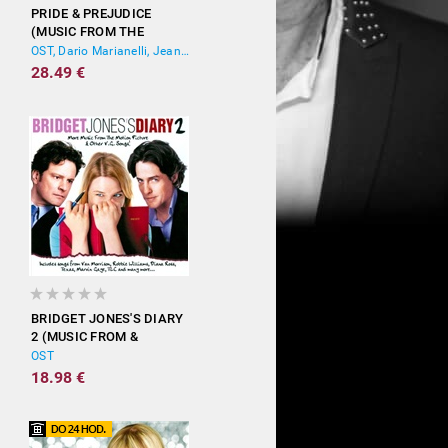
PRIDE & PREJUDICE
(MUSIC FROM THE
MOTION PICTURE)
OST, Dario Marianelli, Jean-Yves Thibaudet
28.49 €
BRIDGET JONES'S DIARY
2 (MUSIC FROM &
INSPIRED BY THE
OST
MOTION PICTURE)
18.98 €