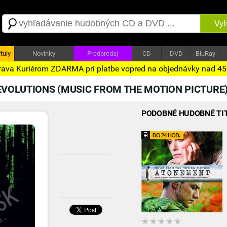
Vyh
tuly
Novinky
Predpredaj
CD
DVD
BluRay
ava Kuriérom ZDARMA pri platbe vopred na objednávky nad 4
EVOLUTIONS (MUSIC FROM THE MOTION PICTURE
PODOBNÉ HUDOBNÉ TI