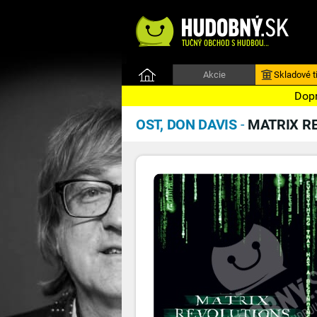
Akcie
Skladové ti
Dopr
OST, DON DAVIS
-
MATRIX R