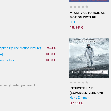
MIAMI VICE (ORIGINAL
MOTION PICTURE
SOUNDTRACK)
OST
18.98 €
spired By The Motion Picture)
9.24 €
re)
13.33 €
on Picture)
13.33 €
nformujte ostatným užívateľov
INTERSTELLAR
(EXPANDED VERSION)
Hans Zimmer
37.99 €