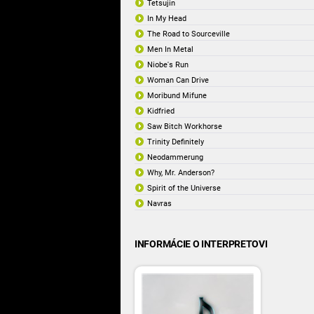
Tetsujin
In My Head
The Road to Sourceville
Men In Metal
Niobe's Run
Woman Can Drive
Moribund Mifune
Kidfried
Saw Bitch Workhorse
Trinity Definitely
Neodammerung
Why, Mr. Anderson?
Spirit of the Universe
Navras
INFORMÁCIE O INTERPRETOVI