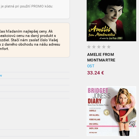
 je platná pri použití PROMO kódu:
čas hľadaním najlepšej ceny. Ak
neakciovú cenu na daný produkt s
iel. Stačí nám zaslať číslo Vašej
tu z daného obchodu na nášu adresu
mfort.
AMELIE FROM
MONTMARTRE
(ORIGINAL
OST
SOUNDTRACK)
33.24 €
ov