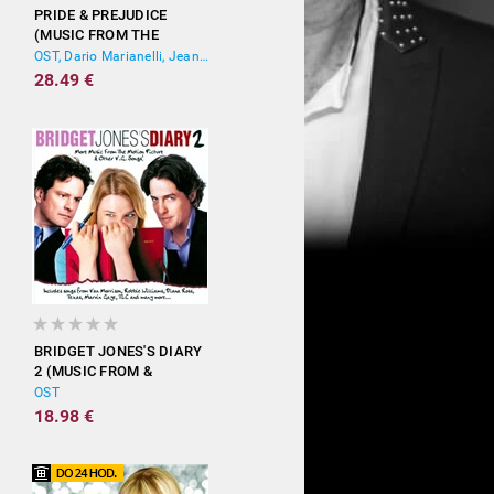
PRIDE & PREJUDICE
(MUSIC FROM THE
MOTION PICTURE)
OST, Dario Marianelli, Jean-Yves Thibaudet
28.49 €
BRIDGET JONES'S DIARY
2 (MUSIC FROM &
INSPIRED BY THE
OST
MOTION PICTURE)
18.98 €