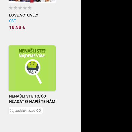
LOVE ACTUALLY
OST
18.98 €
NENAŠLI STE TO, ČO
HĽADÁTE? NAPÍŠTE NÁM