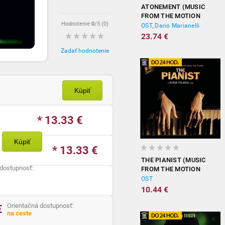
ATONEMENT (MUSIC
FROM THE MOTION
Hodnotenie
0
/5 (
0
)
PICTURE)
OST, Dario Marianelli
23.74 €
Zadať hodnotenie
Kúpiť
* 13.33
€
Kúpiť
* 13.33
€
THE PIANIST (MUSIC
 dostupnosť:
FROM THE MOTION
PICTURE)
OST
10.44 €
Orientačná dostupnosť:
€
na ceste