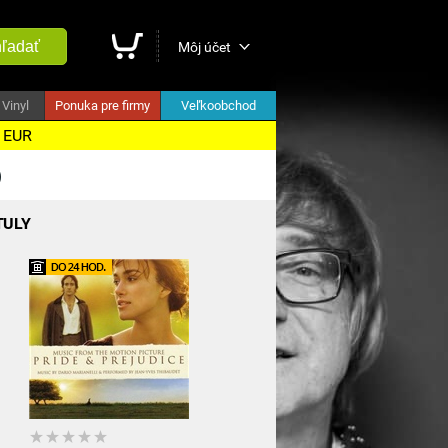
ľadať
Môj účet
Vinyl
Ponuka pre firmy
Veľkoobchod
5 EUR
)
TULY