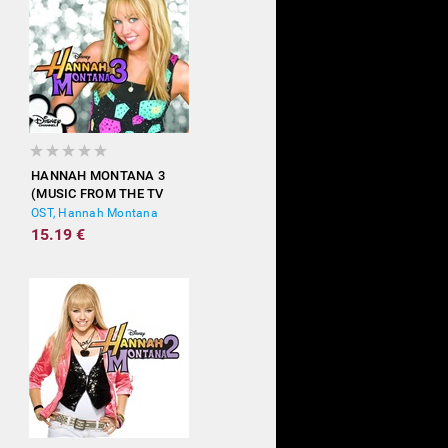
HANNAH MONTANA 3
(MUSIC FROM THE TV
SHOW)
OST, Hannah Montana
15.19 €