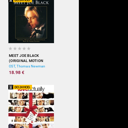
MEET JOE BLACK
(ORIGINAL MOTION
PICTURE SOUNDTRACK)
OST, Thomas Newman
18.98 €