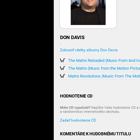
DON DAVIS
-
Zobraziť všetky albumy Don Davis
The Matrix Reloaded (Music From And In
The Matrix (Music from the Motion Pictu
Matrix Revolutions (Music From The Moti
HODNOTENIE CD
Máte CD vypočuté?
Napíšte Vaše hodnotenie CD a i
a návštevníkov internetového obchodu.
Zadať hodnotenie CD
KOMENTÁRE K HUDOBNÉMU TITULU