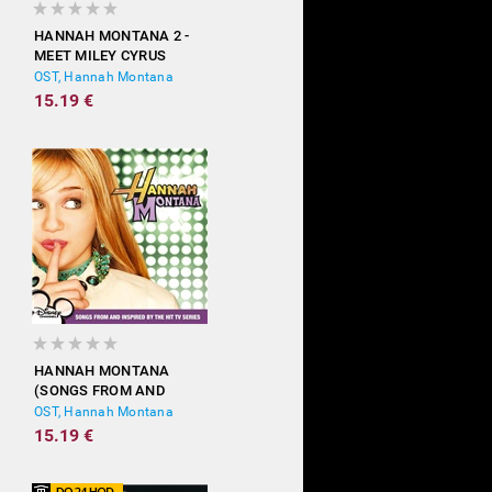
HANNAH MONTANA 2 -
MEET MILEY CYRUS
OST, Hannah Montana
15.19 €
HANNAH MONTANA
(SONGS FROM AND
INSPIRED BY THE HIT TV
OST, Hannah Montana
SERIES)
15.19 €