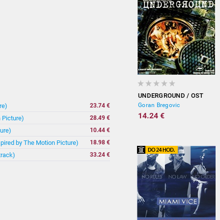
UNDERGROUND / OST
Goran Bregovic
re)
23.74 €
14.24 €
 Picture)
28.49 €
ure)
10.44 €
spired by The Motion Picture)
18.98 €
track)
33.24 €