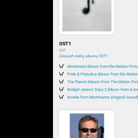
OST1
OST
Zobraziť všetky albumy OST1
Atonement (Music from the Motion Pictu
Pride & Prejudice (Music from the Motion
The Pianist (Music From The Motion Pict
Bridget Jones's Diary 2 (Music from & in
Amelie from Montmartre (Original Sound