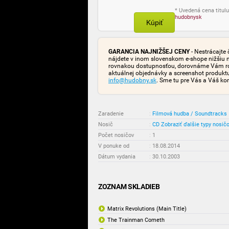
* Uvedená cena titulu
hudobnysk
Kúpiť
GARANCIA NAJNIŽŠEJ CENY
- Nestrácajte 
nájdete v inom slovenskom e-shope nižšiu 
rovnakou dostupnosťou, dorovnáme Vám rozd
aktuálnej objednávky a screenshot produk
info@hudobny.sk
. Sme tu pre Vás a Váš ko
Zaradenie
:
Filmová hudba / Soundtracks
Nosič
:
CD
Zobraziť ďalšie typy nosič
Počet nosičov
:
1
V ponuke od
:
18.08.2014
Dátum vydania
:
30.10.2003
ZOZNAM SKLADIEB
Matrix Revolutions (Main Title)
The Trainman Cometh