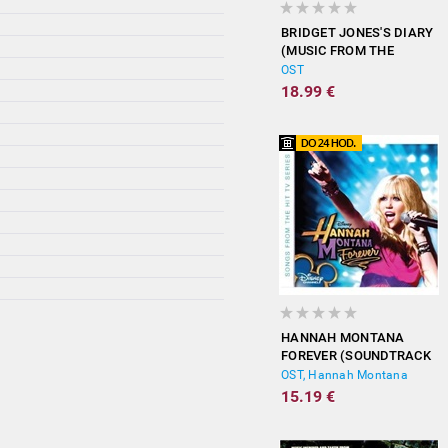
BRIDGET JONES'S DIARY
(MUSIC FROM THE
MOTION PICTURE)
OST
18.99 €
HANNAH MONTANA
FOREVER (SOUNDTRACK
FROM THE TV SERIES)
OST, Hannah Montana
15.19 €