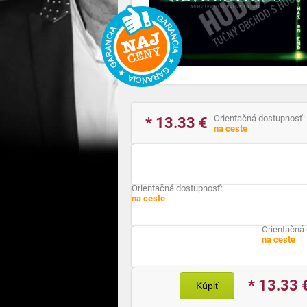
Orientačná dostupnosť:
* 13.33
€
na ceste
Orientačná dostupnosť:
na ceste
Orientačná
na ceste
* 13.33
Kúpiť