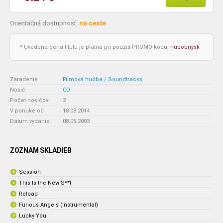
Orientačná dostupnosť:
na ceste
* Uvedená cena titulu je platná pri použití PROMO kódu:
hudobnysk
Zaradenie
:
Filmová hudba / Soundtracks
Nosič
:
CD
Počet nosičov
:
2
V ponuke od
:
18.08.2014
Dátum vydania
:
08.05.2003
ZOZNAM SKLADIEB
Session
This Is the New S**t
Reload
Furious Angels (Instrumental)
Lucky You