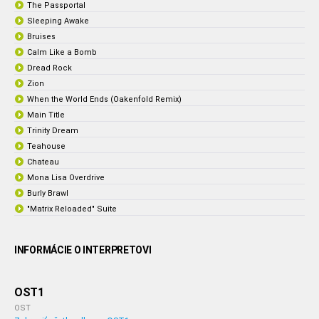
The Passportal
Sleeping Awake
Bruises
Calm Like a Bomb
Dread Rock
Zion
When the World Ends (Oakenfold Remix)
Main Title
Trinity Dream
Teahouse
Chateau
Mona Lisa Overdrive
Burly Brawl
"Matrix Reloaded" Suite
INFORMÁCIE O INTERPRETOVI
OST1
OST