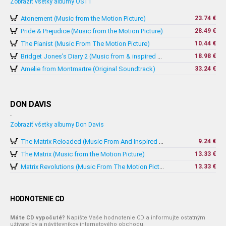
Zobraziť všetky albumy OST1
Atonement (Music from the Motion Picture)
23.74 €
Pride & Prejudice (Music from the Motion Picture)
28.49 €
The Pianist (Music From The Motion Picture)
10.44 €
18.98 €
Bridget Jones's Diary 2 (Music from & inspired by The Motion Picture)
Amelie from Montmartre (Original Soundtrack)
33.24 €
DON DAVIS
-
Zobraziť všetky albumy Don Davis
9.24 €
The Matrix Reloaded (Music From And Inspired By The Motion Picture)
The Matrix (Music from the Motion Picture)
13.33 €
13.33 €
Matrix Revolutions (Music From The Motion Picture)
HODNOTENIE CD
Máte CD vypočuté?
Napíšte Vaše hodnotenie CD a informujte ostatným
užívateľov a návštevníkov internetového obchodu.