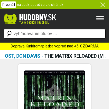
Prepnúť
na desktopovú verziu stránok
Doprava Kuriérom/platba vopred nad 45 € ZDARMA
OST, DON DAVIS
-
THE MATRIX RELOADED (MUSIC FROM AND INSPIRED BY THE MOTION PICTURE)