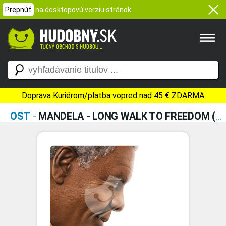
Prepnúť
na desktopovú verziu stránok
Doprava Kuriérom/platba vopred nad 45 € ZDARMA
OST
-
MANDELA - LONG WALK TO FREEDOM (ORIGINAL MOTION PICTURE SOUNDTRACK)