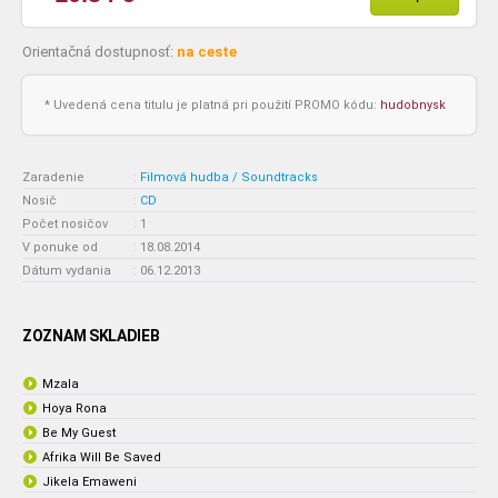
Orientačná dostupnosť:
na ceste
* Uvedená cena titulu je platná pri použití PROMO kódu:
hudobnysk
Zaradenie
:
Filmová hudba / Soundtracks
Nosič
:
CD
Počet nosičov
:
1
V ponuke od
:
18.08.2014
Dátum vydania
:
06.12.2013
ZOZNAM SKLADIEB
Mzala
Hoya Rona
Be My Guest
Afrika Will Be Saved
Jikela Emaweni