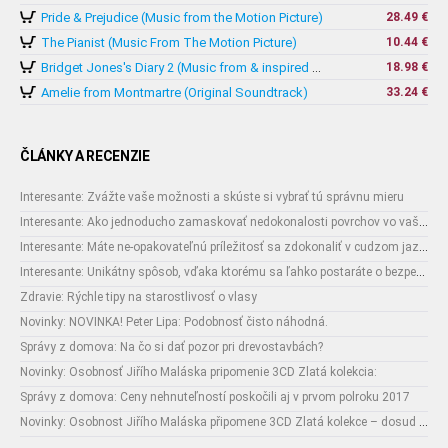
Pride & Prejudice (Music from the Motion Picture)
28.49 €
The Pianist (Music From The Motion Picture)
10.44 €
18.98 €
Bridget Jones's Diary 2 (Music from & inspired by The Motion Picture)
Amelie from Montmartre (Original Soundtrack)
33.24 €
ČLÁNKY A RECENZIE
Interesante: Zvážte vaše možnosti a skúste si vybrať tú správnu mieru
Interesante: Ako jednoducho zamaskovať nedokonalosti povrchov vo vašom interiéri
Interesante: Máte ne-opakovateľnú príležitosť sa zdokonaliť v cudzom jazyku
Interesante: Unikátny spôsob, vďaka ktorému sa ľahko postaráte o bezpečnosť vašich zásielok
Zdravie: Rýchle tipy na starostlivosť o vlasy
Novinky: NOVINKA! Peter Lipa: Podobnosť čisto náhodná.
Správy z domova: Na čo si dať pozor pri drevostavbách?
Novinky: Osobnosť Jiřího Maláska pripomenie 3CD Zlatá kolekcia:
Správy z domova: Ceny nehnuteľností poskočili aj v prvom polroku 2017
Novinky: Osobnost Jiřího Maláska připomene 3CD Zlatá kolekce – dosud nejobsáhlejší soubor nahrávek legendárního umělce!