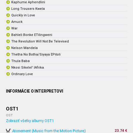
Kaphume Aphendlini
Long Trousers Kwela
Quickly in Love
Amuck
War
Bahleli Bonke ETilingweni
The Revolution Will Not Be Televised
Nelson Mandela
Thetha No Botha/Siyaya EPitoli
Thula Baba
Nkosi Sikelel' IAfrika
Ordinary Love
INFORMÁCIE O INTERPRETOVI
OST1
OST
Zobraziť všetky albumy OST1
Atonement (Music from the Motion Picture)
23.74 €