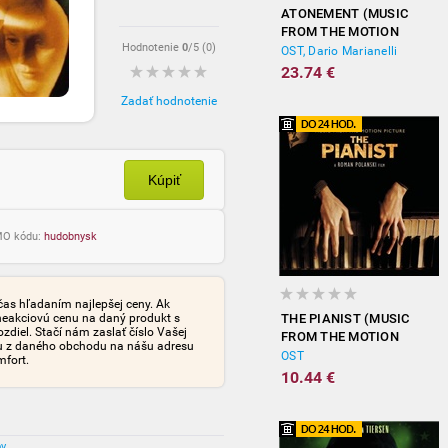
ATONEMENT (MUSIC
FROM THE MOTION
Hodnotenie
0
/5 (
0
)
PICTURE)
OST, Dario Marianelli
23.74 €
Zadať hodnotenie
Kúpiť
OMO kódu:
hudobnysk
čas hľadaním najlepšej ceny. Ak
neakciovú cenu na daný produkt s
THE PIANIST (MUSIC
iel. Stačí nám zaslať číslo Vašej
FROM THE MOTION
tu z daného obchodu na nášu adresu
PICTURE)
OST
mfort.
10.44 €
ov