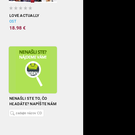
LOVE ACTUALLY
OST
18.98 €
NENAŠLI STE TO, ČO
HĽADÁTE? NAPÍŠTE NÁM