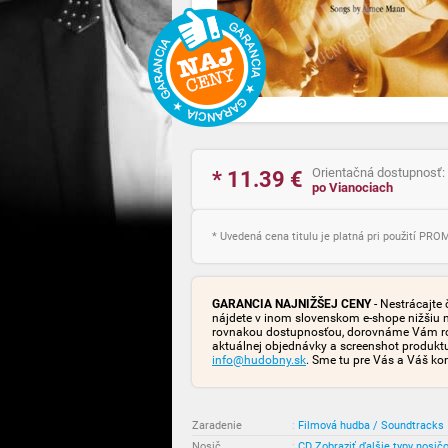
Orientačná dostupnosť:
* 11.39
€
po Vianociach
* Uvedená cena titulu je platná pri použití PR
GARANCIA NAJNIŽŠEJ CENY
- Nestrácajte 
nájdete v inom slovenskom e-shope nižšiu 
rovnakou dostupnosťou, dorovnáme Vám rozd
aktuálnej objednávky a screenshot produk
info@hudobny.sk
. Sme tu pre Vás a Váš ko
Zaradenie
:
Filmová hudba / Soundtracks
Nosič
:
CD
Zobraziť ďalšie typy nosič