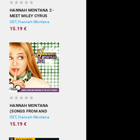
HANNAH MONTANA 2 -
MEET MILEY CYRUS
OST, Hannah Montana
15.19 €
HANNAH MONTANA
(SONGS FROM AND
INSPIRED BY THE HIT TV
OST, Hannah Montana
SERIES)
15.19 €