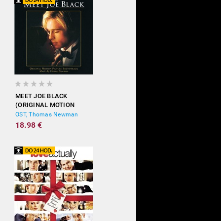
MEET JOE BLACK
(ORIGINAL MOTION
PICTURE SOUNDTRACK)
OST, Thomas Newman
18.98 €