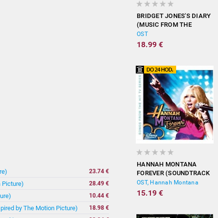
BRIDGET JONES'S DIARY
(MUSIC FROM THE
MOTION PICTURE)
OST
18.99 €
HANNAH MONTANA
re)
23.74 €
FOREVER (SOUNDTRACK
FROM THE TV SERIES)
OST, Hannah Montana
 Picture)
28.49 €
15.19 €
ure)
10.44 €
spired by The Motion Picture)
18.98 €