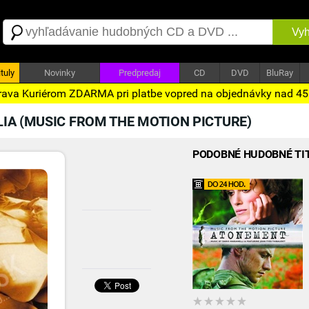
Vyh
tuly
Novinky
Predpredaj
CD
DVD
BluRay
ava Kuriérom ZDARMA pri platbe vopred na objednávky nad 4
A (MUSIC FROM THE MOTION PICTURE)
PODOBNÉ HUDOBNÉ TI