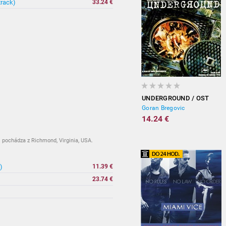
track)
33.24 €
UNDERGROUND / OST
Goran Bregovic
14.24 €
pochádza z Richmond, Virginia, USA.
)
11.39 €
23.74 €
vypredané