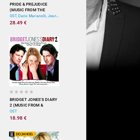
PRIDE & PREJUDICE
(MUSIC FROM THE
MOTION PICTURE)
OST, Dario Marianelli, Jean-Yves Thibaudet
28.49 €
BRIDGET JONES'S DIARY
2 (MUSIC FROM &
INSPIRED BY THE
OST
MOTION PICTURE)
18.98 €