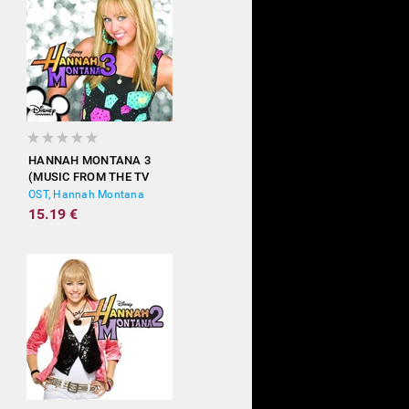
HANNAH MONTANA 3
(MUSIC FROM THE TV
SHOW)
OST, Hannah Montana
15.19 €