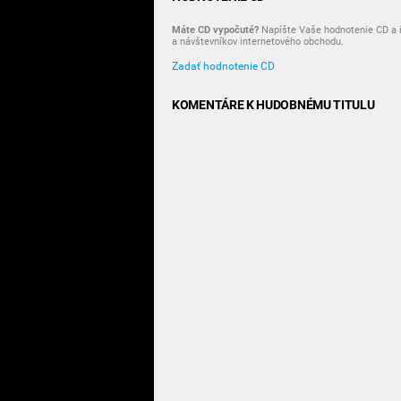
Máte CD vypočuté?
Napíšte Vaše hodnotenie CD a i
a návštevníkov internetového obchodu.
Zadať hodnotenie CD
KOMENTÁRE K HUDOBNÉMU TITULU