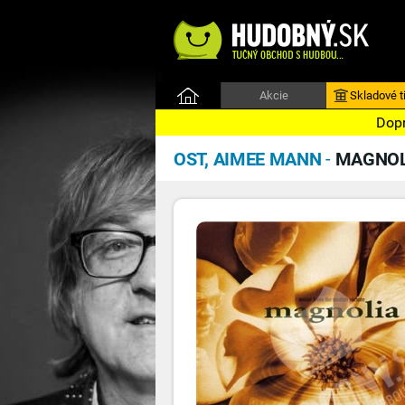
Akcie
Skladové ti
Dopr
OST, AIMEE MANN
-
MAGNOLI