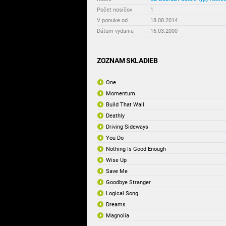
Počet nosičov
:
1
V ponuke od
:
18.08.2014
Dátum vydania
:
16.03.2000
ZOZNAM SKLADIEB
One
Momentum
Build That Wall
Deathly
Driving Sideways
You Do
Nothing Is Good Enough
Wise Up
Save Me
Goodbye Stranger
Logical Song
Dreams
Magnolia