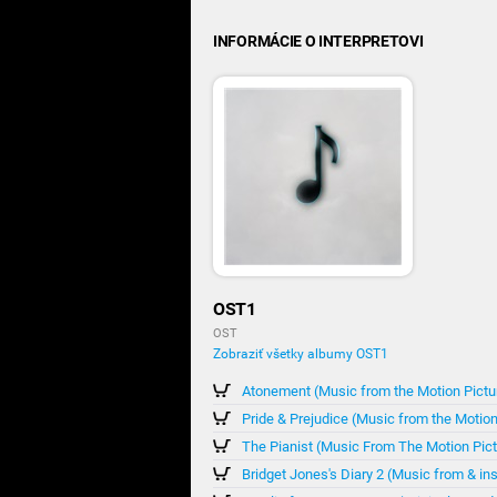
INFORMÁCIE O INTERPRETOVI
OST1
OST
Zobraziť všetky albumy OST1
Atonement (Music from the Motion Pictu
Pride & Prejudice (Music from the Motion
The Pianist (Music From The Motion Pict
Bridget Jones's Diary 2 (Music from & in