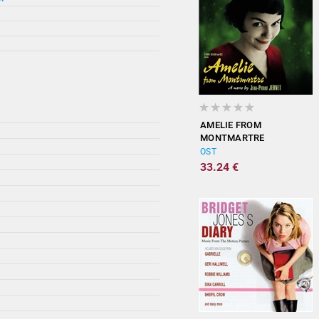
AMELIE FROM
MONTMARTRE
(ORIGINAL
OST
SOUNDTRACK)
33.24 €