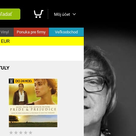
ľadať
Môj účet
Vinyl
Ponuka pre firmy
Veľkoobchod
5 EUR
TULY