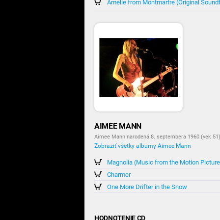
Amelie from Montmartre (Original Sound
AIMEE MANN
Aimee Mann narodená 8. septembera 1960 (vek 51) 
Zobraziť všetky albumy Aimee Mann
Magnolia (Music from the Motion Picture
Charmer
One More Drifter in the Snow
HODNOTENIE CD