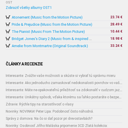
OST
Zobraziť všetky albumy OST1
Atonement (Music from the Motion Picture)
23.74 €
Pride & Prejudice (Music from the Motion Picture)
28.49 €
The Pianist (Music From The Motion Picture)
10.44 €
18.98 €
Bridget Jones's Diary 2 (Music from & inspired by The Motion Picture)
Amelie from Montmartre (Original Soundtrack)
33.24 €
ČLÁNKY A RECENZIE
Interesante: Zvážte vaše možnosti a skúste si vybrať tú správnu mieru
Interesante: Ako jednoducho zamaskovať nedokonalosti povrchov vo vašom interiéri
Interesante: Máte ne-opakovateľnú príležitosť sa zdokonaliť v cudzom jazyku
Interesante: Unikátny spôsob, vďaka ktorému sa ľahko postaráte o bezpečnosť vašich zásielok
Zdravie: Rýchle tipy na starostlivosť o vlasy
Novinky: NOVINKA! Peter Lipa: Podobnosť čisto náhodná.
Správy z domova: Na čo si dať pozor pri drevostavbách?
Novinky: Osobnosť Jiřího Maláska pripomenie 3CD Zlatá kolekcia: