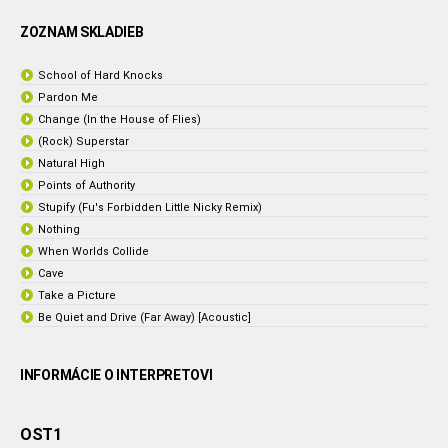
ZOZNAM SKLADIEB
School of Hard Knocks
Pardon Me
Change (In the House of Flies)
(Rock) Superstar
Natural High
Points of Authority
Stupify (Fu's Forbidden Little Nicky Remix)
Nothing
When Worlds Collide
Cave
Take a Picture
Be Quiet and Drive (Far Away) [Acoustic]
INFORMÁCIE O INTERPRETOVI
OST1