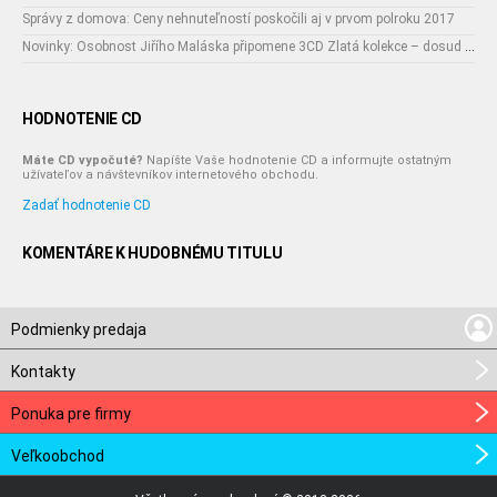
Správy z domova: Ceny nehnuteľností poskočili aj v prvom polroku 2017
Novinky: Osobnost Jiřího Maláska připomene 3CD Zlatá kolekce – dosud nejobsáhlejší soubor nahrávek legendárního umělce!
HODNOTENIE CD
Máte CD vypočuté?
Napíšte Vaše hodnotenie CD a informujte ostatným
užívateľov a návštevníkov internetového obchodu.
Zadať hodnotenie CD
KOMENTÁRE K HUDOBNÉMU TITULU
Podmienky predaja
Kontakty
Ponuka pre firmy
Veľkoobchod