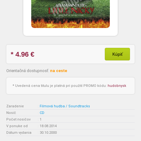
* 4.96
€
Kúpiť
Orientačná dostupnosť:
na ceste
* Uvedená cena titulu je platná pri použití PROMO kódu:
hudobnysk
Zaradenie
:
Filmová hudba / Soundtracks
Nosič
:
CD
Počet nosičov
:
1
V ponuke od
:
18.08.2014
Dátum vydania
:
30.10.2000