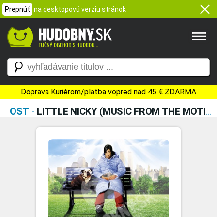
Prepnúť
na desktopovú verziu stránok
Doprava Kuriérom/platba vopred nad 45 € ZDARMA
OST
-
LITTLE NICKY (MUSIC FROM THE MOTION PICTURE)