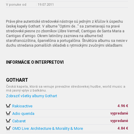
V ponuke od
:
19.07.2011
Práve plne autentické stredoveké nástroje sú jedným z kľúčov k úspechu
českej kapely Gothart. V albume "Optimi de..." sa zameriavajú na pravé
stredoveké piesne zo zborníkov Llibre Vermell, Cantigas de Santa Maria a
Cantigas d'amigo. Okrem latinčiny zaznieva na albume tiež
starofrancúzština, španielčina a portugalčina. Štruktúra albumu sa nesie v
duchu striedania pomalších skladieb s rytmickými zvučnými skladbami.
INFORMÁCIE O INTERPRETOVI
GOTHART
Česká kapela, ktorá sa venuje prevažne stredovekej hudbe, world music a
má jasný vplyv z balkánu.
Zobraziť všetky albumy Gothart
Rakioactive
4.96 €
Adio querida
vypredané
Cabaret
vypredané
OMD Live: Architecture & Morality & More
4.84 €