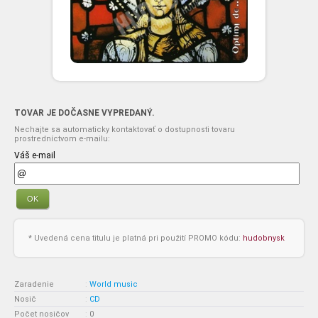
TOVAR JE DOČASNE VYPREDANÝ.
Nechajte sa automaticky kontaktovať o dostupnosti tovaru
prostredníctvom e-mailu:
Váš e-mail
OK
* Uvedená cena titulu je platná pri použití PROMO kódu:
hudobnysk
Zaradenie
:
World music
Nosič
:
CD
Počet nosičov
:
0