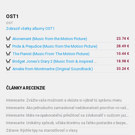
OST1
OST
Zobraziť všetky albumy OST1
Atonement (Music from the Motion Picture)
23.74 €
Pride & Prejudice (Music from the Motion Picture)
28.49 €
The Pianist (Music From The Motion Picture)
10.44 €
18.98 €
Bridget Jones's Diary 2 (Music from & inspired by The Motion Picture)
Amelie from Montmartre (Original Soundtrack)
33.24 €
ČLÁNKY A RECENZIE
Interesante: Zvážte vaše možnosti a skúste si vybrať tú správnu mieru
Interesante: Ako jednoducho zamaskovať nedokonalosti povrchov vo vašom interiéri
Interesante: Máte ne-opakovateľnú príležitosť sa zdokonaliť v cudzom jazyku
Interesante: Unikátny spôsob, vďaka ktorému sa ľahko postaráte o bezpečnosť vašich zásielok
Zdravie: Rýchle tipy na starostlivosť o vlasy