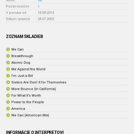
Nosič
:
CD
Počet nosičov
:
1
V ponuke od
:
18.08.2014
Dátum vydania
:
28.07.2003
ZOZNAM SKLADIEB
We Can
Breakthrough
Atomic Dog
Me Against the World
I'm Just a Bill
Sisters Are Doin' It for Themselves
More Bounce (In California)
For What It's Worth
Power to the People
America
We Can (American Mix)
INFORMÁCIE O INTERPRETOVI