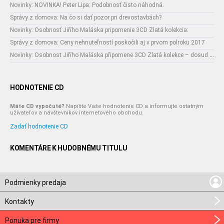
Novinky: NOVINKA! Peter Lipa: Podobnosť čisto náhodná.
Správy z domova: Na čo si dať pozor pri drevostavbách?
Novinky: Osobnosť Jiřího Maláska pripomenie 3CD Zlatá kolekcia:
Správy z domova: Ceny nehnuteľností poskočili aj v prvom polroku 2017
Novinky: Osobnost Jiřího Maláska připomene 3CD Zlatá kolekce – dosud nejobsáhlejší soubor nahrávek legendárního umělce!
HODNOTENIE CD
Máte CD vypočuté?
Napíšte Vaše hodnotenie CD a informujte ostatným
užívateľov a návštevníkov internetového obchodu.
Zadať hodnotenie CD
KOMENTÁRE K HUDOBNÉMU TITULU
Podmienky predaja
Kontakty
Ponuka pre firmy