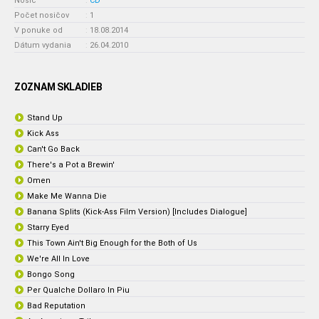
Nosič
:
CD
Počet nosičov
:
1
V ponuke od
:
18.08.2014
Dátum vydania
:
26.04.2010
ZOZNAM SKLADIEB
Stand Up
Kick Ass
Can't Go Back
There's a Pot a Brewin'
Omen
Make Me Wanna Die
Banana Splits (Kick-Ass Film Version) [Includes Dialogue]
Starry Eyed
This Town Ain't Big Enough for the Both of Us
We're All In Love
Bongo Song
Per Qualche Dollaro In Piu
Bad Reputation