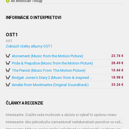
An American Trilogy
INFORMÁCIE O INTERPRETOVI
OST1
OST
Zobraziť všetky albumy OST1
Atonement (Music from the Motion Picture)
23.74 €
Pride & Prejudice (Music from the Motion Picture)
28.49 €
The Pianist (Music From The Motion Picture)
10.44 €
18.98 €
Bridget Jones's Diary 2 (Music from & inspired by The Motion Picture)
Amelie from Montmartre (Original Soundtrack)
33.24 €
ČLÁNKY A RECENZIE
Interesante: Zvážte vaše možnosti a skúste si vybrať tú správnu mieru
Interesante: Ako jednoducho zamaskovať nedokonalosti povrchov vo vašom interiéri