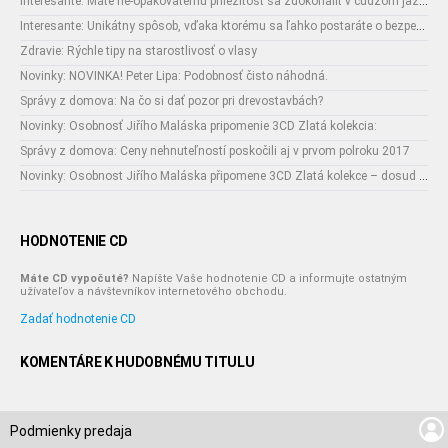
Interesante: Máte ne-opakovateľnú príležitosť sa zdokonaliť v cudzom jazyku
Interesante: Unikátny spôsob, vďaka ktorému sa ľahko postaráte o bezpečnosť vašich zásielok
Zdravie: Rýchle tipy na starostlivosť o vlasy
Novinky: NOVINKA! Peter Lipa: Podobnosť čisto náhodná.
Správy z domova: Na čo si dať pozor pri drevostavbách?
Novinky: Osobnosť Jiřího Maláska pripomenie 3CD Zlatá kolekcia:
Správy z domova: Ceny nehnuteľností poskočili aj v prvom polroku 2017
Novinky: Osobnost Jiřího Maláska připomene 3CD Zlatá kolekce – dosud nejobsáhlejší soubor nahrávek legendárního umělce!
HODNOTENIE CD
Máte CD vypočuté?
Napíšte Vaše hodnotenie CD a informujte ostatným
užívateľov a návštevníkov internetového obchodu.
Zadať hodnotenie CD
KOMENTÁRE K HUDOBNÉMU TITULU
Podmienky predaja