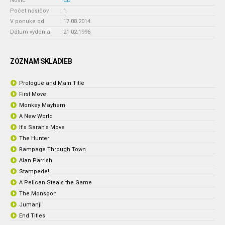
Nosič
:
CD
Počet nosičov
:
1
V ponuke od
:
17.08.2014
Dátum vydania
:
21.02.1996
ZOZNAM SKLADIEB
Prologue and Main Title
First Move
Monkey Mayhem
A New World
It's Sarah's Move
The Hunter
Rampage Through Town
Alan Parrish
Stampede!
A Pelican Steals the Game
The Monsoon
Jumanji
End Titles