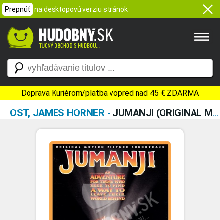
Prepnúť
na desktopovú verziu stránok
Doprava Kuriérom/platba vopred nad 45 € ZDARMA
OST, JAMES HORNER
-
JUMANJI (ORIGINAL MOTION PICTURE SOUNDTRACK)