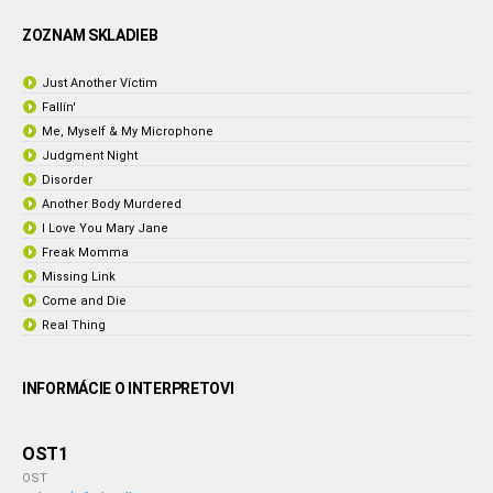
ZOZNAM SKLADIEB
Just Another Víctim
Fallín'
Me, Myself & My Microphone
Judgment Night
Disorder
Another Body Murdered
I Love You Mary Jane
Freak Momma
Missing Link
Come and Die
Real Thing
INFORMÁCIE O INTERPRETOVI
OST1
OST