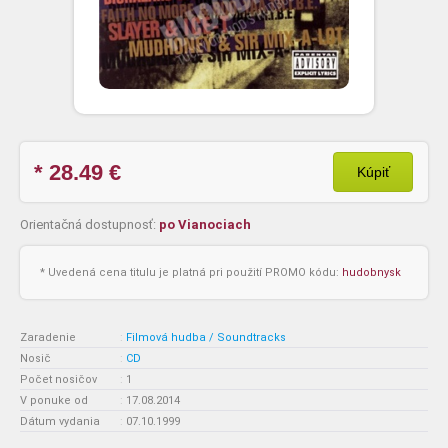
* 28.49
€
Kúpiť
Orientačná dostupnosť:
po Vianociach
* Uvedená cena titulu je platná pri použití PROMO kódu:
hudobnysk
Zaradenie
:
Filmová hudba / Soundtracks
Nosič
:
CD
Počet nosičov
:
1
V ponuke od
:
17.08.2014
Dátum vydania
:
07.10.1999