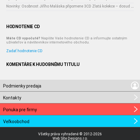
Novinky: Osobnost Jiřího Maláska připomene 3CD Zlatá kolekce – dosud nejobsáhlejší soubor nahrávek legendárního umělce!
HODNOTENIE CD
Máte CD vypočuté?
Napíšte Vaše hodnotenie CD a informujte ostatným
užívateľov a návštevníkov internetového obchodu.
Zadať hodnotenie CD
KOMENTÁRE K HUDOBNÉMU TITULU
Podmienky predaja
Kontakty
Ponuka pre firmy
Veľkoobchod
Všetky práva vyhradené © 2012-2026
Web Site Designs.r.o.