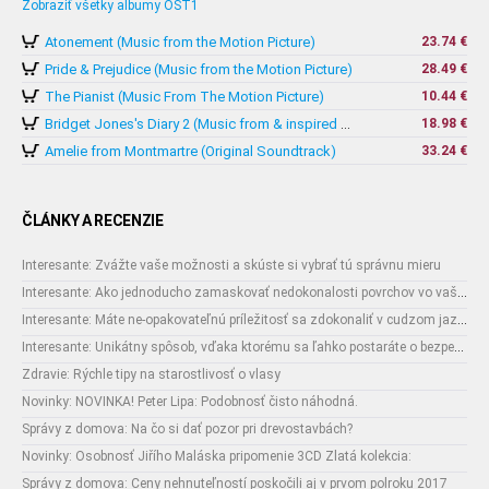
Zobraziť všetky albumy OST1
Atonement (Music from the Motion Picture)
23.74 €
Pride & Prejudice (Music from the Motion Picture)
28.49 €
The Pianist (Music From The Motion Picture)
10.44 €
18.98 €
Bridget Jones's Diary 2 (Music from & inspired by The Motion Picture)
Amelie from Montmartre (Original Soundtrack)
33.24 €
ČLÁNKY A RECENZIE
Interesante: Zvážte vaše možnosti a skúste si vybrať tú správnu mieru
Interesante: Ako jednoducho zamaskovať nedokonalosti povrchov vo vašom interiéri
Interesante: Máte ne-opakovateľnú príležitosť sa zdokonaliť v cudzom jazyku
Interesante: Unikátny spôsob, vďaka ktorému sa ľahko postaráte o bezpečnosť vašich zásielok
Zdravie: Rýchle tipy na starostlivosť o vlasy
Novinky: NOVINKA! Peter Lipa: Podobnosť čisto náhodná.
Správy z domova: Na čo si dať pozor pri drevostavbách?
Novinky: Osobnosť Jiřího Maláska pripomenie 3CD Zlatá kolekcia:
Správy z domova: Ceny nehnuteľností poskočili aj v prvom polroku 2017