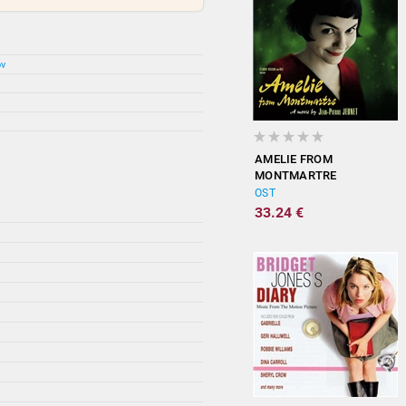
ov
AMELIE FROM
MONTMARTRE
(ORIGINAL
OST
SOUNDTRACK)
33.24 €