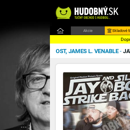
Akcie
Skladové ti
Dopr
OST, JAMES L. VENABLE
-
JA