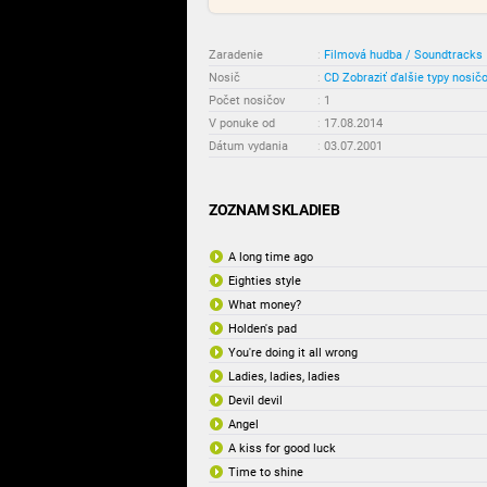
Zaradenie
:
Filmová hudba / Soundtracks
Nosič
:
CD
Zobraziť ďalšie typy nosič
Počet nosičov
:
1
V ponuke od
:
17.08.2014
Dátum vydania
:
03.07.2001
ZOZNAM SKLADIEB
A long time ago
Eighties style
What money?
Holden's pad
You're doing it all wrong
Ladies, ladies, ladies
Devil devil
Angel
A kiss for good luck
Time to shine