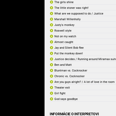
The girls shine
The little stoner was right!
What are we supposed to do / Justice
Marshall Willenholly
Justy's monkey
Roswell style
Not on my watch
Almost caught
Jay and Silent Bob flee
Put the monkey down!
Justice decides / Running around Miramax suit
Ben and Matt
Bluntman vs. Cocknocker
Chronic vs. Cocknocker
Are you guys alright? / A lot of love in the room
Theater exit
Girl fight
God says goodbye
INFORMÁCIE O INTERPRETOVI