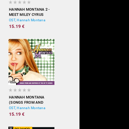
HANNAH MONTANA 2 -
MEET MILEY CYRUS
OST, Hannah Montana
15.19 €
HANNAH MONTANA
(SONGS FROM AND
INSPIRED BY THE HIT TV
OST, Hannah Montana
SERIES)
15.19 €