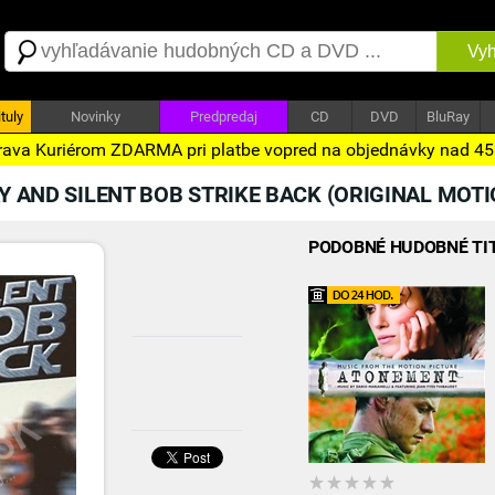
Vyh
tuly
Novinky
Predpredaj
CD
DVD
BluRay
ava Kuriérom ZDARMA pri platbe vopred na objednávky nad 4
Y AND SILENT BOB STRIKE BACK (ORIGINAL MOT
PODOBNÉ HUDOBNÉ TI