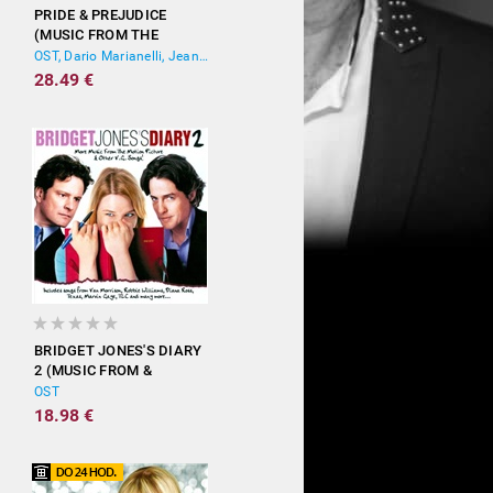
PRIDE & PREJUDICE
(MUSIC FROM THE
MOTION PICTURE)
OST, Dario Marianelli, Jean-Yves Thibaudet
28.49 €
BRIDGET JONES'S DIARY
2 (MUSIC FROM &
INSPIRED BY THE
OST
MOTION PICTURE)
18.98 €