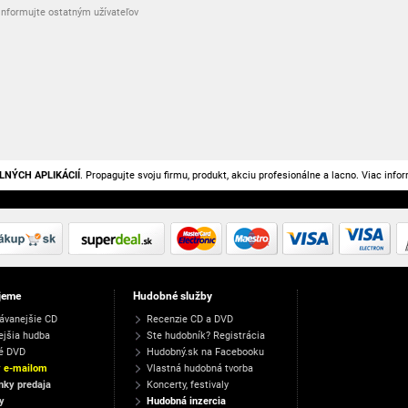
nformujte ostatným užívateľov
LNÝCH APLIKÁCIÍ
. Propagujte svoju firmu, produkt, akciu profesionálne a lacno. Viac info
jeme
Hudobné služby
ávanejšie CD
Recenzie CD a DVD
ejšia hudba
Ste hudobník? Registrácia
é DVD
Hudobný.sk na Facebooku
y e-mailom
Vlastná hudobná tvorba
ky predaja
Koncerty, festivaly
y
Hudobná inzercia