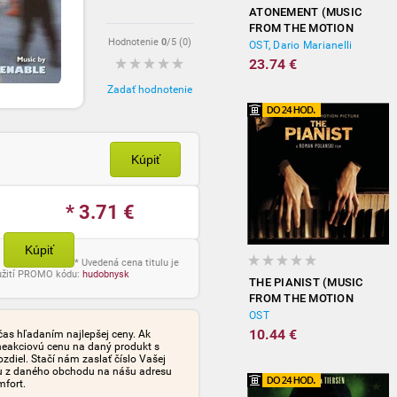
ATONEMENT (MUSIC
FROM THE MOTION
Hodnotenie
0
/5 (
0
)
PICTURE)
OST, Dario Marianelli
23.74 €
Zadať hodnotenie
Kúpiť
* 3.71
€
Kúpiť
* Uvedená cena titulu je
oužití PROMO kódu:
hudobnysk
THE PIANIST (MUSIC
FROM THE MOTION
PICTURE)
OST
10.44 €
čas hľadaním najlepšej ceny. Ak
neakciovú cenu na daný produkt s
iel. Stačí nám zaslať číslo Vašej
tu z daného obchodu na nášu adresu
mfort.