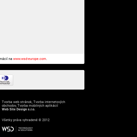
rmácií na
www.wsd-europe.com
.
Tvorba web stránok
,
Tvorba internetových
obchodov
,
Tvorba mobilných aplikácií
Web Site Design s.r.o.
Všetky práva vyhradené © 2012