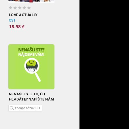
LOVE ACTUALLY
OST
18.98 €
NENAŠLI STE TO, ČO
HĽADÁTE? NAPÍŠTE NÁM