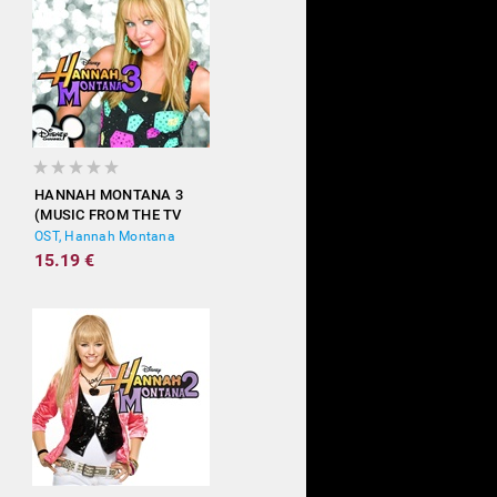
HANNAH MONTANA 3
(MUSIC FROM THE TV
SHOW)
OST, Hannah Montana
15.19 €