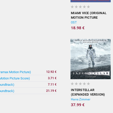
MIAMI VICE (ORIGINAL
MOTION PICTURE
SOUNDTRACK)
OST
18.98 €
ramax Motion Picture)
12.92 €
 Motion Picture Score)
3.71 €
oundtrack)
7.11 €
INTERSTELLAR
oundtrack)
21.19 €
(EXPANDED VERSION)
Hans Zimmer
37.99 €