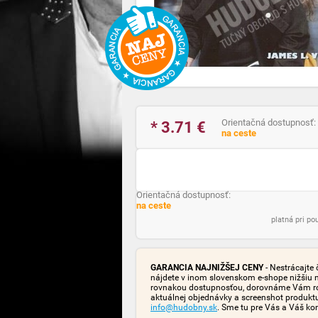
Orientačná dostupnosť:
* 3.71
€
na ceste
Orientačná dostupnosť:
na ceste
platná pri p
GARANCIA NAJNIŽŠEJ CENY
- Nestrácajte 
nájdete v inom slovenskom e-shope nižšiu 
rovnakou dostupnosťou, dorovnáme Vám rozd
aktuálnej objednávky a screenshot produk
info@hudobny.sk
. Sme tu pre Vás a Váš ko