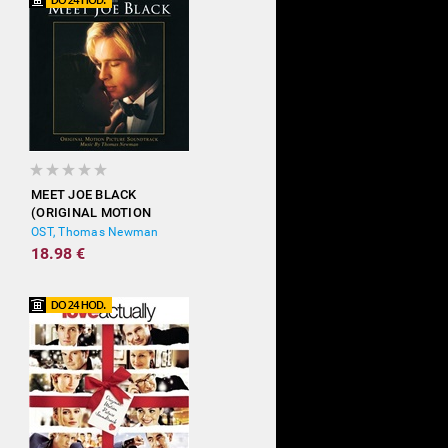
MEET JOE BLACK
(ORIGINAL MOTION
PICTURE SOUNDTRACK)
OST, Thomas Newman
18.98 €