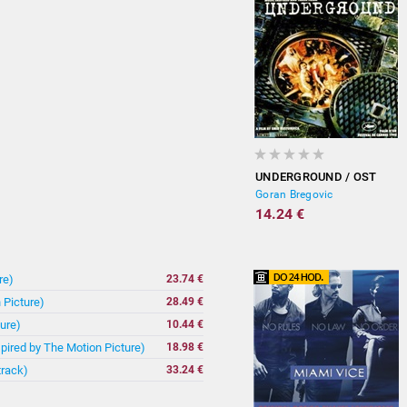
UNDERGROUND / OST
Goran Bregovic
14.24 €
re)
23.74 €
 Picture)
28.49 €
ure)
10.44 €
spired by The Motion Picture)
18.98 €
track)
33.24 €