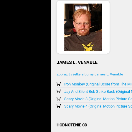
JAMES L. VENABLE
-
Zobraziť všetky albumy James L. Venable
Iron Monkey (Original Score from The Mi
Jay And Silent Bob Strike Back (Original
Scary Movie 3 (Original Motion Picture S
Scary Movie 4 (Original Motion Picture S
HODNOTENIE CD