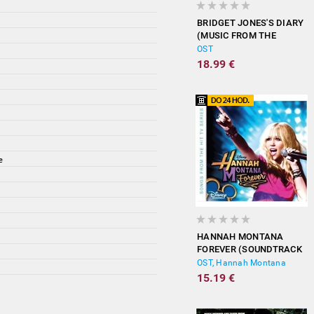
BRIDGET JONES'S DIARY
(MUSIC FROM THE
MOTION PICTURE)
OST
18.99 €
e
HANNAH MONTANA
FOREVER (SOUNDTRACK
FROM THE TV SERIES)
OST, Hannah Montana
15.19 €