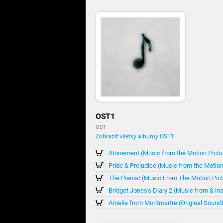
OST1
OST
Zobraziť všetky albumy OST1
Atonement (Music from the Motion Pictu
Pride & Prejudice (Music from the Motion
The Pianist (Music From The Motion Pict
Bridget Jones's Diary 2 (Music from & in
Amelie from Montmartre (Original Sound