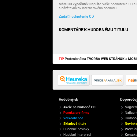
Máte CD vypočuté?
Napíšte Vaše hodnotenie CD a i
a návštevníkov internetového obchodu.
Zadať hodnotenie CD
KOMENTÁRE K HUDOBNÉMU TITULU
TIP
Profesionálna
TVORBA WEB STRÁNOK
a
MOBI
Hudobný.sk
Doporuču
Akcie na hudobné CD
Najpred
Ponuka pre firmy
Najlacn
Veľkoobchod
Hudobn
Skladové tituly
Novink
Hudobné novinky
Podmien
Hudobní interpreti
Kontakt