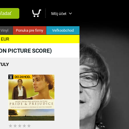
ľadať
Môj účet
Vinyl
Ponuka pre firmy
Veľkoobchod
5 EUR
ION PICTURE SCORE)
TULY