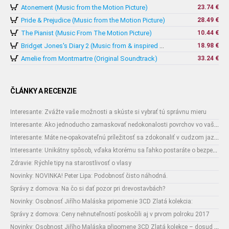
Atonement (Music from the Motion Picture)
23.74 €
Pride & Prejudice (Music from the Motion Picture)
28.49 €
The Pianist (Music From The Motion Picture)
10.44 €
18.98 €
Bridget Jones's Diary 2 (Music from & inspired by The Motion Picture)
Amelie from Montmartre (Original Soundtrack)
33.24 €
ČLÁNKY A RECENZIE
Interesante: Zvážte vaše možnosti a skúste si vybrať tú správnu mieru
Interesante: Ako jednoducho zamaskovať nedokonalosti povrchov vo vašom interiéri
Interesante: Máte ne-opakovateľnú príležitosť sa zdokonaliť v cudzom jazyku
Interesante: Unikátny spôsob, vďaka ktorému sa ľahko postaráte o bezpečnosť vašich zásielok
Zdravie: Rýchle tipy na starostlivosť o vlasy
Novinky: NOVINKA! Peter Lipa: Podobnosť čisto náhodná.
Správy z domova: Na čo si dať pozor pri drevostavbách?
Novinky: Osobnosť Jiřího Maláska pripomenie 3CD Zlatá kolekcia:
Správy z domova: Ceny nehnuteľností poskočili aj v prvom polroku 2017
Novinky: Osobnost Jiřího Maláska připomene 3CD Zlatá kolekce – dosud nejobsáhlejší soubor nahrávek legendárního umělce!