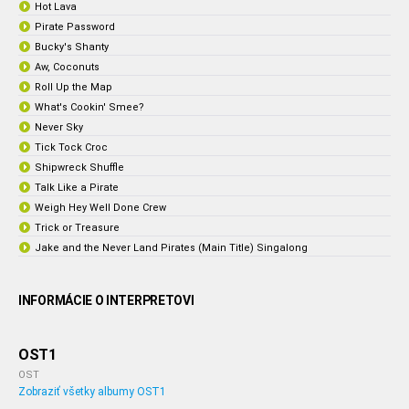
Hot Lava
Pirate Password
Bucky's Shanty
Aw, Coconuts
Roll Up the Map
What's Cookin' Smee?
Never Sky
Tick Tock Croc
Shipwreck Shuffle
Talk Like a Pirate
Weigh Hey Well Done Crew
Trick or Treasure
Jake and the Never Land Pirates (Main Title) Singalong
INFORMÁCIE O INTERPRETOVI
OST1
OST
Zobraziť všetky albumy OST1