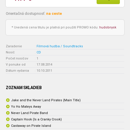
Orientačná dostupnosť:
na ceste
* Uvedená cena titulu je platná pri použití PROMO kódu:
hudobnysk
Zaradenie
:
Filmová hudba / Soundtracks
Nosič
:
CD
Počet nosičov
:
1
V ponuke od
:
17.08.2014
Dátum vydania
:
10.10.2011
ZOZNAM SKLADIEB
Jake and the Never Land Pirates (Main Title)
Yo Ho Mateys Away
Never Land Pirate Band
Captain Hook (Is a Cranky Crook)
Castaway on Pirate Island