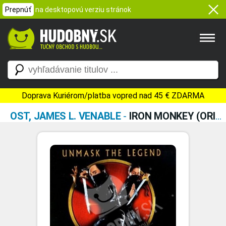
Prepnúť
na desktopovú verziu stránok
Doprava Kuriérom/platba vopred nad 45 € ZDARMA
OST, JAMES L. VENABLE
-
IRON MONKEY (ORIGINAL SCORE FROM THE MIRAMAX MOTION PICTURE)