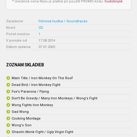
* Uvedená cena titulu je platná pri použití PROMO kódu:
hudobnysk
Zaradenie
:
Filmová hudba / Soundtracks
Nosič
:
CD
Počet nosičov
:
1
V ponuke od
:
17.08.2014
Dátum vydania
:
07.01.2002
ZOZNAM SKLADIEB
Main Title / Iron Monkey On The Roof
Dead Bird / Iron Monkey Fight
Fox's Paranoia / Flying
Don't Be Greedy / Many Iron Monkeys / Wong's Fight
Wong Fights Iron Monkey
Sad Wong
Cooking Montage
Wong's Son
Shaolin Monk Fight / Ugly Virgin Fight