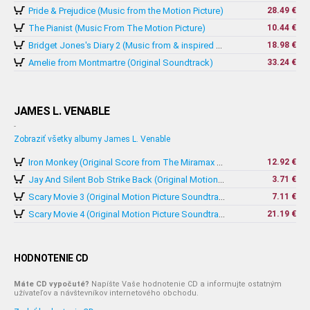
Pride & Prejudice (Music from the Motion Picture)
28.49 €
The Pianist (Music From The Motion Picture)
10.44 €
18.98 €
Bridget Jones's Diary 2 (Music from & inspired by The Motion Picture)
Amelie from Montmartre (Original Soundtrack)
33.24 €
JAMES L. VENABLE
-
Zobraziť všetky albumy James L. Venable
12.92 €
Iron Monkey (Original Score from The Miramax Motion Picture)
3.71 €
Jay And Silent Bob Strike Back (Original Motion Picture Score)
7.11 €
Scary Movie 3 (Original Motion Picture Soundtrack)
21.19 €
Scary Movie 4 (Original Motion Picture Soundtrack)
HODNOTENIE CD
Máte CD vypočuté?
Napíšte Vaše hodnotenie CD a informujte ostatným
užívateľov a návštevníkov internetového obchodu.