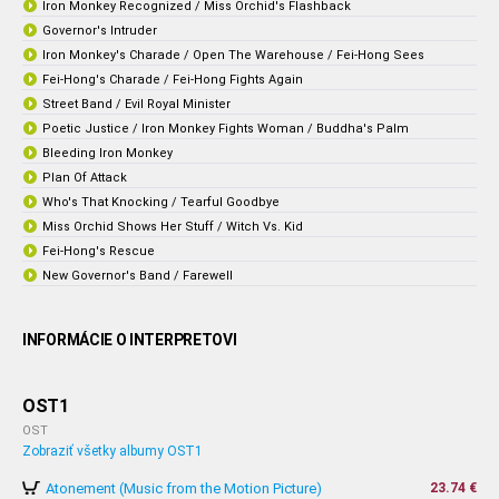
Iron Monkey Recognized / Miss Orchid's Flashback
Governor's Intruder
Iron Monkey's Charade / Open The Warehouse / Fei-Hong Sees
Fei-Hong's Charade / Fei-Hong Fights Again
Street Band / Evil Royal Minister
Poetic Justice / Iron Monkey Fights Woman / Buddha's Palm
Bleeding Iron Monkey
Plan Of Attack
Who's That Knocking / Tearful Goodbye
Miss Orchid Shows Her Stuff / Witch Vs. Kid
Fei-Hong's Rescue
New Governor's Band / Farewell
INFORMÁCIE O INTERPRETOVI
OST1
OST
Zobraziť všetky albumy OST1
Atonement (Music from the Motion Picture)
23.74 €