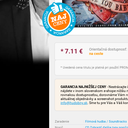
Orientačná dostupnosť:
* 7.11
€
na ceste
* Uvedená cena titulu je platná pri použití PR
GARANCIA NAJNIŽŠEJ CENY
- Nestrácajte 
nájdete v inom slovenskom e-shope nižšiu 
rovnakou dostupnosťou, dorovnáme Vám rozd
aktuálnej objednávky a screenshot produk
info@hudobny.sk
. Sme tu pre Vás a Váš ko
Zaradenie
:
Filmová hudba / Soundtracks
Nosič
:
CD
Zobraziť ďalšie typy nosič