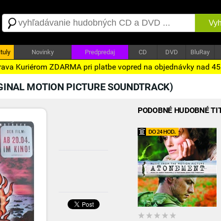
Vyh
tuly
Novinky
Predpredaj
CD
DVD
BluRay
ava Kuriérom ZDARMA pri platbe vopred na objednávky nad 4
IGINAL MOTION PICTURE SOUNDTRACK)
PODOBNÉ HUDOBNÉ TI