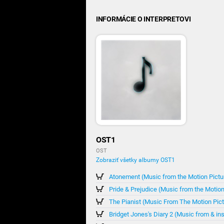
INFORMÁCIE O INTERPRETOVI
OST1
OST
Zobraziť všetky albumy OST1
Atonement (Music from the Motion Pictu
Pride & Prejudice (Music from the Motion
The Pianist (Music From The Motion Pict
Bridget Jones's Diary 2 (Music from & in