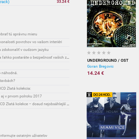
track)
33.24 €
vybrať tú správnu mieru
onalosti povrchov vo vašom interiéri
sa zdokonaliť v cudzom jazyku
Interesante: Unikátny spôsob, vďaka ktorému sa ľahko postaráte o bezpečnosť vašich zásielok
UNDERGROUND / OST
Goran Bregovic
14.24 €
o náhodná.
stavbách?
CD Zlatá kolekcia:
 aj v prvom polroku 2017
Novinky: Osobnost Jiřího Maláska připomene 3CD Zlatá kolekce – dosud nejobsáhlejší soubor nahrávek legendárního umělce!
nformujte ostatným užívateľov