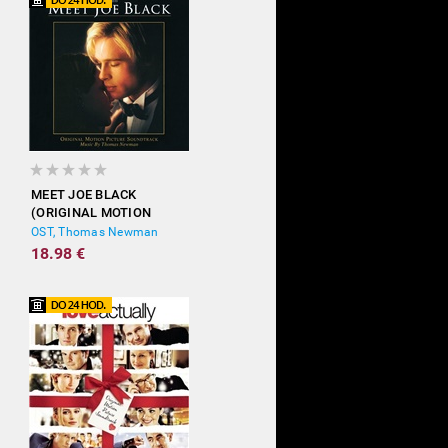
MEET JOE BLACK
(ORIGINAL MOTION
PICTURE SOUNDTRACK)
OST, Thomas Newman
18.98 €