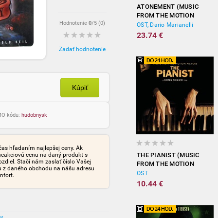
ATONEMENT (MUSIC
FROM THE MOTION
Hodnotenie
0
/5 (
0
)
PICTURE)
OST, Dario Marianelli
23.74 €
Zadať hodnotenie
Kúpiť
OMO kódu:
hudobnysk
čas hľadaním najlepšej ceny. Ak
neakciovú cenu na daný produkt s
THE PIANIST (MUSIC
iel. Stačí nám zaslať číslo Vašej
FROM THE MOTION
tu z daného obchodu na nášu adresu
PICTURE)
OST
mfort.
10.44 €
ov