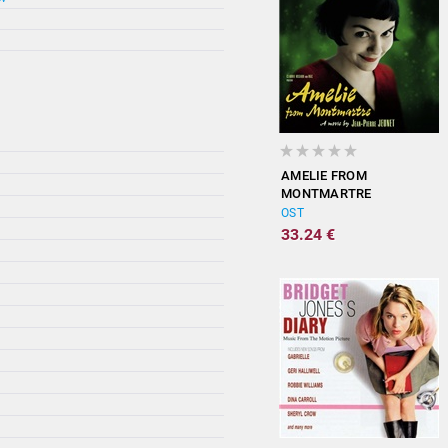
AMELIE FROM
MONTMARTRE
(ORIGINAL
OST
SOUNDTRACK)
33.24 €