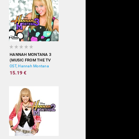
HANNAH MONTANA 3
(MUSIC FROM THE TV
SHOW)
OST, Hannah Montana
15.19 €