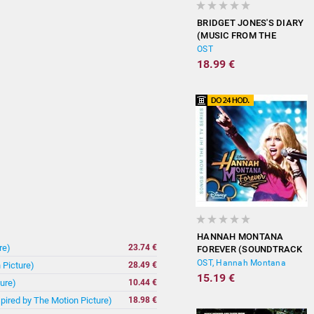
BRIDGET JONES'S DIARY
(MUSIC FROM THE
MOTION PICTURE)
OST
18.99 €
HANNAH MONTANA
re)
23.74 €
FOREVER (SOUNDTRACK
FROM THE TV SERIES)
OST, Hannah Montana
 Picture)
28.49 €
15.19 €
ure)
10.44 €
spired by The Motion Picture)
18.98 €