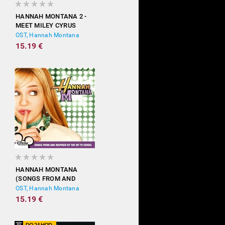
HANNAH MONTANA 2 -
MEET MILEY CYRUS
OST, Hannah Montana
15.19 €
HANNAH MONTANA
(SONGS FROM AND
INSPIRED BY THE HIT TV
OST, Hannah Montana
SERIES)
15.19 €