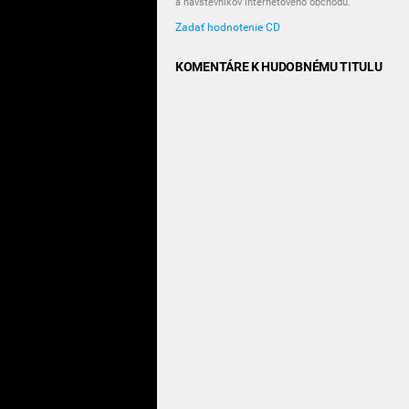
a návštevníkov internetového obchodu.
Zadať hodnotenie CD
KOMENTÁRE K HUDOBNÉMU TITULU