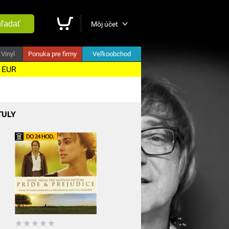
ľadať
Môj účet
Vinyl
Ponuka pre firmy
Veľkoobchod
5 EUR
TULY