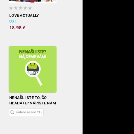
LOVE ACTUALLY
OST
18.98 €
NENAŠLI STE TO, ČO
HĽADÁTE? NAPÍŠTE NÁM