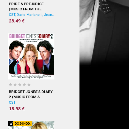
PRIDE & PREJUDICE
(MUSIC FROM THE
MOTION PICTURE)
OST, Dario Marianelli, Jean-Yves Thibaudet
28.49 €
BRIDGET JONES'S DIARY
2 (MUSIC FROM &
INSPIRED BY THE
OST
MOTION PICTURE)
18.98 €