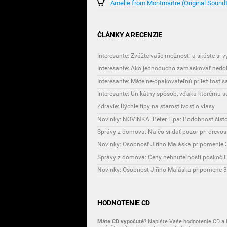
Amelie from Montmartre (Original Sound
ČLÁNKY A RECENZIE
Interesante: Zvážte vaše možnosti a skúste si 
Interesante: Ako jednoducho zamaskovať nedok
Interesante: Máte ne-opakovateľnú príležitosť 
Zdravie: Rýchle tipy na starostlivosť o vlasy
Novinky: NOVINKA! Peter Lipa: Podobnosť čist
Správy z domova: Na čo si dať pozor pri drevo
Novinky: Osobnosť Jiřího Maláska pripomenie 3
Správy z domova: Ceny nehnuteľností poskočili
HODNOTENIE CD
Máte CD vypočuté?
Napíšte Vaše hodnotenie CD a i