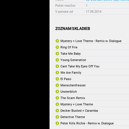
Počet nosičov
:
1
V ponuke od
:
17.08.2014
ZOZNAM SKLADIEB
Mystery + Love Theme - Remix w. Dialogue
Ring Of Fire
Take Me Baby
Young Generation
Cant Take My Eyes Off You
We Are Family
El Paso
Menschenfresser
Unsterblich
The Scam Remix
Mystery + Love Theme
Decker Busted + Caramba
Detective Theme
Peter Kills Richie - Remix w. Dialogue