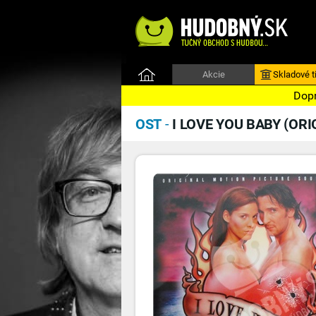
Akcie
Skladové ti
Dopr
OST
-
I LOVE YOU BABY (OR