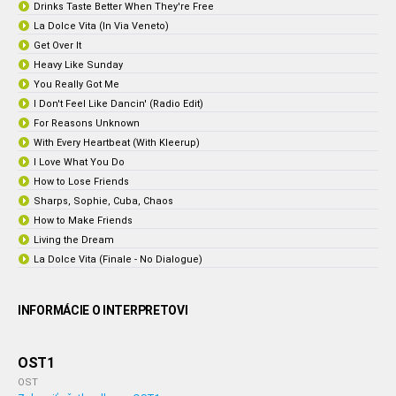
Drinks Taste Better When They're Free
La Dolce Vita (In Via Veneto)
Get Over It
Heavy Like Sunday
You Really Got Me
I Don't Feel Like Dancin' (Radio Edit)
For Reasons Unknown
With Every Heartbeat (With Kleerup)
I Love What You Do
How to Lose Friends
Sharps, Sophie, Cuba, Chaos
How to Make Friends
Living the Dream
La Dolce Vita (Finale - No Dialogue)
INFORMÁCIE O INTERPRETOVI
OST1
OST