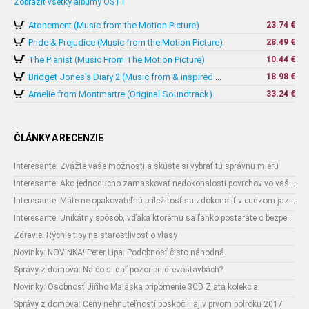
Zobraziť všetky albumy OST1
Atonement (Music from the Motion Picture)
23.74 €
Pride & Prejudice (Music from the Motion Picture)
28.49 €
The Pianist (Music From The Motion Picture)
10.44 €
18.98 €
Bridget Jones's Diary 2 (Music from & inspired by The Motion Picture)
Amelie from Montmartre (Original Soundtrack)
33.24 €
ČLÁNKY A RECENZIE
Interesante: Zvážte vaše možnosti a skúste si vybrať tú správnu mieru
Interesante: Ako jednoducho zamaskovať nedokonalosti povrchov vo vašom interiéri
Interesante: Máte ne-opakovateľnú príležitosť sa zdokonaliť v cudzom jazyku
Interesante: Unikátny spôsob, vďaka ktorému sa ľahko postaráte o bezpečnosť vašich zásielok
Zdravie: Rýchle tipy na starostlivosť o vlasy
Novinky: NOVINKA! Peter Lipa: Podobnosť čisto náhodná.
Správy z domova: Na čo si dať pozor pri drevostavbách?
Novinky: Osobnosť Jiřího Maláska pripomenie 3CD Zlatá kolekcia:
Správy z domova: Ceny nehnuteľností poskočili aj v prvom polroku 2017