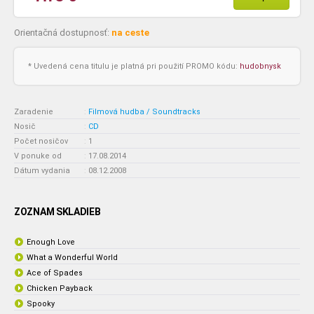
Orientačná dostupnosť:
na ceste
* Uvedená cena titulu je platná pri použití PROMO kódu:
hudobnysk
Zaradenie
:
Filmová hudba / Soundtracks
Nosič
:
CD
Počet nosičov
:
1
V ponuke od
:
17.08.2014
Dátum vydania
:
08.12.2008
ZOZNAM SKLADIEB
Enough Love
What a Wonderful World
Ace of Spades
Chicken Payback
Spooky