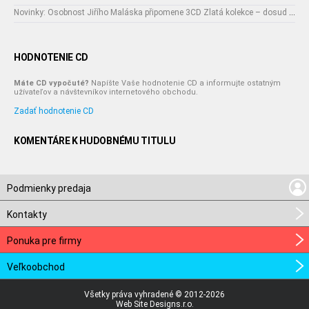
Novinky: Osobnost Jiřího Maláska připomene 3CD Zlatá kolekce – dosud nejobsáhlejší soubor nahrávek legendárního umělce!
HODNOTENIE CD
Máte CD vypočuté?
Napíšte Vaše hodnotenie CD a informujte ostatným
užívateľov a návštevníkov internetového obchodu.
Zadať hodnotenie CD
KOMENTÁRE K HUDOBNÉMU TITULU
Podmienky predaja
Kontakty
Ponuka pre firmy
Veľkoobchod
Všetky práva vyhradené © 2012-2026
Web Site Designs.r.o.