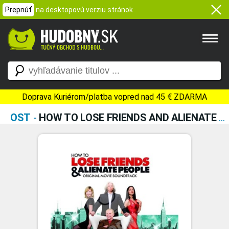
Prepnúť
na desktopovú verziu stránok
Doprava Kuriérom/platba vopred nad 45 € ZDARMA
OST
-
HOW TO LOSE FRIENDS AND ALIENATE PEOPLE (ORIGINAL MOVIE SOUNDTRACK)