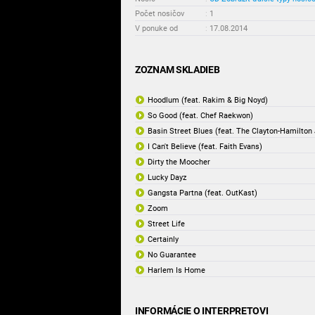
Počet nosičov
:
1
V ponuke od
:
17.08.2014
ZOZNAM SKLADIEB
Hoodlum (feat. Rakim & Big Noyd)
So Good (feat. Chef Raekwon)
Basin Street Blues (feat. The Clayton-Hamilton
I Can't Believe (feat. Faith Evans)
Dirty the Moocher
Lucky Dayz
Gangsta Partna (feat. OutKast)
Zoom
Street Life
Certainly
No Guarantee
Harlem Is Home
INFORMÁCIE O INTERPRETOVI