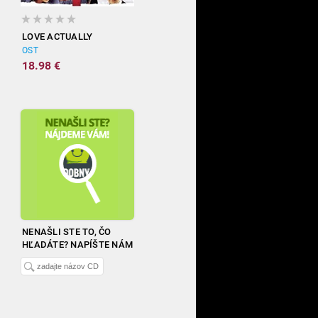
LOVE ACTUALLY
OST
18.98 €
NENAŠLI STE TO, ČO
HĽADÁTE? NAPÍŠTE NÁM