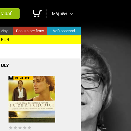
ľadať
Môj účet
Vinyl
Ponuka pre firmy
Veľkoobchod
5 EUR
TULY