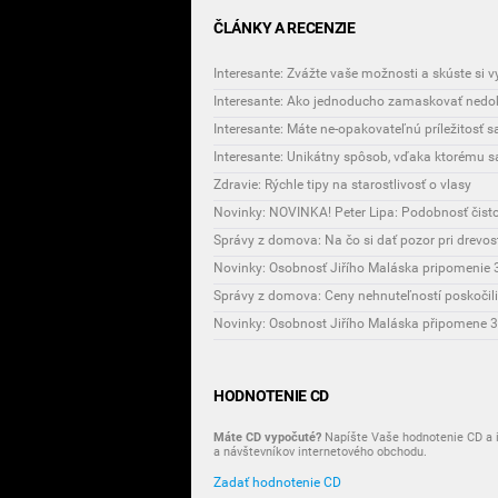
ČLÁNKY A RECENZIE
Interesante: Zvážte vaše možnosti a skúste si 
Interesante: Ako jednoducho zamaskovať nedok
Interesante: Máte ne-opakovateľnú príležitosť 
Zdravie: Rýchle tipy na starostlivosť o vlasy
Novinky: NOVINKA! Peter Lipa: Podobnosť čist
Správy z domova: Na čo si dať pozor pri drevo
Novinky: Osobnosť Jiřího Maláska pripomenie 3
Správy z domova: Ceny nehnuteľností poskočili
HODNOTENIE CD
Máte CD vypočuté?
Napíšte Vaše hodnotenie CD a i
a návštevníkov internetového obchodu.
Zadať hodnotenie CD