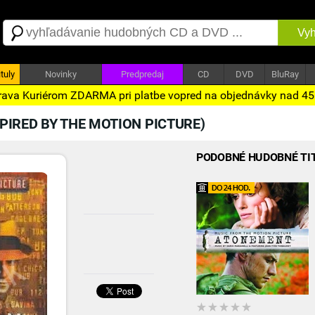
Vyh
tuly
Novinky
Predpredaj
CD
DVD
BluRay
ava Kuriérom ZDARMA pri platbe vopred na objednávky nad 4
PIRED BY THE MOTION PICTURE)
PODOBNÉ HUDOBNÉ TI