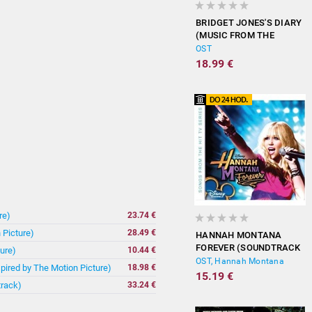
BRIDGET JONES'S DIARY
(MUSIC FROM THE
MOTION PICTURE)
OST
18.99 €
re)
23.74 €
 Picture)
28.49 €
HANNAH MONTANA
FOREVER (SOUNDTRACK
ure)
10.44 €
FROM THE TV SERIES)
OST, Hannah Montana
spired by The Motion Picture)
18.98 €
15.19 €
track)
33.24 €