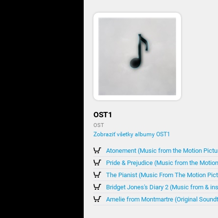
OST1
OST
Zobraziť všetky albumy OST1
Atonement (Music from the Motion Pictu
Pride & Prejudice (Music from the Motion
The Pianist (Music From The Motion Pict
Bridget Jones's Diary 2 (Music from & in
Amelie from Montmartre (Original Sound