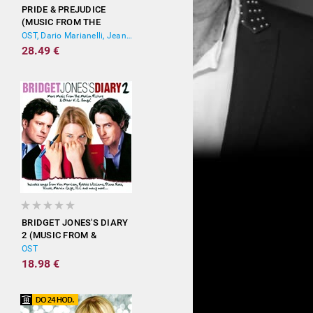
PRIDE & PREJUDICE
(MUSIC FROM THE
MOTION PICTURE)
OST, Dario Marianelli, Jean-Yves Thibaudet
28.49 €
BRIDGET JONES'S DIARY
2 (MUSIC FROM &
INSPIRED BY THE
OST
MOTION PICTURE)
18.98 €