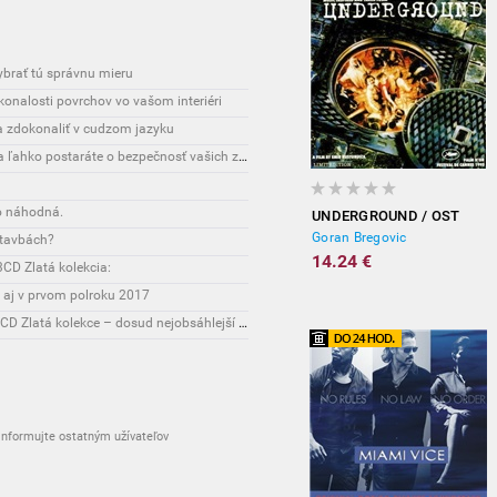
vybrať tú správnu mieru
onalosti povrchov vo vašom interiéri
sa zdokonaliť v cudzom jazyku
Interesante: Unikátny spôsob, vďaka ktorému sa ľahko postaráte o bezpečnosť vašich zásielok
o náhodná.
UNDERGROUND / OST
Goran Bregovic
stavbách?
14.24 €
CD Zlatá kolekcia:
 aj v prvom polroku 2017
Novinky: Osobnost Jiřího Maláska připomene 3CD Zlatá kolekce – dosud nejobsáhlejší soubor nahrávek legendárního umělce!
nformujte ostatným užívateľov