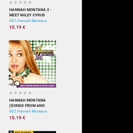
HANNAH MONTANA 2 -
MEET MILEY CYRUS
OST, Hannah Montana
15.19 €
HANNAH MONTANA
(SONGS FROM AND
INSPIRED BY THE HIT TV
OST, Hannah Montana
SERIES)
15.19 €