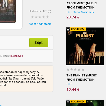
ATONEMENT (MUSIC
FROM THE MOTION
Hodnotenie
0
/5 (
0
)
PICTURE)
OST, Dario Marianelli
23.74 €
Zadať hodnotenie
Kúpiť
OMO kódu:
hudobnysk
čas hľadaním najlepšej ceny. Ak
neakciovú cenu na daný produkt s
THE PIANIST (MUSIC
iel. Stačí nám zaslať číslo Vašej
FROM THE MOTION
tu z daného obchodu na nášu adresu
PICTURE)
OST
mfort.
10.44 €
ov