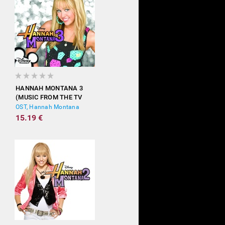
HANNAH MONTANA 3
(MUSIC FROM THE TV
SHOW)
OST, Hannah Montana
15.19 €