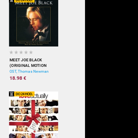
MEET JOE BLACK
(ORIGINAL MOTION
PICTURE SOUNDTRACK)
OST, Thomas Newman
18.98 €