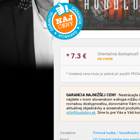
Orientačná dostupnosť:
* 7.3
€
na ceste
* Uvedená cena titulu je platná pri použití PR
GARANCIA NAJNIŽŠEJ CENY
- Nestrácajte 
nájdete v inom slovenskom e-shope nižšiu 
rovnakou dostupnosťou, dorovnáme Vám rozd
aktuálnej objednávky a screenshot produk
info@hudobny.sk
. Sme tu pre Vás a Váš ko
Zaradenie
:
Filmová hudba / Soundtracks
Nosič
:
CD
Zobraziť ďalšie typy nosič