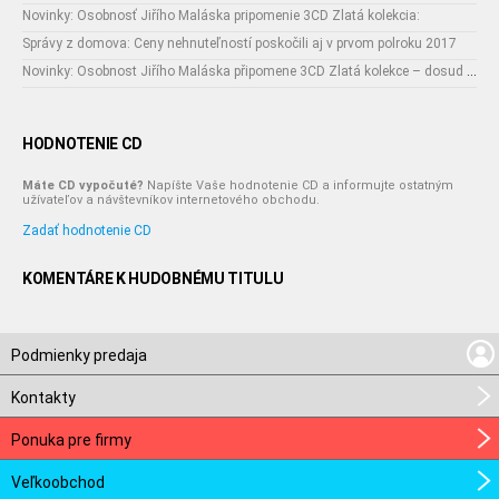
Novinky: Osobnosť Jiřího Maláska pripomenie 3CD Zlatá kolekcia:
Správy z domova: Ceny nehnuteľností poskočili aj v prvom polroku 2017
Novinky: Osobnost Jiřího Maláska připomene 3CD Zlatá kolekce – dosud nejobsáhlejší soubor nahrávek legendárního umělce!
HODNOTENIE CD
Máte CD vypočuté?
Napíšte Vaše hodnotenie CD a informujte ostatným
užívateľov a návštevníkov internetového obchodu.
Zadať hodnotenie CD
KOMENTÁRE K HUDOBNÉMU TITULU
Podmienky predaja
Kontakty
Ponuka pre firmy
Veľkoobchod