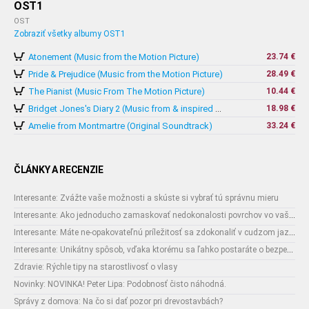
OST1
OST
Zobraziť všetky albumy OST1
Atonement (Music from the Motion Picture)
23.74 €
Pride & Prejudice (Music from the Motion Picture)
28.49 €
The Pianist (Music From The Motion Picture)
10.44 €
18.98 €
Bridget Jones's Diary 2 (Music from & inspired by The Motion Picture)
Amelie from Montmartre (Original Soundtrack)
33.24 €
ČLÁNKY A RECENZIE
Interesante: Zvážte vaše možnosti a skúste si vybrať tú správnu mieru
Interesante: Ako jednoducho zamaskovať nedokonalosti povrchov vo vašom interiéri
Interesante: Máte ne-opakovateľnú príležitosť sa zdokonaliť v cudzom jazyku
Interesante: Unikátny spôsob, vďaka ktorému sa ľahko postaráte o bezpečnosť vašich zásielok
Zdravie: Rýchle tipy na starostlivosť o vlasy
Novinky: NOVINKA! Peter Lipa: Podobnosť čisto náhodná.
Správy z domova: Na čo si dať pozor pri drevostavbách?