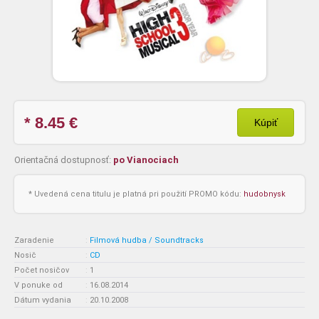
* 8.45
€
Kúpiť
Orientačná dostupnosť:
po Vianociach
* Uvedená cena titulu je platná pri použití PROMO kódu:
hudobnysk
Zaradenie
:
Filmová hudba / Soundtracks
Nosič
:
CD
Počet nosičov
:
1
V ponuke od
:
16.08.2014
Dátum vydania
:
20.10.2008