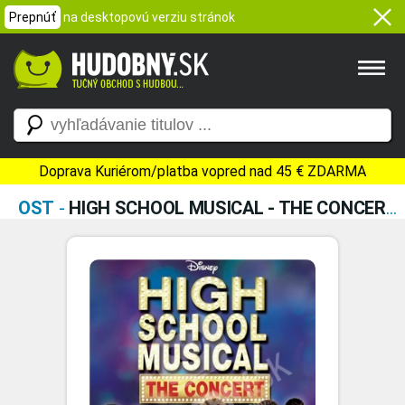
Prepnúť
na desktopovú verziu stránok
Doprava Kuriérom/platba vopred nad 45 € ZDARMA
OST
-
HIGH SCHOOL MUSICAL - THE CONCERT (LIVE)