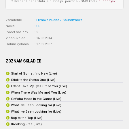
* Uvedená cena titulu je platná pri použití PROMO kódu:
hudobnysk
Zaradenie
:
Filmová hudba / Soundtracks
Nosič
:
CD
Počet nosičov
:
2
V ponuke od
:
16.08.2014
Dátum vydania
:
17.09.2007
ZOZNAM SKLADIEB
Start of Something New (Live)
Stick to the Status Quo (Live)
I Can't Take My Eyes Off of You (Live)
When There Was Me and You (Live)
Get'cha Head In the Game (Live)
What I've Been Looking for (Live)
What I've Been Looking for (Live)
Bop to the Top (Live)
Breaking Free (Live)