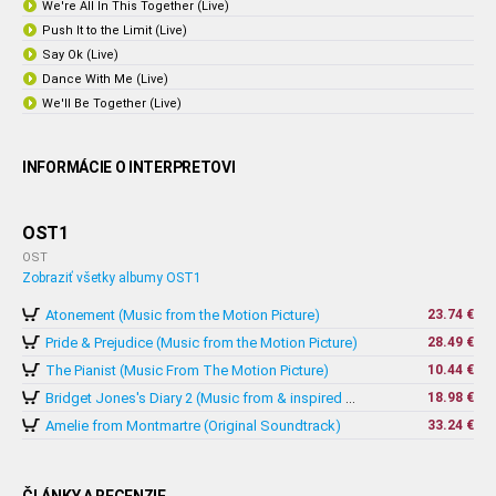
We're All In This Together (Live)
Push It to the Limit (Live)
Say Ok (Live)
Dance With Me (Live)
We'll Be Together (Live)
INFORMÁCIE O INTERPRETOVI
OST1
OST
Zobraziť všetky albumy OST1
Atonement (Music from the Motion Picture)
23.74 €
Pride & Prejudice (Music from the Motion Picture)
28.49 €
The Pianist (Music From The Motion Picture)
10.44 €
18.98 €
Bridget Jones's Diary 2 (Music from & inspired by The Motion Picture)
Amelie from Montmartre (Original Soundtrack)
33.24 €