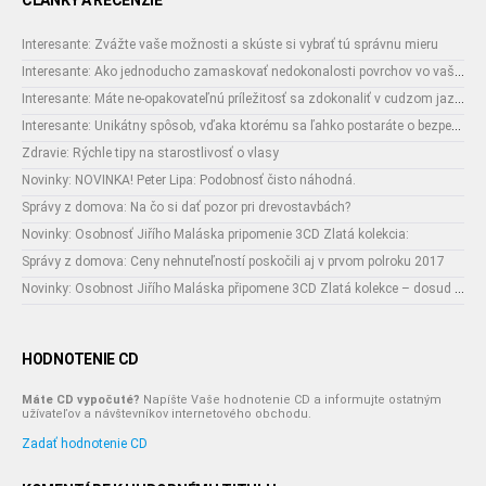
ČLÁNKY A RECENZIE
Interesante: Zvážte vaše možnosti a skúste si vybrať tú správnu mieru
Interesante: Ako jednoducho zamaskovať nedokonalosti povrchov vo vašom interiéri
Interesante: Máte ne-opakovateľnú príležitosť sa zdokonaliť v cudzom jazyku
Interesante: Unikátny spôsob, vďaka ktorému sa ľahko postaráte o bezpečnosť vašich zásielok
Zdravie: Rýchle tipy na starostlivosť o vlasy
Novinky: NOVINKA! Peter Lipa: Podobnosť čisto náhodná.
Správy z domova: Na čo si dať pozor pri drevostavbách?
Novinky: Osobnosť Jiřího Maláska pripomenie 3CD Zlatá kolekcia:
Správy z domova: Ceny nehnuteľností poskočili aj v prvom polroku 2017
Novinky: Osobnost Jiřího Maláska připomene 3CD Zlatá kolekce – dosud nejobsáhlejší soubor nahrávek legendárního umělce!
HODNOTENIE CD
Máte CD vypočuté?
Napíšte Vaše hodnotenie CD a informujte ostatným
užívateľov a návštevníkov internetového obchodu.
Zadať hodnotenie CD