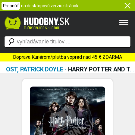
Prepnúť
na desktopovú verziu stránok
Doprava Kuriérom/platba vopred nad 45 € ZDARMA
OST, PATRICK DOYLE
-
HARRY POTTER AND THE GOBLET OF FIRE (ORIGINAL MOTION PICTURE SOUNDTRACK)