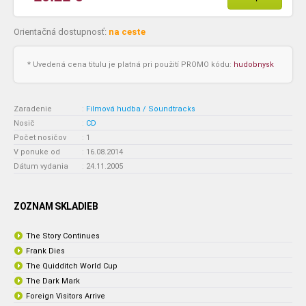
Orientačná dostupnosť:
na ceste
* Uvedená cena titulu je platná pri použití PROMO kódu:
hudobnysk
Zaradenie
:
Filmová hudba / Soundtracks
Nosič
:
CD
Počet nosičov
:
1
V ponuke od
:
16.08.2014
Dátum vydania
:
24.11.2005
ZOZNAM SKLADIEB
The Story Continues
Frank Dies
The Quidditch World Cup
The Dark Mark
Foreign Visitors Arrive