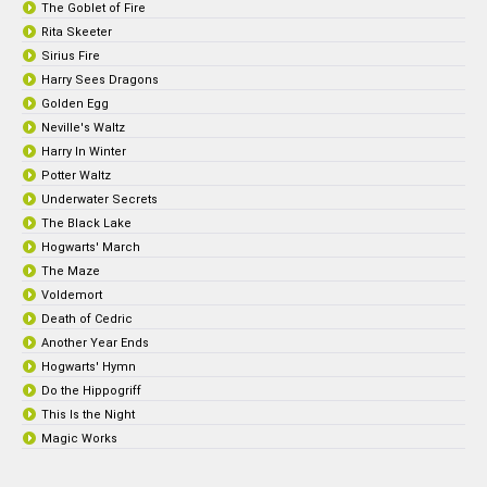
The Goblet of Fire
Rita Skeeter
Sirius Fire
Harry Sees Dragons
Golden Egg
Neville's Waltz
Harry In Winter
Potter Waltz
Underwater Secrets
The Black Lake
Hogwarts' March
The Maze
Voldemort
Death of Cedric
Another Year Ends
Hogwarts' Hymn
Do the Hippogriff
This Is the Night
Magic Works