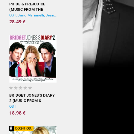
PRIDE & PREJUDICE
(MUSIC FROM THE
MOTION PICTURE)
OST, Dario Marianelli, Jean-Yves Thibaudet
28.49 €
BRIDGET JONES'S DIARY
2 (MUSIC FROM &
INSPIRED BY THE
OST
MOTION PICTURE)
18.98 €