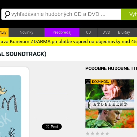
Vyh
tuly
Novinky
Predpredaj
CD
DVD
BluRay
ava Kuriérom ZDARMA pri platbe vopred na objednávky nad 4
AL SOUNDTRACK)
PODOBNÉ HUDOBNÉ TI