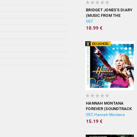
BRIDGET JONES'S DIARY
(MUSIC FROM THE
MOTION PICTURE)
OST
18.99 €
HANNAH MONTANA
FOREVER (SOUNDTRACK
FROM THE TV SERIES)
OST, Hannah Montana
15.19 €