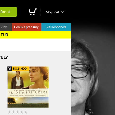
ľadať
Môj účet
Vinyl
Ponuka pre firmy
Veľkoobchod
5 EUR
TULY