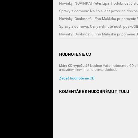
Novinky: NOVINKA! Peter Lipa: Podobnosť čist
Správy z domova: Na čo si dať pozor pri drevo
Novinky: Osobnosť Jiřího Maláska pripomenie 3
Správy z domova: Ceny nehnuteľností poskočili
HODNOTENIE CD
Máte CD vypočuté?
Napíšte Vaše hodnotenie CD a i
a návštevníkov internetového obchodu.
Zadať hodnotenie CD
KOMENTÁRE K HUDOBNÉMU TITULU