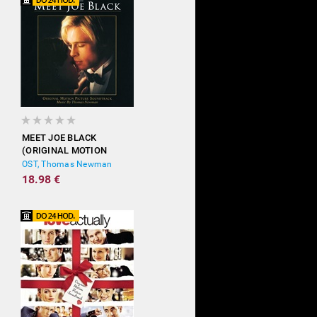
MEET JOE BLACK
(ORIGINAL MOTION
PICTURE SOUNDTRACK)
OST, Thomas Newman
18.98 €