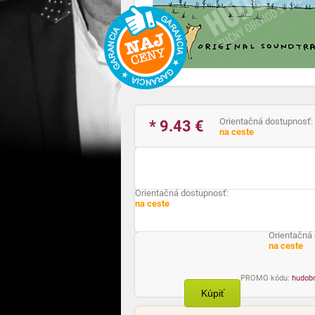
Orientačná dostupnosť:
* 9.43
€
na ceste
Orientačná dostupnosť:
na ceste
Orientačná
na ceste
PROMO kódu:
hudob
Kúpiť