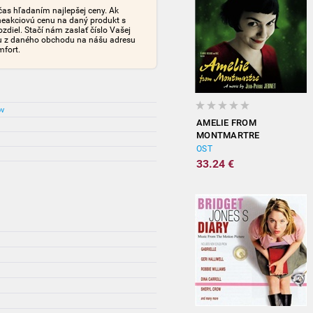
čas hľadaním najlepšej ceny. Ak
neakciovú cenu na daný produkt s
iel. Stačí nám zaslať číslo Vašej
tu z daného obchodu na nášu adresu
mfort.
ov
AMELIE FROM
MONTMARTRE
(ORIGINAL
OST
SOUNDTRACK)
33.24 €