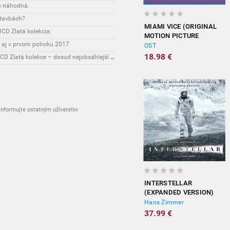
o náhodná.
stavbách?
MIAMI VICE (ORIGINAL
CD Zlatá kolekcia:
MOTION PICTURE
 aj v prvom polroku 2017
SOUNDTRACK)
OST
18.98 €
Novinky: Osobnost Jiřího Maláska připomene 3CD Zlatá kolekce – dosud nejobsáhlejší soubor nahrávek legendárního umělce!
nformujte ostatným užívateľov
INTERSTELLAR
(EXPANDED VERSION)
Hans Zimmer
37.99 €