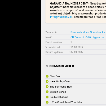
GARANCIA NAJNIŽŠEJ CENY
- Nestrácajte 
nájdete v inom slovenskom e-shope nižšiu 
rovnakou dostupnosťou, dorovnáme Vám rozd
aktuálnej objednávky a screenshot produk
info@hudobny.sk
. Sme tu pre Vás a Váš ko
Zaradenie
:
Filmová hudba / Soundtracks
Nosič
:
CD
Zobraziť ďalšie typy nosič
Počet nosičov
:
1
V ponuke od
:
16.08.2014
Dátum vydania
:
07.09.2007
ZOZNAM SKLADIEB
Blue Boy
Here On My Own
The Someone Else
Broken Bones
Double Shadow
If You Could Read Your Mind