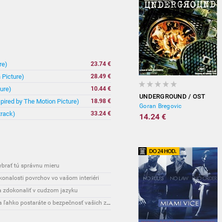
re)
23.74 €
 Picture)
28.49 €
ure)
10.44 €
UNDERGROUND / OST
spired by The Motion Picture)
18.98 €
Goran Bregovic
track)
33.24 €
14.24 €
vybrať tú správnu mieru
onalosti povrchov vo vašom interiéri
sa zdokonaliť v cudzom jazyku
Interesante: Unikátny spôsob, vďaka ktorému sa ľahko postaráte o bezpečnosť vašich zásielok