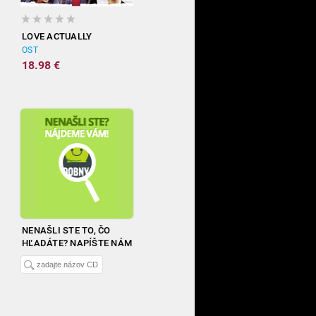
LOVE ACTUALLY
OST
18.98 €
NENAŠLI STE TO, ČO
HĽADÁTE? NAPÍŠTE NÁM