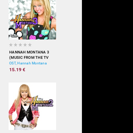
HANNAH MONTANA 3
(MUSIC FROM THE TV
SHOW)
OST, Hannah Montana
15.19 €