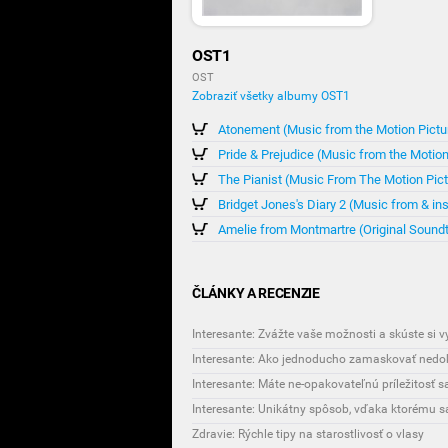
OST1
OST
Zobraziť všetky albumy OST1
Atonement (Music from the Motion Pictu
Pride & Prejudice (Music from the Motion
The Pianist (Music From The Motion Pict
Bridget Jones's Diary 2 (Music from & in
Amelie from Montmartre (Original Sound
ČLÁNKY A RECENZIE
Interesante: Zvážte vaše možnosti a skúste si 
Interesante: Ako jednoducho zamaskovať nedok
Interesante: Máte ne-opakovateľnú príležitosť 
Zdravie: Rýchle tipy na starostlivosť o vlasy