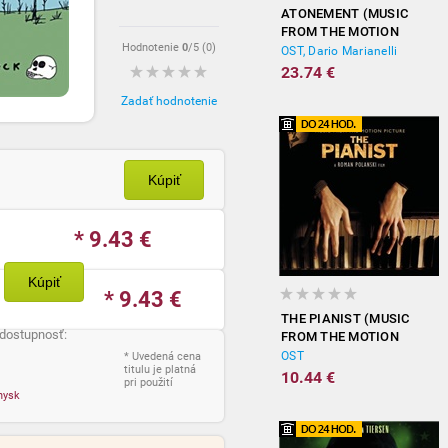
ATONEMENT (MUSIC
FROM THE MOTION
Hodnotenie
0
/5 (
0
)
PICTURE)
OST, Dario Marianelli
23.74 €
Zadať hodnotenie
Kúpiť
* 9.43
€
Kúpiť
* 9.43
€
THE PIANIST (MUSIC
 dostupnosť:
FROM THE MOTION
PICTURE)
OST
* Uvedená cena
titulu je platná
10.44 €
pri použití
nysk