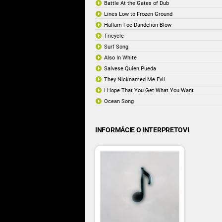
Battle At the Gates of Dub
Lines Low to Frozen Ground
Hallam Foe Dandelion Blow
Tricycle
Surf Song
Also In White
Salvese Quien Pueda
They Nicknamed Me Evil
I Hope That You Get What You Want
Ocean Song
INFORMÁCIE O INTERPRETOVI