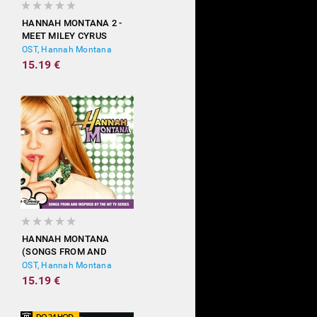
HANNAH MONTANA 2 -
MEET MILEY CYRUS
OST, Hannah Montana
15.19 €
HANNAH MONTANA
(SONGS FROM AND
INSPIRED BY THE HIT TV
OST, Hannah Montana
SERIES)
15.19 €