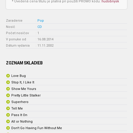
* Uvedená cena titulu je platná pri použití PROMO kódu:
hudobnysk
Zaradenie
:
Pop
Nosič
:
CD
Počet nosičov
:
1
V ponuke od
:
16.08.2014
Dátum vydania
:
11.11.2002
ZOZNAM SKLADIEB
Love Bug
Stop It, I Like It
Show Me Yours
Pretty Little Stalker
Superhero
Tell Me
Pass It On
All or Nothing
Don't Go Having Fun Without Me