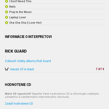
I Don't Need This
Balls
Pray to the Music
Laptop Lover
Cha Cha Cha (I Love Her)
INFORMÁCIE O INTERPRETOVI
RICK GUARD
-
Zobraziť všetky albumy Rick Guard
Hands Of A Giant
7.87 €
HODNOTENIE CD
Máte CD vypočuté?
Napíšte Vaše hodnotenie CD a informujte ostatným
užívateľov a návštevníkov internetového obchodu.
Zadať hodnotenie CD