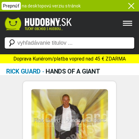
Prepnúť
na desktopovú verziu stránok
Doprava Kuriérom/platba vopred nad 45 € ZDARMA
RICK GUARD
-
HANDS OF A GIANT