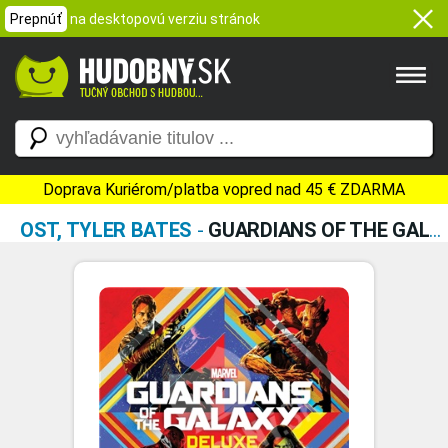
Prepnúť
na desktopovú verziu stránok
Doprava Kuriérom/platba vopred nad 45 € ZDARMA
OST, TYLER BATES
-
GUARDIANS OF THE GALAXY - DELUXE (SONGS FROM THE MOTION PICTURE ORIGINAL SCORE)