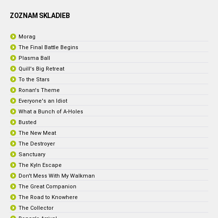
ZOZNAM SKLADIEB
Morag
The Final Battle Begins
Plasma Ball
Quill's Big Retreat
To the Stars
Ronan's Theme
Everyone's an Idiot
What a Bunch of A-Holes
Busted
The New Meat
The Destroyer
Sanctuary
The Kyln Escape
Don't Mess With My Walkman
The Great Companion
The Road to Knowhere
The Collector