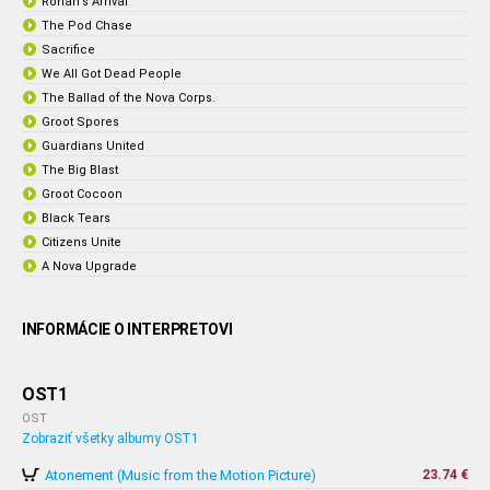
Ronan's Arrival
The Pod Chase
Sacrifice
We All Got Dead People
The Ballad of the Nova Corps.
Groot Spores
Guardians United
The Big Blast
Groot Cocoon
Black Tears
Citizens Unite
A Nova Upgrade
INFORMÁCIE O INTERPRETOVI
OST1
OST
Zobraziť všetky albumy OST1
Atonement (Music from the Motion Picture)
23.74 €