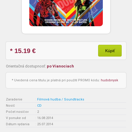
* 15.19
€
Kúpiť
Orientačná dostupnosť:
po Vianociach
* Uvedená cena titulu je platná pri použití PROMO kódu:
hudobnysk
Zaradenie
:
Filmová hudba / Soundtracks
Nosič
:
CD
Počet nosičov
:
2
V ponuke od
:
16.08.2014
Dátum vydania
:
25.07.2014