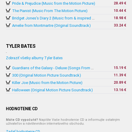
Pride & Prejudice (Music from the Motion Picture)
28.49 €
The Pianist (Music From The Motion Picture)
10.44 €
18.98 €
Bridget Jones's Diary 2 (Music from & inspired by The Motion Picture)
Amelie from Montmartre (Original Soundtrack)
33.24 €
TYLER BATES
-
Zobraziť všetky albumy Tyler Bates
15.19 €
Guardians of the Galaxy - Deluxe (Songs From The Motion Picture Original Score)
300 (Original Motion Picture Soundtrack)
11.39 €
Killer Joe (Music from the Motion Picture)
20.89 €
Halloween (Original Motion Picture Soundtrack)
13.16 €
HODNOTENIE CD
Máte CD vypočuté?
Napíšte Vaše hodnotenie CD a informujte ostatným
užívateľov a návštevníkov internetového obchodu.
Zadať hodnotenie CD