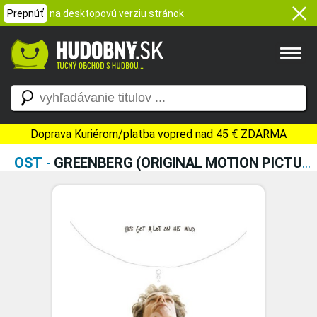
Prepnúť
na desktopovú verziu stránok
Doprava Kuriérom/platba vopred nad 45 € ZDARMA
OST
-
GREENBERG (ORIGINAL MOTION PICTURE SOUNDTRACK)