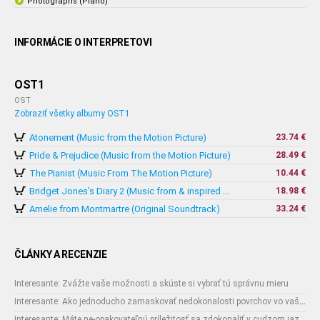
Photographs (Piano)
INFORMÁCIE O INTERPRETOVI
OST1
OST
Zobraziť všetky albumy OST1
Atonement (Music from the Motion Picture)
23.74 €
Pride & Prejudice (Music from the Motion Picture)
28.49 €
The Pianist (Music From The Motion Picture)
10.44 €
18.98 €
Bridget Jones's Diary 2 (Music from & inspired by The Motion Picture)
Amelie from Montmartre (Original Soundtrack)
33.24 €
ČLÁNKY A RECENZIE
Interesante: Zvážte vaše možnosti a skúste si vybrať tú správnu mieru
Interesante: Ako jednoducho zamaskovať nedokonalosti povrchov vo vašom interiéri
Interesante: Máte ne-opakovateľnú príležitosť sa zdokonaliť v cudzom jazyku