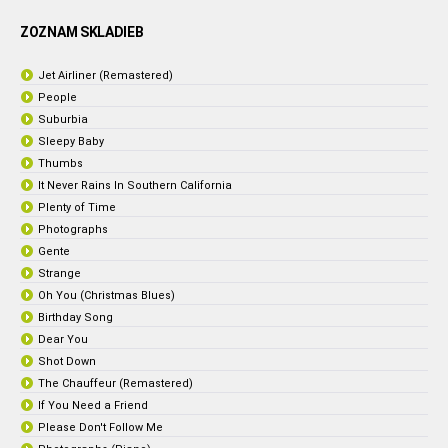
ZOZNAM SKLADIEB
Jet Airliner (Remastered)
People
Suburbia
Sleepy Baby
Thumbs
It Never Rains In Southern California
Plenty of Time
Photographs
Gente
Strange
Oh You (Christmas Blues)
Birthday Song
Dear You
Shot Down
The Chauffeur (Remastered)
If You Need a Friend
Please Don't Follow Me