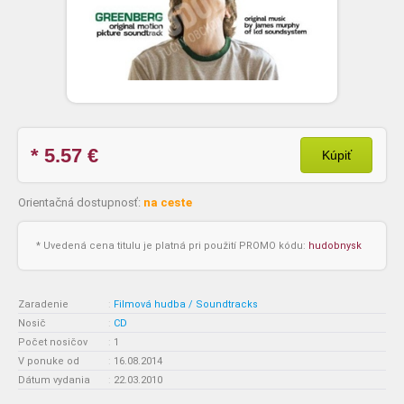
* 5.57
€
Kúpiť
Orientačná dostupnosť:
na ceste
* Uvedená cena titulu je platná pri použití PROMO kódu:
hudobnysk
Zaradenie
:
Filmová hudba / Soundtracks
Nosič
:
CD
Počet nosičov
:
1
V ponuke od
:
16.08.2014
Dátum vydania
:
22.03.2010