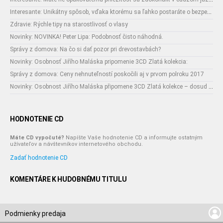
Interesante: Unikátny spôsob, vďaka ktorému sa ľahko postaráte o bezpečnosť vašich zásielok
Zdravie: Rýchle tipy na starostlivosť o vlasy
Novinky: NOVINKA! Peter Lipa: Podobnosť čisto náhodná.
Správy z domova: Na čo si dať pozor pri drevostavbách?
Novinky: Osobnosť Jiřího Maláska pripomenie 3CD Zlatá kolekcia:
Správy z domova: Ceny nehnuteľností poskočili aj v prvom polroku 2017
Novinky: Osobnost Jiřího Maláska připomene 3CD Zlatá kolekce – dosud nejobsáhlejší soubor nahrávek legendárního umělce!
HODNOTENIE CD
Máte CD vypočuté?
Napíšte Vaše hodnotenie CD a informujte ostatným
užívateľov a návštevníkov internetového obchodu.
Zadať hodnotenie CD
KOMENTÁRE K HUDOBNÉMU TITULU
Podmienky predaja