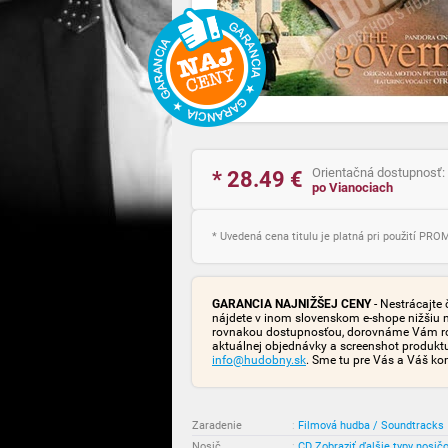
Orientačná dostupnosť:
* 28.49
€
po Vianociach
* Uvedená cena titulu je platná pri použití PR
GARANCIA NAJNIŽŠEJ CENY
- Nestrácajte 
nájdete v inom slovenskom e-shope nižšiu 
rovnakou dostupnosťou, dorovnáme Vám rozd
aktuálnej objednávky a screenshot produk
info@hudobny.sk
. Sme tu pre Vás a Váš ko
Zaradenie
:
Filmová hudba / Soundtracks
Nosič
:
CD
Zobraziť ďalšie typy nosič