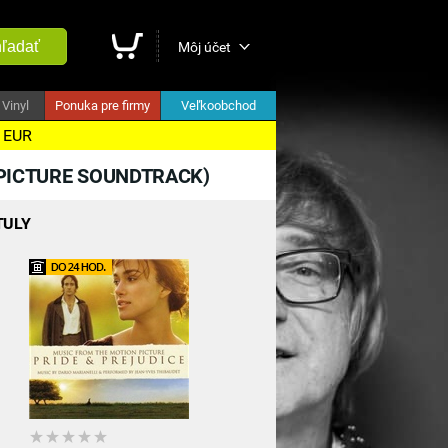
ľadať
Môj účet
Vinyl
Ponuka pre firmy
Veľkoobchod
5 EUR
PICTURE SOUNDTRACK)
TULY