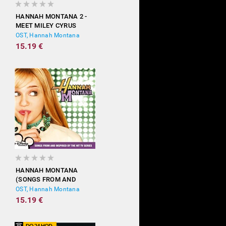
HANNAH MONTANA 2 -
MEET MILEY CYRUS
OST, Hannah Montana
15.19 €
HANNAH MONTANA
(SONGS FROM AND
INSPIRED BY THE HIT TV
OST, Hannah Montana
SERIES)
15.19 €