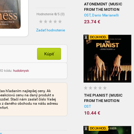
ATONEMENT (MUSIC
FROM THE MOTION
Hodnotenie
0
/5 (
0
)
PICTURE)
OST, Dario Marianelli
23.74 €
Zadať hodnotenie
Kúpiť
OMO kódu:
hudobnysk
čas hľadaním najlepšej ceny. Ak
neakciovú cenu na daný produkt s
THE PIANIST (MUSIC
iel. Stačí nám zaslať číslo Vašej
FROM THE MOTION
tu z daného obchodu na nášu adresu
PICTURE)
OST
mfort.
10.44 €
ov