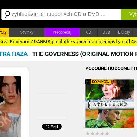
Vyh
tuly
Novinky
Predpredaj
CD
DVD
BluRay
ava Kuriérom ZDARMA pri platbe vopred na objednávky nad 4
OFRA HAZA
-
THE GOVERNESS (ORIGINAL MOTION 
PODOBNÉ HUDOBNÉ TI