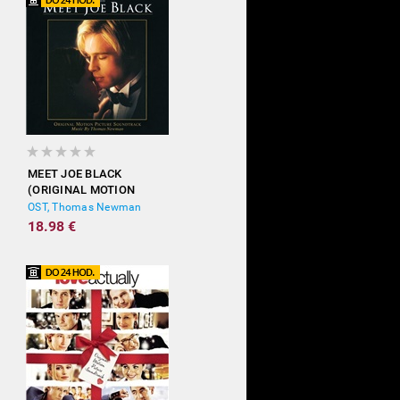
MEET JOE BLACK
(ORIGINAL MOTION
PICTURE SOUNDTRACK)
OST, Thomas Newman
18.98 €