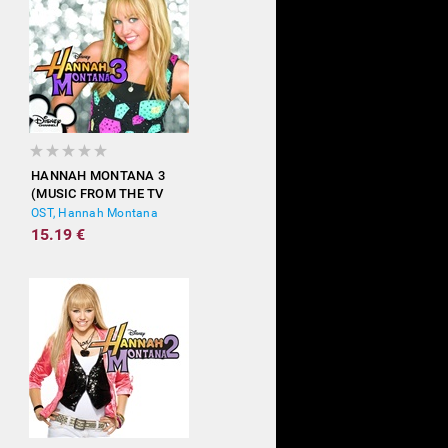
HANNAH MONTANA 3
(MUSIC FROM THE TV
SHOW)
OST, Hannah Montana
15.19 €