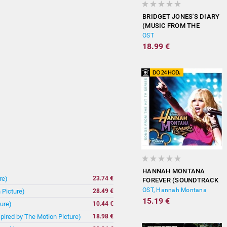
BRIDGET JONES'S DIARY
(MUSIC FROM THE
MOTION PICTURE)
OST
18.99 €
HANNAH MONTANA
re)
23.74 €
FOREVER (SOUNDTRACK
FROM THE TV SERIES)
OST, Hannah Montana
 Picture)
28.49 €
15.19 €
ure)
10.44 €
spired by The Motion Picture)
18.98 €