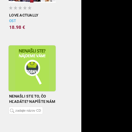
LOVE ACTUALLY
OST
18.98 €
NENAŠLI STE TO, ČO
HĽADÁTE? NAPÍŠTE NÁM