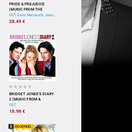
PRIDE & PREJUDICE
(MUSIC FROM THE
MOTION PICTURE)
OST, Dario Marianelli, Jean-Yves Thibaudet
28.49 €
BRIDGET JONES'S DIARY
2 (MUSIC FROM &
INSPIRED BY THE
OST
MOTION PICTURE)
18.98 €