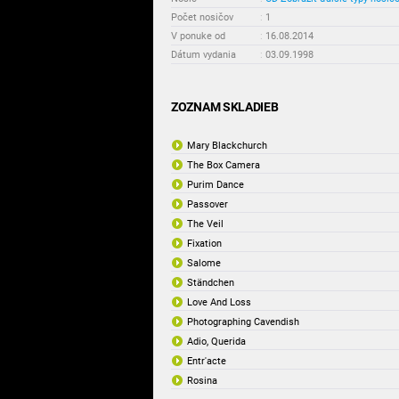
Počet nosičov
:
1
V ponuke od
:
16.08.2014
Dátum vydania
:
03.09.1998
ZOZNAM SKLADIEB
Mary Blackchurch
The Box Camera
Purim Dance
Passover
The Veil
Fixation
Salome
Ständchen
Love And Loss
Photographing Cavendish
Adio, Querida
Entr'acte
Rosina