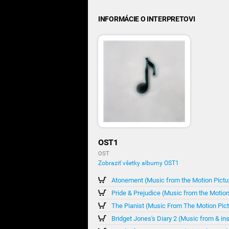
INFORMÁCIE O INTERPRETOVI
OST1
OST
Zobraziť všetky albumy OST1
Atonement (Music from the Motion Pictu
Pride & Prejudice (Music from the Motion
The Pianist (Music From The Motion Pict
Bridget Jones's Diary 2 (Music from & in