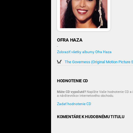
OFRA HAZA
-
Zobraziť všetky albumy Ofra Haza
The Governess (Original Motion Picture 
HODNOTENIE CD
Máte CD vypočuté?
Napíšte Vaše hodnotenie CD a i
a návštevníkov internetového obchodu.
Zadať hodnotenie CD
KOMENTÁRE K HUDOBNÉMU TITULU