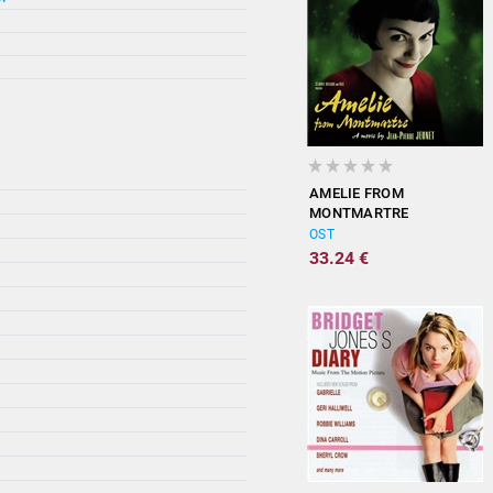
AMELIE FROM
MONTMARTRE
(ORIGINAL
OST
SOUNDTRACK)
33.24 €