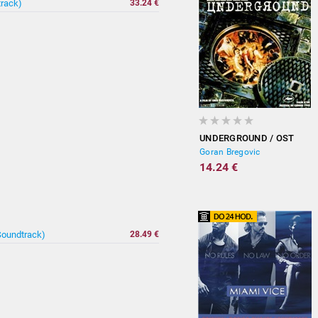
track)
33.24 €
UNDERGROUND / OST
Goran Bregovic
14.24 €
Soundtrack)
28.49 €