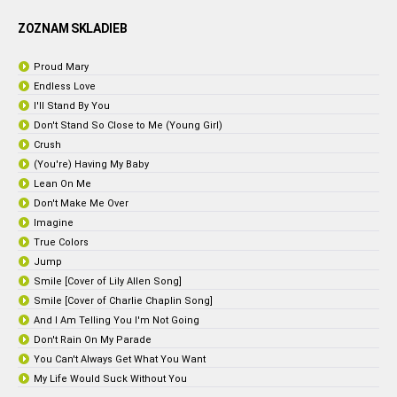
ZOZNAM SKLADIEB
Proud Mary
Endless Love
I'll Stand By You
Don't Stand So Close to Me (Young Girl)
Crush
(You're) Having My Baby
Lean On Me
Don't Make Me Over
Imagine
True Colors
Jump
Smile [Cover of Lily Allen Song]
Smile [Cover of Charlie Chaplin Song]
And I Am Telling You I'm Not Going
Don't Rain On My Parade
You Can't Always Get What You Want
My Life Would Suck Without You