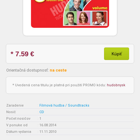
* 7.59
€
Kúpiť
Orientačná dostupnosť:
na ceste
* Uvedená cena titulu je platná pri použití PROMO kódu:
hudobnysk
Zaradenie
:
Filmová hudba / Soundtracks
Nosič
:
CD
Počet nosičov
:
1
V ponuke od
:
16.08.2014
Dátum vydania
:
11.11.2010