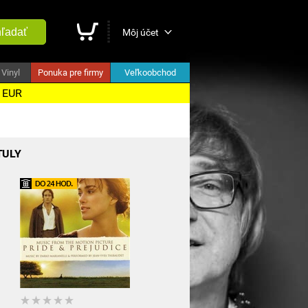
ľadať
Môj účet
Vinyl
Ponuka pre firmy
Veľkoobchod
5 EUR
TULY