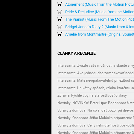
Atonement (Music from the Motion Pictu
Pride & Prejudice (Music from the Motion
The Pianist (Music From The Motion Pict
Bridget Jones's Diary 2 (Music from & in
Amelie from Montmartre (Original Sound
ČLÁNKY A RECENZIE
Interesante: Zvážte vaše možnosti a skúste si 
Interesante: Ako jednoducho zamaskovať nedok
Interesante: Máte ne-opakovateľnú príležitosť 
Zdravie: Rýchle tipy na starostlivosť o vlasy
Novinky: NOVINKA! Peter Lipa: Podobnosť čist
Správy z domova: Na čo si dať pozor pri drevo
Novinky: Osobnosť Jiřího Maláska pripomenie 3
Správy z domova: Ceny nehnuteľností poskočili