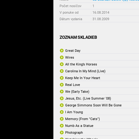
Počet nosičov
:
1
V ponuke od
:
16.08.2014
Dátum vydania
:
31.08.2009
ZOZNAM SKLADIEB
Great Day
Wires
All the King’s Horses
Carolina In My Mind (Live)
Keep Me In Your Heart
Real Love
We (Early Take)
Jesus, Etc. (Live Summer '08)
George Simmons Soon Will Be Gone
I Am Young
Memory (From "Cats")
Numb As a Statue
Photograph