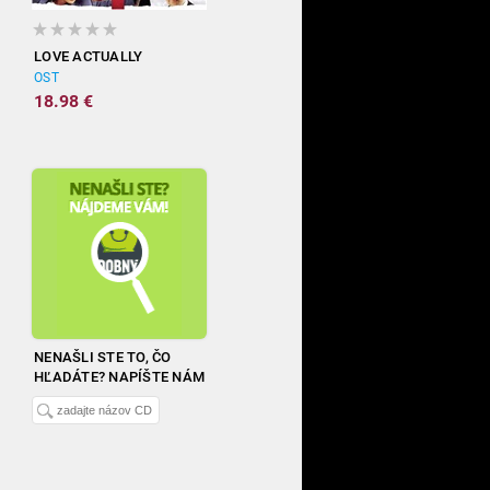
LOVE ACTUALLY
OST
18.98 €
NENAŠLI STE TO, ČO
HĽADÁTE? NAPÍŠTE NÁM