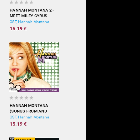
HANNAH MONTANA 2 -
MEET MILEY CYRUS
OST, Hannah Montana
15.19 €
HANNAH MONTANA
(SONGS FROM AND
INSPIRED BY THE HIT TV
OST, Hannah Montana
SERIES)
15.19 €