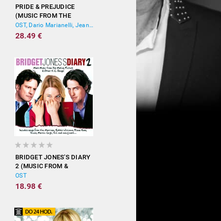
PRIDE & PREJUDICE
(MUSIC FROM THE
MOTION PICTURE)
OST, Dario Marianelli, Jean-Yves Thibaudet
28.49 €
BRIDGET JONES'S DIARY
2 (MUSIC FROM &
INSPIRED BY THE
OST
MOTION PICTURE)
18.98 €