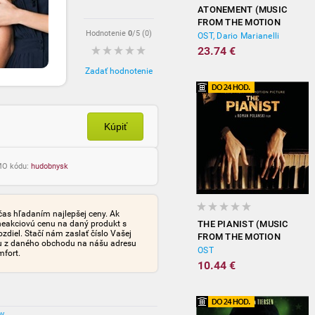
ATONEMENT (MUSIC
FROM THE MOTION
Hodnotenie
0
/5 (
0
)
PICTURE)
OST, Dario Marianelli
23.74 €
Zadať hodnotenie
Kúpiť
OMO kódu:
hudobnysk
čas hľadaním najlepšej ceny. Ak
neakciovú cenu na daný produkt s
THE PIANIST (MUSIC
iel. Stačí nám zaslať číslo Vašej
FROM THE MOTION
tu z daného obchodu na nášu adresu
PICTURE)
OST
mfort.
10.44 €
ov