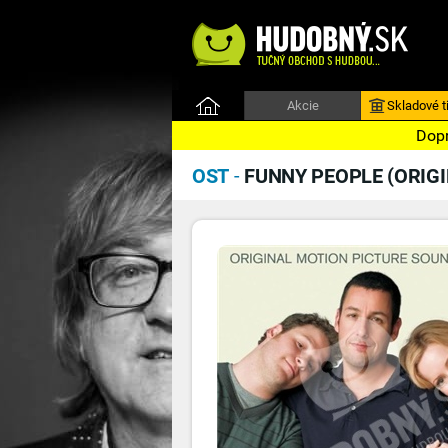
Akcie
Skladové ti
Dopr
OST
-
FUNNY PEOPLE (ORIG