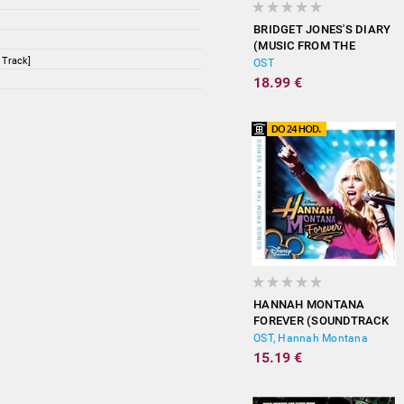
BRIDGET JONES'S DIARY
(MUSIC FROM THE
 Track]
MOTION PICTURE)
OST
18.99 €
HANNAH MONTANA
FOREVER (SOUNDTRACK
FROM THE TV SERIES)
OST, Hannah Montana
15.19 €