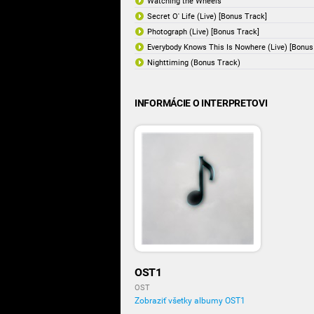
Watching the Wheels
Secret O' Life (Live) [Bonus Track]
Photograph (Live) [Bonus Track]
Everybody Knows This Is Nowhere (Live) [Bonus
Nighttiming (Bonus Track)
INFORMÁCIE O INTERPRETOVI
OST1
OST
Zobraziť všetky albumy OST1