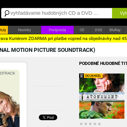
Vyh
tuly
Novinky
Predpredaj
CD
DVD
BluRay
ava Kuriérom ZDARMA pri platbe vopred na objednávky nad 4
INAL MOTION PICTURE SOUNDTRACK)
PODOBNÉ HUDOBNÉ TI