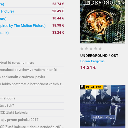
re)
23.74 €
 Picture)
28.49 €
ure)
10.44 €
spired by The Motion Picture)
18.98 €
track)
33.24 €
UNDERGROUND / OST
Goran Bregovic
vybrať tú správnu mieru
14.24 €
onalosti povrchov vo vašom interiéri
sa zdokonaliť v cudzom jazyku
Interesante: Unikátny spôsob, vďaka ktorému sa ľahko postaráte o bezpečnosť vašich zásielok
o náhodná.
stavbách?
CD Zlatá kolekcia:
 aj v prvom polroku 2017
Novinky: Osobnost Jiřího Maláska připomene 3CD Zlatá kolekce – dosud nejobsáhlejší soubor nahrávek legendárního umělce!