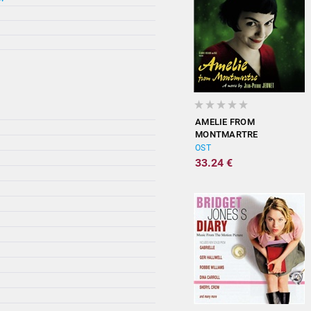
AMELIE FROM
MONTMARTRE
(ORIGINAL
OST
SOUNDTRACK)
33.24 €