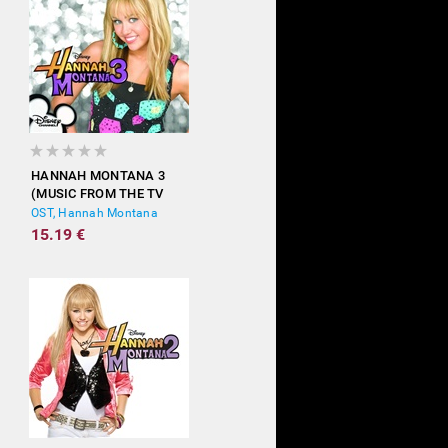
HANNAH MONTANA 3
(MUSIC FROM THE TV
SHOW)
OST, Hannah Montana
15.19 €