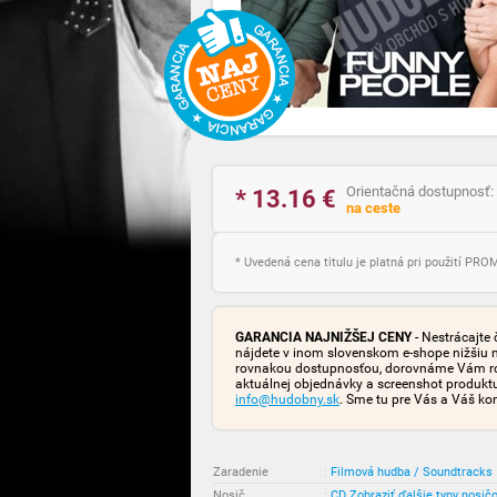
Orientačná dostupnosť:
* 13.16
€
na ceste
* Uvedená cena titulu je platná pri použití PR
GARANCIA NAJNIŽŠEJ CENY
- Nestrácajte 
nájdete v inom slovenskom e-shope nižšiu 
rovnakou dostupnosťou, dorovnáme Vám rozd
aktuálnej objednávky a screenshot produk
info@hudobny.sk
. Sme tu pre Vás a Váš ko
Zaradenie
:
Filmová hudba / Soundtracks
Nosič
:
CD
Zobraziť ďalšie typy nosič