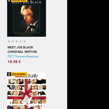
MEET JOE BLACK
(ORIGINAL MOTION
PICTURE SOUNDTRACK)
OST, Thomas Newman
18.98 €