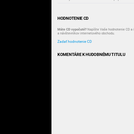
HODNOTENIE CD
Máte CD vypočuté?
Napíšte Vaše hodnotenie CD a i
a návštevníkov internetového obchodu.
Zadať hodnotenie CD
KOMENTÁRE K HUDOBNÉMU TITULU