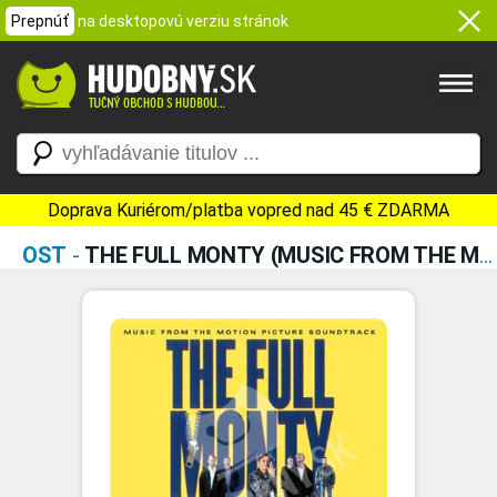
Prepnúť
na desktopovú verziu stránok
Doprava Kuriérom/platba vopred nad 45 € ZDARMA
OST
-
THE FULL MONTY (MUSIC FROM THE MOTION PICTURE SOUNDTRACK)