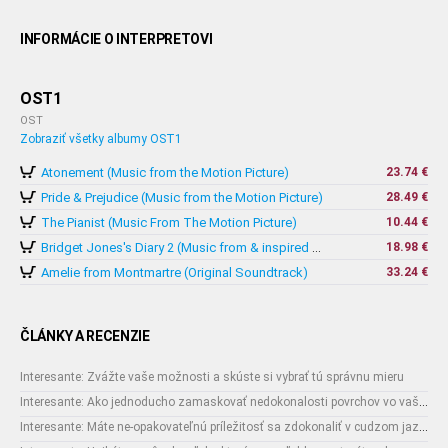
INFORMÁCIE O INTERPRETOVI
OST1
OST
Zobraziť všetky albumy OST1
Atonement (Music from the Motion Picture)
23.74 €
Pride & Prejudice (Music from the Motion Picture)
28.49 €
The Pianist (Music From The Motion Picture)
10.44 €
18.98 €
Bridget Jones's Diary 2 (Music from & inspired by The Motion Picture)
Amelie from Montmartre (Original Soundtrack)
33.24 €
ČLÁNKY A RECENZIE
Interesante: Zvážte vaše možnosti a skúste si vybrať tú správnu mieru
Interesante: Ako jednoducho zamaskovať nedokonalosti povrchov vo vašom interiéri
Interesante: Máte ne-opakovateľnú príležitosť sa zdokonaliť v cudzom jazyku