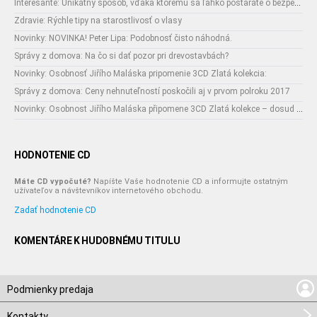
Interesante: Unikátny spôsob, vďaka ktorému sa ľahko postaráte o bezpečnosť vašich zásielok
Zdravie: Rýchle tipy na starostlivosť o vlasy
Novinky: NOVINKA! Peter Lipa: Podobnosť čisto náhodná.
Správy z domova: Na čo si dať pozor pri drevostavbách?
Novinky: Osobnosť Jiřího Maláska pripomenie 3CD Zlatá kolekcia:
Správy z domova: Ceny nehnuteľností poskočili aj v prvom polroku 2017
Novinky: Osobnost Jiřího Maláska připomene 3CD Zlatá kolekce – dosud nejobsáhlejší soubor nahrávek legendárního umělce!
HODNOTENIE CD
Máte CD vypočuté?
Napíšte Vaše hodnotenie CD a informujte ostatným
užívateľov a návštevníkov internetového obchodu.
Zadať hodnotenie CD
KOMENTÁRE K HUDOBNÉMU TITULU
Podmienky predaja
Kontakty