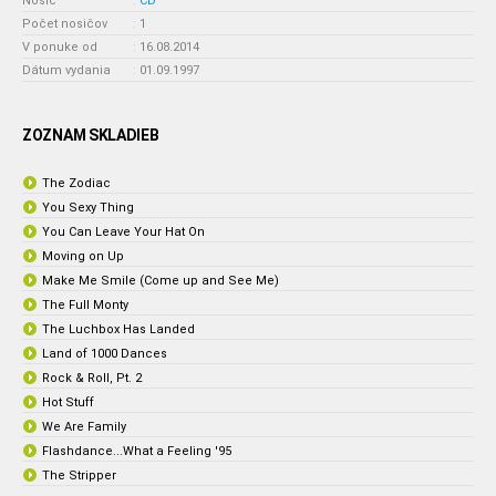
Nosič
:
CD
Počet nosičov
:
1
V ponuke od
:
16.08.2014
Dátum vydania
:
01.09.1997
ZOZNAM SKLADIEB
The Zodiac
You Sexy Thing
You Can Leave Your Hat On
Moving on Up
Make Me Smile (Come up and See Me)
The Full Monty
The Luchbox Has Landed
Land of 1000 Dances
Rock & Roll, Pt. 2
Hot Stuff
We Are Family
Flashdance...What a Feeling '95
The Stripper