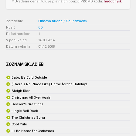
* Uvedená cena titulu je platná pri použití PROMO kódu:
hudobnysk
Zaradenie
:
Filmová hudba / Soundtracks
Nosič
:
CD
Počet nosičov
:
1
V ponuke od
:
16.08.2014
Dátum vydania
:
01.12.2008
ZOZNAM SKLADIEB
Baby, It's Cold Outside
(There's No Place Like) Home for the Holidays
Sleigh Ride
Christmas All Over Again
Season's Greetings
Jingle Bell Rock
The Christmas Song
Cool Yule
I'll Be Home for Christmas