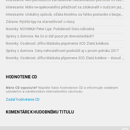
Interesante: Ako jednoducho zamaskovať nedokonalosti povrchov vo vašom interiéri
Interesante: Máte ne-opakovateľnú príležitosť sa zdokonaliť v cudzom jazyku
Interesante: Unikátny spôsob, vďaka ktorému sa ľahko postaráte o bezpečnosť vašich zásielok
Zdravie: Rýchle tipy na starostlivosť o vlasy
Novinky: NOVINKA! Peter Lipa: Podobnosť čisto náhodná.
Správy z domova: Na čo si dať pozor pri drevostavbách?
Novinky: Osobnosť Jiřího Maláska pripomenie 3CD Zlatá kolekcia:
Správy z domova: Ceny nehnuteľností poskočili aj v prvom polroku 2017
Novinky: Osobnost Jiřího Maláska připomene 3CD Zlatá kolekce – dosud nejobsáhlejší soubor nahrávek legendárního umělce!
HODNOTENIE CD
Máte CD vypočuté?
Napíšte Vaše hodnotenie CD a informujte ostatným
užívateľov a návštevníkov internetového obchodu.
Zadať hodnotenie CD
KOMENTÁRE K HUDOBNÉMU TITULU