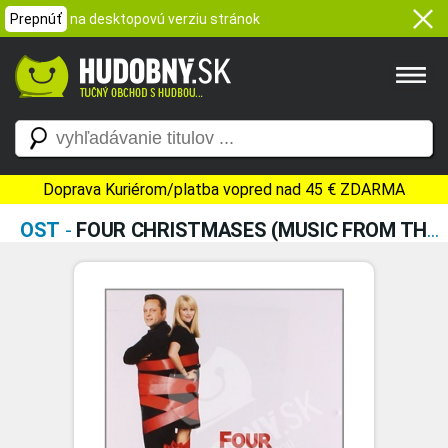
Prepnúť
na desktopovú verziu stránok
Doprava Kuriérom/platba vopred nad 45 € ZDARMA
OST
-
FOUR CHRISTMASES (MUSIC FROM THE MOTION PICTURE)