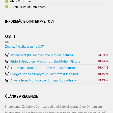
White Christmas
O Little Town of Bethlehem
INFORMÁCIE O INTERPRETOVI
OST1
OST
Zobraziť všetky albumy OST1
Atonement (Music from the Motion Picture)
23.74 €
Pride & Prejudice (Music from the Motion Picture)
28.49 €
The Pianist (Music From The Motion Picture)
10.44 €
18.98 €
Bridget Jones's Diary 2 (Music from & inspired by The Motion Picture)
Amelie from Montmartre (Original Soundtrack)
33.24 €
ČLÁNKY A RECENZIE
Interesante: Zvážte vaše možnosti a skúste si vybrať tú správnu mieru