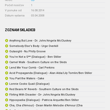
Nosič
:
CD
Počet nosičov
:
1
V ponuke od
:
16.08.2014
Dátum vydania
:
03.04.2008
ZOZNAM SKLADIEB
Anything But Love - Dr. John/Angela McCluskey
Somebody Else's Body - Urge Overkill
Outasight - Nu Philly Groove
You're Not a S** (Dialogue) - Ben Stiller
Camel Walk - Southern Culture on the Skids
Lend Me Your Comb - Carl Perkins
Acid Propaganda (Dialogue) - Alan Alda/Lily Tomlin/Ben Stiller
You Part the Waters - Cake
Lonnie Cooks Quail (Dialogue)
Red Beans N' Reverb - Southern Culture on the Skids
Flirting With Disaster - Dr- John/Angela McCluskey
Hypospadia (Dialogue) - Patricia Arquette/Ben Stiller
Cha, Cha d'Amour) - Dean Martin Melodie d'Amour (Cha