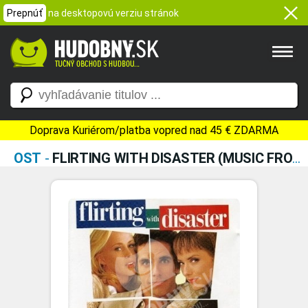
Prepnúť
na desktopovú verziu stránok
Doprava Kuriérom/platba vopred nad 45 € ZDARMA
OST
-
FLIRTING WITH DISASTER (MUSIC FROM THE MIRAMAX MOTION PICTURE)