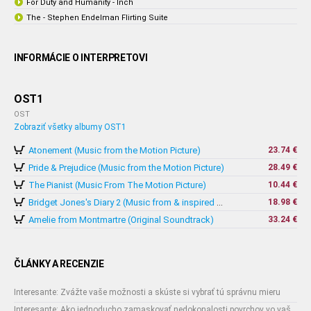
For Duty and Humanity - Inch
The - Stephen Endelman Flirting Suite
INFORMÁCIE O INTERPRETOVI
OST1
OST
Zobraziť všetky albumy OST1
Atonement (Music from the Motion Picture)
23.74 €
Pride & Prejudice (Music from the Motion Picture)
28.49 €
The Pianist (Music From The Motion Picture)
10.44 €
18.98 €
Bridget Jones's Diary 2 (Music from & inspired by The Motion Picture)
Amelie from Montmartre (Original Soundtrack)
33.24 €
ČLÁNKY A RECENZIE
Interesante: Zvážte vaše možnosti a skúste si vybrať tú správnu mieru
Interesante: Ako jednoducho zamaskovať nedokonalosti povrchov vo vašom interiéri