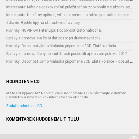
Interesante: Máte ne-opakovateľnú príležitosť sa zdokonaliť v cudzom jazyku
Interesante: Unikátny spôsob, vďaka ktorému sa ľahko postaráte o bezpečnosť vašich zásielok
Zdravie: Rýchle tipy na starostlivosť o vlasy
Novinky: NOVINKA! Peter Lipa: Podobnosť čisto náhodná.
Správy z domova: Na čo si dať pozor pri drevostavbách?
Novinky: Osobnosť Jiřího Maláska pripomenie 3CD Zlatá kolekcia:
Správy z domova: Ceny nehnuteľností poskočili aj v prvom polroku 2017
Novinky: Osobnost Jiřího Maláska připomene 3CD Zlatá kolekce – dosud nejobsáhlejší soubor nahrávek legendárního umělce!
HODNOTENIE CD
Máte CD vypočuté?
Napíšte Vaše hodnotenie CD a informujte ostatným
užívateľov a návštevníkov internetového obchodu.
Zadať hodnotenie CD
KOMENTÁRE K HUDOBNÉMU TITULU