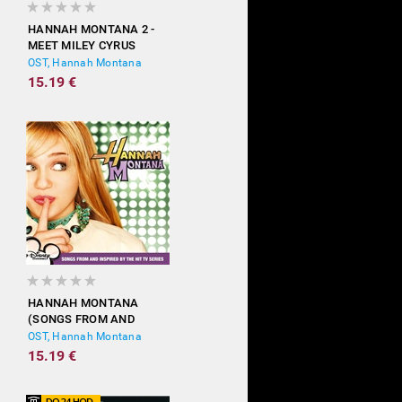
HANNAH MONTANA 2 -
MEET MILEY CYRUS
OST, Hannah Montana
15.19 €
HANNAH MONTANA
(SONGS FROM AND
INSPIRED BY THE HIT TV
OST, Hannah Montana
SERIES)
15.19 €