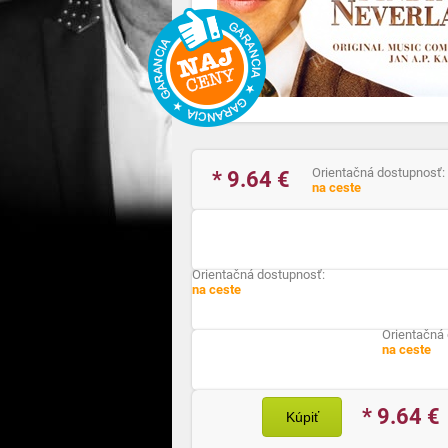
Orientačná dostupnosť:
* 9.64
€
na ceste
Orientačná dostupnosť:
na ceste
Orientačná
na ceste
* 9.64
€
Kúpiť