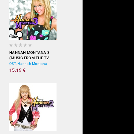
HANNAH MONTANA 3
(MUSIC FROM THE TV
SHOW)
OST, Hannah Montana
15.19 €