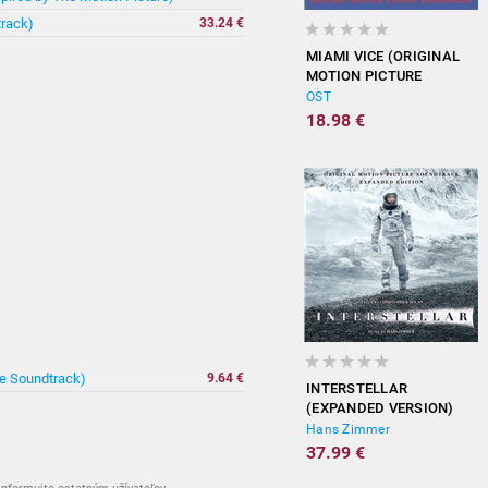
track)
33.24 €
MIAMI VICE (ORIGINAL
MOTION PICTURE
SOUNDTRACK)
OST
18.98 €
re Soundtrack)
9.64 €
INTERSTELLAR
(EXPANDED VERSION)
Hans Zimmer
37.99 €