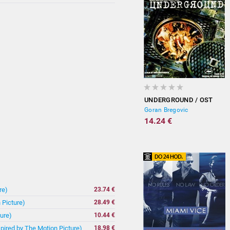
UNDERGROUND / OST
Goran Bregovic
14.24 €
re)
23.74 €
 Picture)
28.49 €
ure)
10.44 €
spired by The Motion Picture)
18.98 €