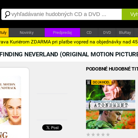
Vyh
tuly
Novinky
Predpredaj
CD
DVD
BluRay
ava Kuriérom ZDARMA pri platbe vopred na objednávky nad 4
FINDING NEVERLAND (ORIGINAL MOTION PICTUR
PODOBNÉ HUDOBNÉ TI