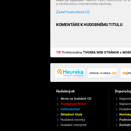
Máte CD vypočuté?
Napíšte Vaše hodnotenie CD a i
a návštevníkov internetového obchodu.
Zadať hodnotenie CD
KOMENTÁRE K HUDOBNÉMU TITULU
TIP
Profesionálna
TVORBA WEB STRÁNOK
a
MOBI
Hudobný.sk
Doporuču
Akcie na hudobné CD
Najpred
Ponuka pre firmy
Najlacn
Veľkoobchod
Hudobn
Skladové tituly
Novink
Hudobné novinky
Podmien
Hudobní interpreti
Kontakt