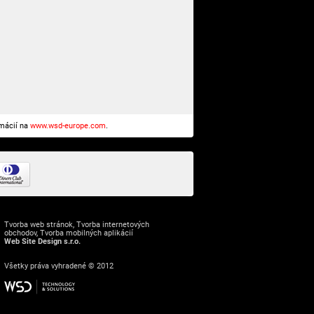
rmácií na
www.wsd-europe.com
.
Tvorba web stránok
,
Tvorba internetových
obchodov
,
Tvorba mobilných aplikácií
Web Site Design s.r.o.
Všetky práva vyhradené © 2012