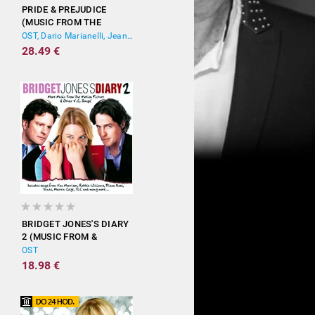
PRIDE & PREJUDICE
(MUSIC FROM THE
MOTION PICTURE)
OST, Dario Marianelli, Jean-Yves Thibaudet
28.49 €
BRIDGET JONES'S DIARY
2 (MUSIC FROM &
INSPIRED BY THE
OST
MOTION PICTURE)
18.98 €