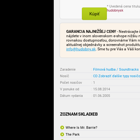
* Uvedená cena titulu
hudobnysk
Kúpiť
GARANCIA NAJNIŽŠEJ CENY
- Nestrácajte 
nájdete v inom slovenskom e-shope nižšiu 
rovnakou dostupnosťou, dorovnáme Vám rozd
aktuálnej objednávky a screenshot produk
info@hudobny.sk
. Sme tu pre Vás a Váš ko
Zaradenie
:
Filmová hudba / Soundtracks
Nosič
:
CD
Zobraziť ďalšie typy nosič
Počet nosičov
:
1
V ponuke od
:
15.08.2014
Dátum vydania
:
01.06.2005
ZOZNAM SKLADIEB
Where Is Mr. Barrie?
The Park