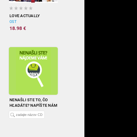
LOVE ACTUALLY
OST
18.98 €
NENAŠLI STE TO, ČO
HĽADÁTE? NAPÍŠTE NÁM