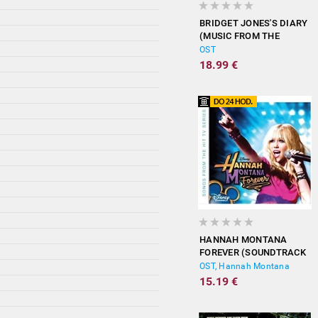
BRIDGET JONES'S DIARY
(MUSIC FROM THE
MOTION PICTURE)
OST
18.99 €
HANNAH MONTANA
FOREVER (SOUNDTRACK
FROM THE TV SERIES)
OST, Hannah Montana
15.19 €