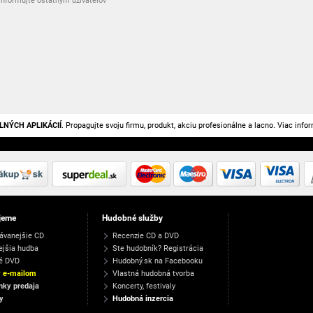
nformujte ostatným užívateľov
LNÝCH APLIKÁCIÍ
. Propagujte svoju firmu, produkt, akciu profesionálne a lacno. Viac info
jeme
Hudobné služby
ávanejšie CD
Recenzie CD a DVD
ejšia hudba
Ste hudobník? Registrácia
é DVD
Hudobný.sk na Facebooku
y e-mailom
Vlastná hudobná tvorba
ky predaja
Koncerty, festivaly
y
Hudobná inzercia