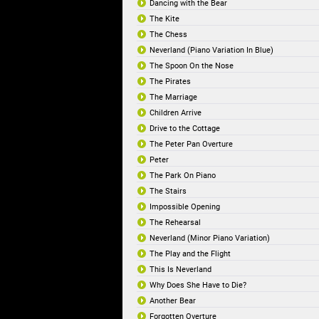
Dancing with the Bear
The Kite
The Chess
Neverland (Piano Variation In Blue)
The Spoon On the Nose
The Pirates
The Marriage
Children Arrive
Drive to the Cottage
The Peter Pan Overture
Peter
The Park On Piano
The Stairs
Impossible Opening
The Rehearsal
Neverland (Minor Piano Variation)
The Play and the Flight
This Is Neverland
Why Does She Have to Die?
Another Bear
Forgotten Overture