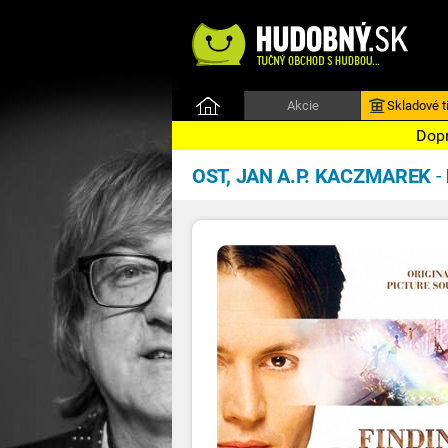
Akcie
Skladové ti
Dopr
OST, JAN A.P. KACZMAREK
-