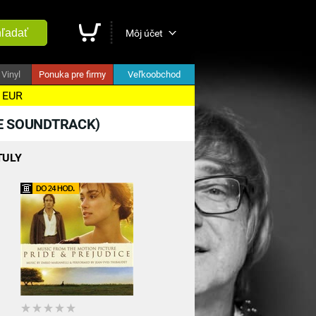
ľadať
Môj účet
Vinyl
Ponuka pre firmy
Veľkoobchod
5 EUR
E SOUNDTRACK)
TULY