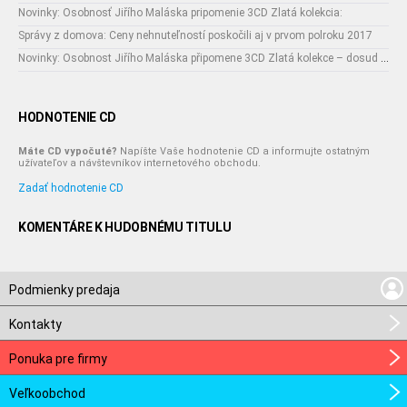
Novinky: Osobnosť Jiřího Maláska pripomenie 3CD Zlatá kolekcia:
Správy z domova: Ceny nehnuteľností poskočili aj v prvom polroku 2017
Novinky: Osobnost Jiřího Maláska připomene 3CD Zlatá kolekce – dosud nejobsáhlejší soubor nahrávek legendárního umělce!
HODNOTENIE CD
Máte CD vypočuté?
Napíšte Vaše hodnotenie CD a informujte ostatným
užívateľov a návštevníkov internetového obchodu.
Zadať hodnotenie CD
KOMENTÁRE K HUDOBNÉMU TITULU
Podmienky predaja
Kontakty
Ponuka pre firmy
Veľkoobchod