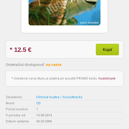
* 12.5
€
Kúpiť
Orientačná dostupnosť:
na ceste
* Uvedená cena titulu je platná pri použití PROMO kódu:
hudobnysk
Zaradenie
:
Filmová hudba / Soundtracks
Nosič
:
CD
Počet nosičov
:
1
V ponuke od
:
15.08.2014
Dátum vydania
:
06.03.2006