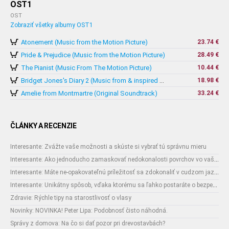
OST1
OST
Zobraziť všetky albumy OST1
Atonement (Music from the Motion Picture)
23.74 €
Pride & Prejudice (Music from the Motion Picture)
28.49 €
The Pianist (Music From The Motion Picture)
10.44 €
18.98 €
Bridget Jones's Diary 2 (Music from & inspired by The Motion Picture)
Amelie from Montmartre (Original Soundtrack)
33.24 €
ČLÁNKY A RECENZIE
Interesante: Zvážte vaše možnosti a skúste si vybrať tú správnu mieru
Interesante: Ako jednoducho zamaskovať nedokonalosti povrchov vo vašom interiéri
Interesante: Máte ne-opakovateľnú príležitosť sa zdokonaliť v cudzom jazyku
Interesante: Unikátny spôsob, vďaka ktorému sa ľahko postaráte o bezpečnosť vašich zásielok
Zdravie: Rýchle tipy na starostlivosť o vlasy
Novinky: NOVINKA! Peter Lipa: Podobnosť čisto náhodná.
Správy z domova: Na čo si dať pozor pri drevostavbách?