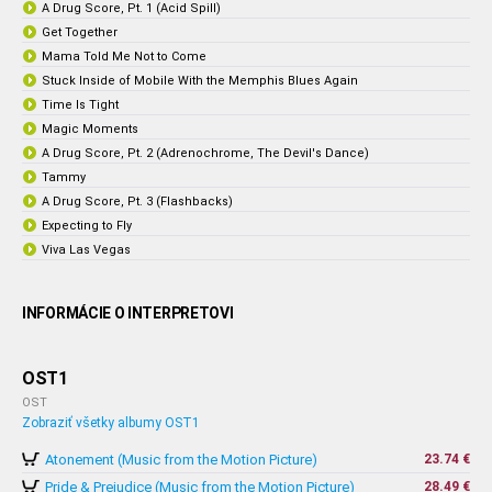
A Drug Score, Pt. 1 (Acid Spill)
Get Together
Mama Told Me Not to Come
Stuck Inside of Mobile With the Memphis Blues Again
Time Is Tight
Magic Moments
A Drug Score, Pt. 2 (Adrenochrome, The Devil's Dance)
Tammy
A Drug Score, Pt. 3 (Flashbacks)
Expecting to Fly
Viva Las Vegas
INFORMÁCIE O INTERPRETOVI
OST1
OST
Zobraziť všetky albumy OST1
Atonement (Music from the Motion Picture)
23.74 €
Pride & Prejudice (Music from the Motion Picture)
28.49 €