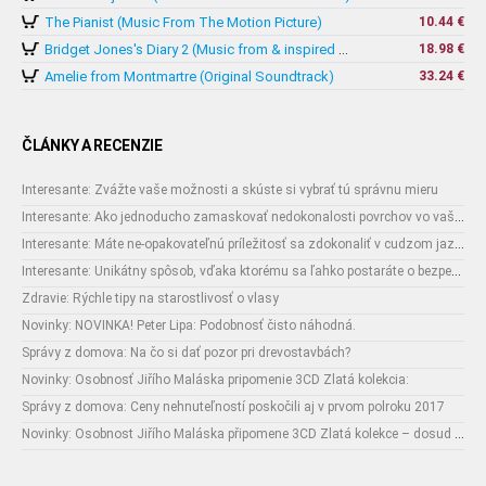
The Pianist (Music From The Motion Picture)
10.44 €
18.98 €
Bridget Jones's Diary 2 (Music from & inspired by The Motion Picture)
Amelie from Montmartre (Original Soundtrack)
33.24 €
ČLÁNKY A RECENZIE
Interesante: Zvážte vaše možnosti a skúste si vybrať tú správnu mieru
Interesante: Ako jednoducho zamaskovať nedokonalosti povrchov vo vašom interiéri
Interesante: Máte ne-opakovateľnú príležitosť sa zdokonaliť v cudzom jazyku
Interesante: Unikátny spôsob, vďaka ktorému sa ľahko postaráte o bezpečnosť vašich zásielok
Zdravie: Rýchle tipy na starostlivosť o vlasy
Novinky: NOVINKA! Peter Lipa: Podobnosť čisto náhodná.
Správy z domova: Na čo si dať pozor pri drevostavbách?
Novinky: Osobnosť Jiřího Maláska pripomenie 3CD Zlatá kolekcia:
Správy z domova: Ceny nehnuteľností poskočili aj v prvom polroku 2017
Novinky: Osobnost Jiřího Maláska připomene 3CD Zlatá kolekce – dosud nejobsáhlejší soubor nahrávek legendárního umělce!