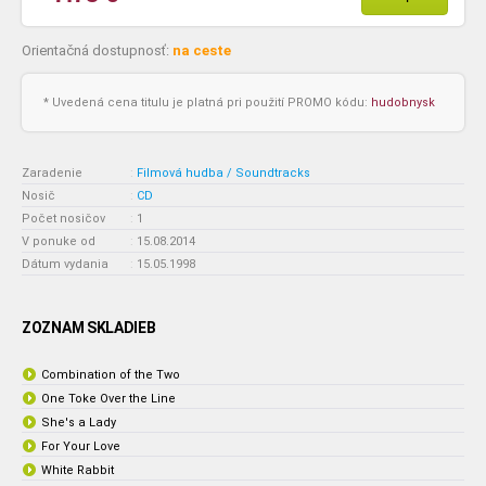
Orientačná dostupnosť:
na ceste
* Uvedená cena titulu je platná pri použití PROMO kódu:
hudobnysk
Zaradenie
:
Filmová hudba / Soundtracks
Nosič
:
CD
Počet nosičov
:
1
V ponuke od
:
15.08.2014
Dátum vydania
:
15.05.1998
ZOZNAM SKLADIEB
Combination of the Two
One Toke Over the Line
She's a Lady
For Your Love
White Rabbit