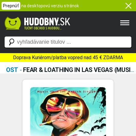
Prepnúť
na desktopovú verziu stránok
Doprava Kuriérom/platba vopred nad 45 € ZDARMA
OST
-
FEAR & LOATHING IN LAS VEGAS (MUSIC FROM THE MOTION PICTURE)